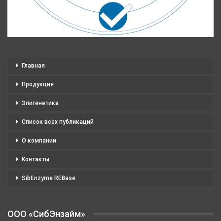
Главная
Продукция
Эпигенетика
Список всех публикаций
О компании
Контакты
SibEnzyme REBase
OOO «СибЭнзайм»