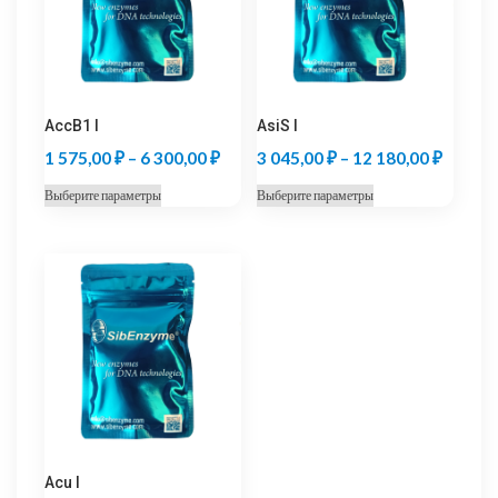
AccB1 I
AsiS I
Диапазон
Диапаз
1 575,00
₽
–
6 300,00
₽
3 045,00
₽
–
12 180,00
₽
цен:
цен:
Этот
Этот
Выберите параметры
Выберите параметры
1
3
товар
товар
575,00 ₽
045,00
имеет
имеет
несколько
несколько
–
–
вариаций.
вариаций.
6
12
Опции
Опции
300,00 ₽
180,00
можно
можно
выбрать
выбрать
на
на
странице
странице
товара.
товара.
Acu I