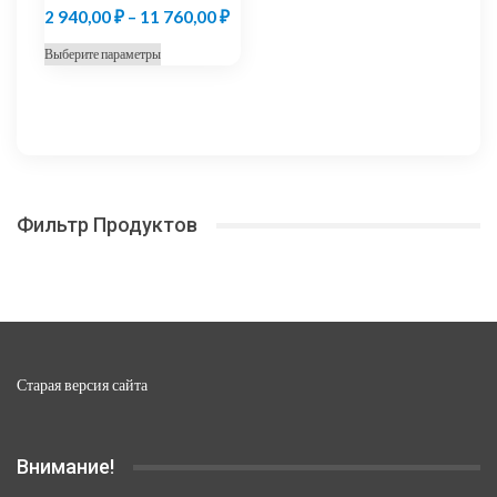
Диапазон
2 940,00
₽
–
11 760,00
₽
цен:
Этот
Выберите параметры
2
товар
940,00 ₽
имеет
несколько
–
вариаций.
11
Опции
760,00 ₽
можно
Фильтр Продуктов
выбрать
на
странице
товара.
Старая версия сайта
Внимание!