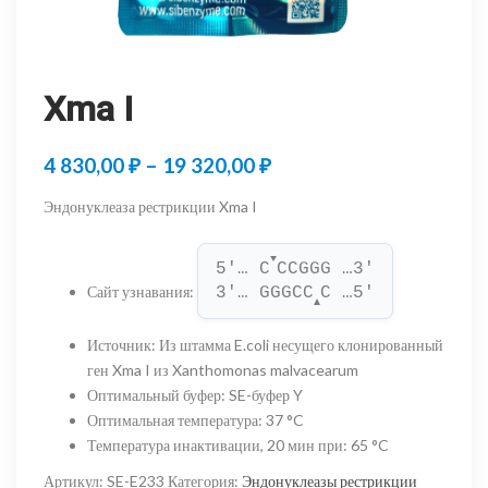
Xma I
Диапазон
4 830,00
₽
–
19 320,00
₽
цен:
Эндонуклеаза рестрикции Xma I
4
▼
830,00 ₽
5'… C
CCGGG …3'
Сайт узнавания
:
3'… GGGCC
C …5'
–
▲
19
Источник
:
Из штамма E.coli несущего клонированный
ген Xma I из Xanthomonas malvacearum
320,00 ₽
Оптимальный буфер
:
SE-буфер Y
Оптимальная температура
:
37 °C
Температура инактивации, 20 мин при
:
65 °C
Артикул:
SE-E233
Категория:
Эндонуклеазы рестрикции