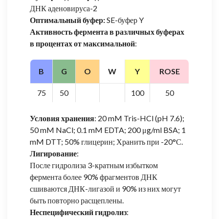
ДНК аденовируса-2
Оптимальный буфер:
SE-буфер Y
Активность фермента в различных буферах
в процентах от максимальной
:
B
G
O
W
Y
ROSE
75
50
100
50
Условия хранения
: 20 mM Tris-HCl (pH 7.6);
50 mM NaCl; 0.1 mM EDTA; 200 μg/ml BSA; 1
mM DTT; 50% глицерин; Хранить при -20°С.
Лигирование
:
После гидролиза 3-кратным избытком
фермента более 90% фрагментов ДНК
сшиваются ДНК-лигазой и 90% из них могут
быть повторно расщеплены.
Неспецифический гидролиз
: