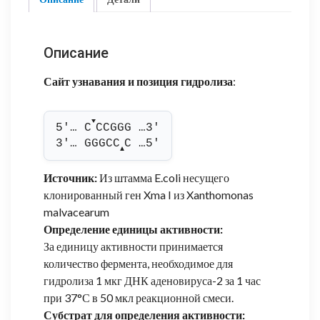
Описание
Сайт узнавания и позиция гидролиза
:
▼
5'… C
CCGGG …3'
3'… GGGCC
C …5'
▲
Источник:
Из штамма E.coli несущего
клонированный ген Xma I из Xanthomonas
malvacearum
Определение единицы активности:
За единицу активности принимается
количество фермента, необходимое для
гидролиза 1 мкг ДНК аденовируса-2 за 1 час
при 37°С в 50 мкл реакционной смеси.
Субстрат для определения активности: