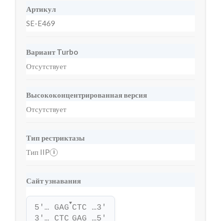
Артикул
SE-E469
Вариант Turbo
Отсутствует
Высококонцентрированная версия
Отсутствует
Тип рестриктазы
Тип IIP
i
Сайт узнавания
▼
5'… GAG
CTC …3'
3'… CTC
GAG …5'