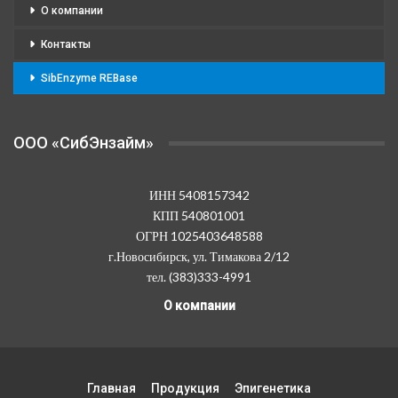
О компании
Контакты
SibEnzyme REBase
OOO «СибЭнзайм»
ИНН 5408157342
КПП 540801001
ОГРН 1025403648588
г.Новосибирск, ул. Тимакова 2/12
тел. (383)333-4991
О компании
Главная
Продукция
Эпигенетика