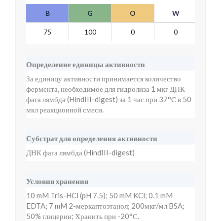
B
G
O
W
Y
75
100
0
0
7
Определение единицы активности
За единицу активности принимается количество
фермента, необходимое для гидролиза 1 мкг ДНК
фага лямбда (HindIII-digest) за 1 час при 37°С в 50
мкл реакционной смеси.
Субстрат для определения активности
ДНК фага лямбда (HindIII-digest)
Условия хранения
10 mM Tris-HCl (pH 7.5); 50 mM KCl; 0.1 mM
EDTA; 7 mM 2-меркаптоэтанол; 200мкг/мл BSA;
50% глицерин; Хранить при -20°С.