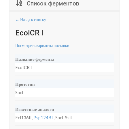
Список ферментов
← Назад к списку
EcoICR I
Посмотреть варианты поставки
Название фермента
EcoICR I
Прототип
SacI
Известные аналоги
Ecl136II,
Psp124B I
, SacI, SstI