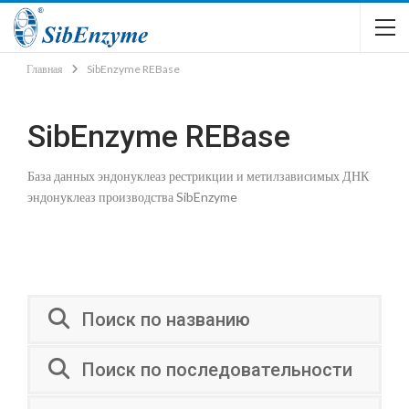
Главная
SibEnzyme REBase
SibEnzyme REBase
База данных эндонуклеаз рестрикции и метилзависимых ДНК
эндонуклеаз производства SibEnzyme
Поиск по названию
Поиск по последовательности