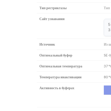
Тип рестриктазы
Тип 
Сайт узнавания
5
3
Источник
Из ш
Оптимальный буфер
SE-б
Оптимальная температура
37 °
Температура инактивации
80 °
Активность в буферах