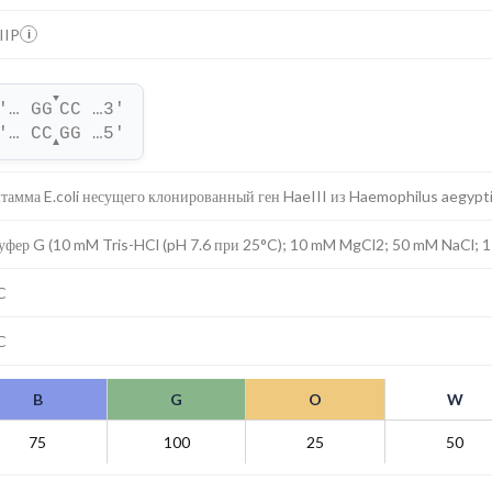
IIP
i
▼
'… GG
CC …3'
'… CC
GG …5'
▲
тамма E.coli несущего клонированный ген HaeIII из Haemophilus aegypt
уфер G (10 mM Tris-HCl (pH 7.6 при 25°C); 10 mM MgCl2; 50 mM NaCl; 
C
C
B
G
O
W
75
100
25
50