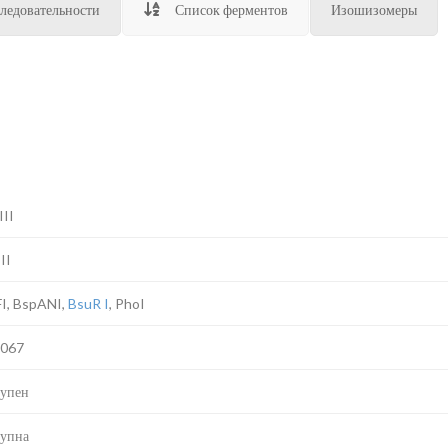
ледовательности
Список ферментов
Изошизомеры
III
II
I, BspANI,
BsuR I
, PhoI
E067
упен
упна