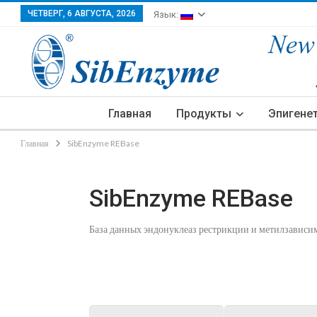
ЧЕТВЕРГ, 6 АВГУСТА, 2026
Язык:
Главная
Продукты
Эпигене
Главная
SibEnzyme REBase
SibEnzyme REBase
База данных эндонуклеаз рестрикции и метилзавис