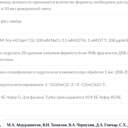
диницу активности принимается количество фермента, необходимое для гид
 в 50 мкл реакционной смеси.
фага лямбда
M Tris-HCl (pH 7.5); 100 mM NaCl; 0.1 mM EDTA; 1 mM DTT; 200 μg/ml 
е гидролиза 20-кратным избытком фермента более 90% фрагментов ДНК 
еплены.
ина специфического гидролиза не изменяется при обработке 1 мкг ДНК 20 
ируется метилированием: 5`-GG(5mC)C-3`/ 3`-C(5mC)GG-5`.
 SE-буфер G. Для фасовок Turbo прикладывается 10 X SE-буфер ROSE.
М.А. Абдурашитов, В.Н. Томилов, В.А. Чернухин, Д.А. Гончар, С.Х.