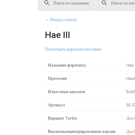
Поиск по названию
Поиск по пос
← Назад к списку
Hae III
Посмотреть варианты поставки
Название фермента
Hae 
Прототип
HaeI
Известные аналоги
BshF
Артикул
SE-
Вариант Turbo
Дост
Высококонцентрированная версия
Дост