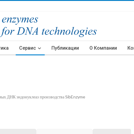
тика
Сервис
Публикации
О Компании
Ко
имых ДНК эндонуклеаз производства SibEnzyme