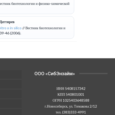
Вестник биотехнологии и физико-химической
 Дегтярев
o и in silico
// Вестник биотехнологии и
39-46 (2006).
OOO «СибЭнзайм»
ИНН 5408157342
КПП 540801001
ОГРН 1025403648588
г.Новосибирск, ул. Тимакова 2/12
тел. (383)333-4991