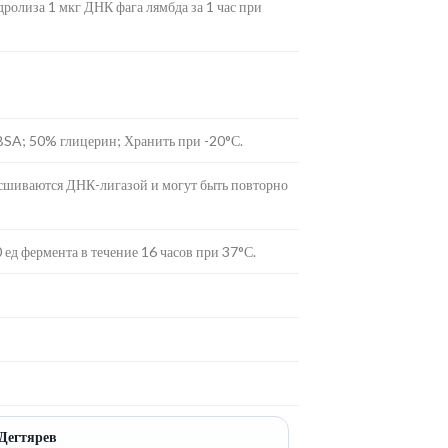
ролиза 1 мкг ДНК фага лямбда за 1 час при
BSA; 50% глицерин; Хранить при -20°С.
сшиваются ДНК-лигазой и могут быть повторно
ед фермента в течение 16 часов при 37°С.
 Дегтярев