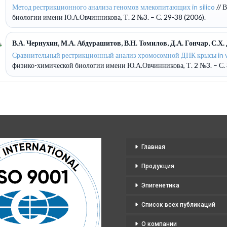
Метод рестрикционного анализа геномов млекопитающих in silico
// 
биологии имени Ю.А.Овчинникова, Т. 2 №3. – С. 29-38 (2006).
В.А. Чернухин, М.А. Абдурашитов, В.Н. Томилов, Д.А. Гончар, С.Х.
Сравнительный рестрикционный анализ хромосомной ДНК крысы in vitr
физико-химической биологии имени Ю.А.Овчинникова, Т. 2 №3. – С. 
Главная
Продукция
Эпигенетика
Список всех публикаций
О компании