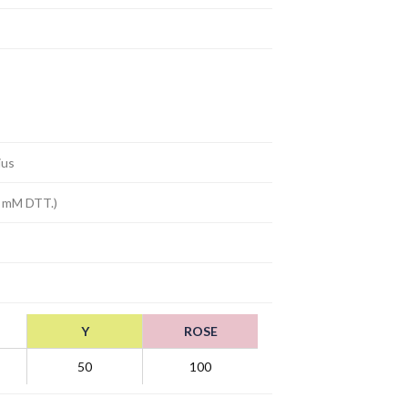
ius
1 mM DTT.)
Y
ROSE
50
100