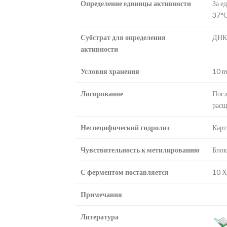
Определение единицы активности
За е
37°С
Субстрат для определения
ДНК 
активности
Условия хранения
10 m
Лигирование
Посл
расщ
Неспецифический гидролиз
Карт
Чувствительность к метилированию
Блок
С ферментом поставляется
10 Х
Примечания
Литература