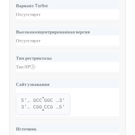
Вариант Turbo
Отсутствует
Высококонцентрированная версия
Отсутствует
Тип рестриктазы
Тип IIP
i
Сайт узнавания
▼
5'… GCC
GGC …3'
3'… CGG
CCG …5'
▲
Источник