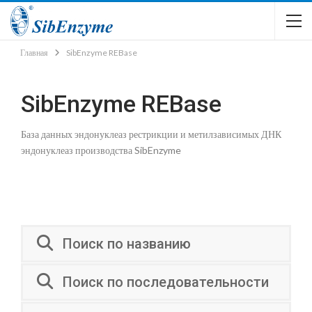
Главная
SibEnzyme REBase
SibEnzyme REBase
База данных эндонуклеаз рестрикции и метилзависимых ДНК
эндонуклеаз производства SibEnzyme
Поиск по названию
Поиск по последовательности