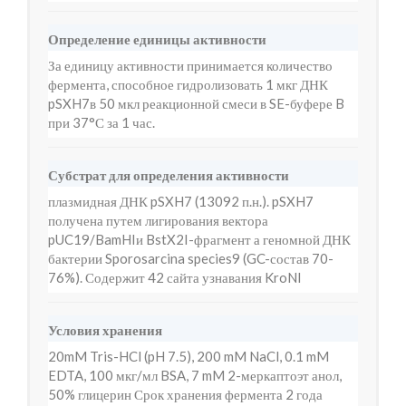
Определение единицы активности
За единицу активности принимается количество
фермента, способное гидролизовать 1 мкг ДНК
pSXH7в 50 мкл реакционной смеси в SE-буфере B
при 37°С за 1 час.
Субстрат для определения активности
плазмидная ДНК pSXH7 (13092 п.н.). pSXH7
получена путем лигирования вектора
pUC19/BamHIи BstX2I-фрагмент а геномной ДНК
бактерии Sporosarcina species9 (GC-состав 70-
76%). Содержит 42 сайта узнавания KroNI
Условия хранения
20mM Tris-HCl (pH 7.5), 200 mM NaCl, 0.1 mM
EDTA, 100 мкг/мл BSA, 7 mM 2-меркаптоэт анол,
50% глицерин Срок хранения фермента 2 года