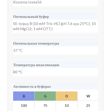
Kocurea rosea56
Оптимальный буфер
SE-буфер B (10 mM Tris-HCl (pH 7.6 при 25°C); 10
mM MgCl2; 1 mM DTT.)
Оптимальная температура
37 °C
Температура инактивации
80 °C
Активность в буферах
B
G
O
W
Y
100
75
10
25
7