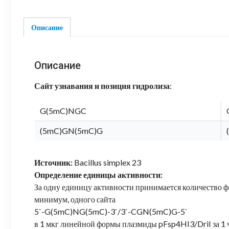
Описание
Описание
Сайт узнавания и позиция гидролиза
:
G(5mC)NGC
(5mC)GN(5mC)G
Источник:
Bacillus simplex 23
Определение единицы активности:
За одну единицу активности принимается количество фе
минимум, одного сайта
5`-G(5mC)NG(5mC)-3`/3`-CGN(5mC)G-5`
в 1 мкг линейной формы плазмиды pFsp4HI3/DriI за 1 