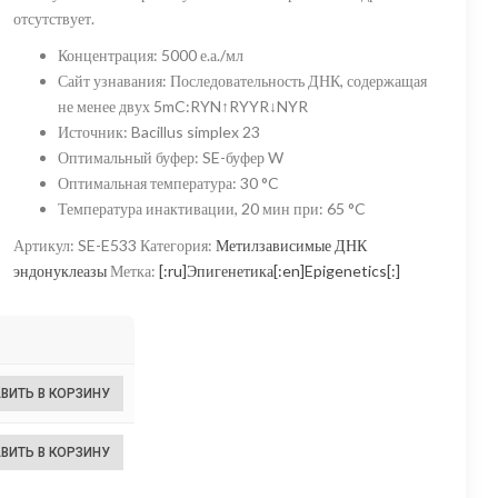
–
отсутствует.
31
Концентрация
:
5000 е.а./мл
Сайт узнавания
:
Последовательность ДНК, содержащая
878,00 ₽
не менее двух 5mC:RYN↑RYYR↓NYR
Источник
:
Bacillus simplex 23
Оптимальный буфер
:
SE-буфер W
Оптимальная температура
:
30 °C
Температура инактивации, 20 мин при
:
65 °C
Артикул:
SE-E533
Категория:
Метилзависимые ДНК
эндонуклеазы
Метка:
[:ru]Эпигенетика[:en]Epigenetics[:]
ВИТЬ В КОРЗИНУ
ВИТЬ В КОРЗИНУ