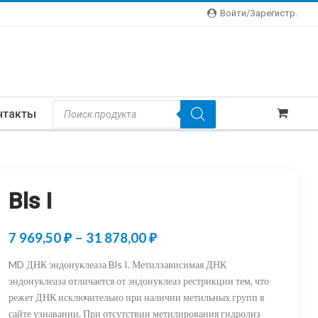
Войти/зарегистр.
Поиск
нтакты
Товаров
Bls I
Диапазон
7 969,50
₽
–
31 878,00
₽
цен:
MD ДНК эндонуклеаза Bls I. Метилзависимая ДНК
7
эндонуклеаза отличается от эндонуклеаз рестрикции тем, что
режет ДНК исключительно при наличии метильных групп в
969,50 ₽
сайте узнавании. При отсутствии метилирования гидролиз