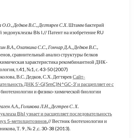
 О.О., Дедков В.С., Дегтярев С.Х.
Штамм бактерий
 эндонуклеазы Bls I.// Патент на изобретение RU
 В.А., Охапкина С.С., Гончар Д.А., Дедков В.С.,
енов, сравнительный анализ структуры белков
химическая характеристика рекомбинантной ДНК-
огия, т.41, №1, с. 43-50 (2007)
колова, В.С. Дедков, С.Х. Дегтярев
Сайт-
овательность ДНК 5’-G(5mC)N^GC-3’ и расщепляет ее с
к биотехнологии и физико-химической биологии
3
аген А.А., Голикова Л.Н., Дегтрев С. Х.
леаза BlsI узнает и расщепляет последовательность
вух 5-метилцитозинов.
// Вестник биотехнологии и
ова, Т. 9 , № 2 ,с. 30-38 (2013).