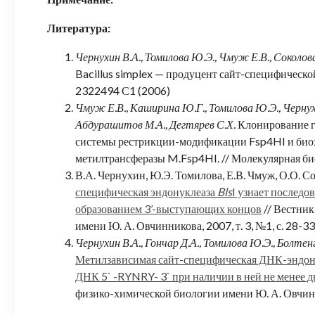
Литература:
Чернухин В.А., Томилова Ю.Э., Чмуж Е.В., Соколова
Bacillus simplex — продуцент сайт-специфической
2322494 С1 (2006)
Чмуж Е.В., Каширина Ю.Г., Томилова Ю.Э., Чернухин
Абдурашитов М.А., Дегтярев С.Х.
Клонирование г
системы рестрикции-модификации Fsp4HI и био
метилтрансферазы M.Fsp4HI. // Молекулярная биол
В.А. Чернухин, Ю.Э. Томилова, Е.В. Чмуж, О.О. Со
специфическая эндонуклеаза
Bls
I узнает послед
образованием 3’-выступающих концов
// Вестни
имени Ю. А. Овчинникова, 2007, т. 3, №1, с. 28-3
Чернухин В.А., Гончар Д.А., Томилова Ю.Э., Болтенг
Метилзависимая сайт-специфическая ДНК-эндонук
ДНК 5` -RYNRY- 3` при наличии в ней не менее д
физико-химической биологии имени Ю. А. Овчинник