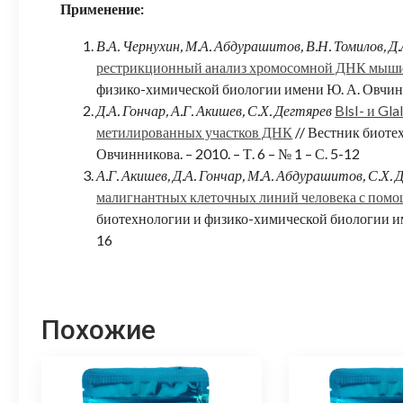
Применение:
В.А. Чернухин, М.А. Абдурашитов, В.Н. Томилов, Д.
рестрикционный анализ хромосомной ДНК мыши in 
физико-химической биологии имени Ю. А. Овчинни
Д.А. Гончар, А.Г. Акишев, С.Х. Дегтярев
BlsI- и Gl
метилированных участков ДНК
// Вестник биоте
Овчинникова. – 2010. – Т. 6 – № 1 – С. 5-12
А.Г. Акишев, Д.А. Гончар, М.А. Абдурашитов, С.Х. 
малигнантных клеточных линий человека с помощ
биотехнологии и физико-химической биологии имен
16
Похожие