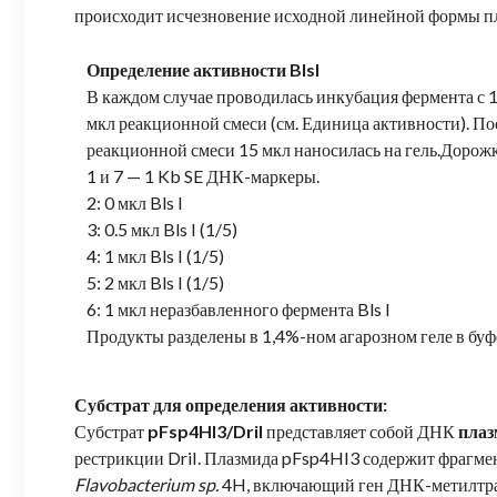
происходит исчезновение исходной линейной формы пла
Определение активности BlsI
В каждом случае проводилась инкубация фермента с 
мкл реакционной смеси (см. Единица активности). П
реакционной смеси 15 мкл наносилась на гель.Дорож
1 и 7 — 1 Kb SE ДНК-маркеры.
2: 0 мкл Bls I
3: 0.5 мкл Bls I (1/5)
4: 1 мкл Bls I (1/5)
5: 2 мкл Bls I (1/5)
6: 1 мкл неразбавленного фермента Bls I
Продукты разделены в 1,4%-ном агарозном геле в буф
Субстрат для определения активности:
Субстрат
pFsp4HI3/DriI
представляет собой ДНК
плаз
рестрикции DriI. Плазмида pFsp4HI3 содержит фрагм
Flavobacterium sp.
4H, включающий ген ДНК-метилтран