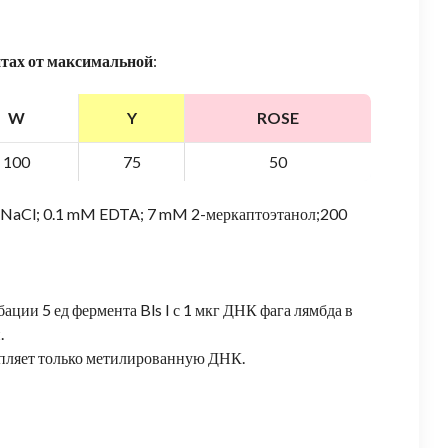
нтах от максимальной
:
W
Y
ROSE
100
75
50
M NaCl; 0.1 mM EDTA; 7 mM 2-меркаптоэтанол;200
ции 5 ед фермента Bls I с 1 мкг ДНК фага лямбда в
.
епляет только метилированную ДНК.