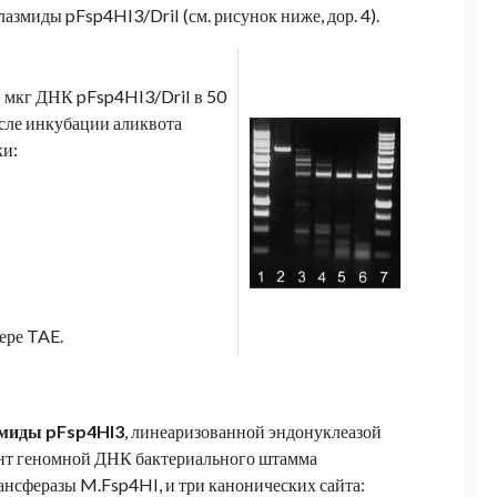
змиды pFsp4HI3/DriI (см. рисунок ниже, дор. 4).
1 мкг ДНК pFsp4HI3/DriI в 50
осле инкубации аликвота
ки:
ере TAE.
миды pFsp4HI3
, линеаризованной эндонуклеазой
ент геномной ДНК бактериального штамма
сферазы M.Fsp4HI, и три канонических сайта: