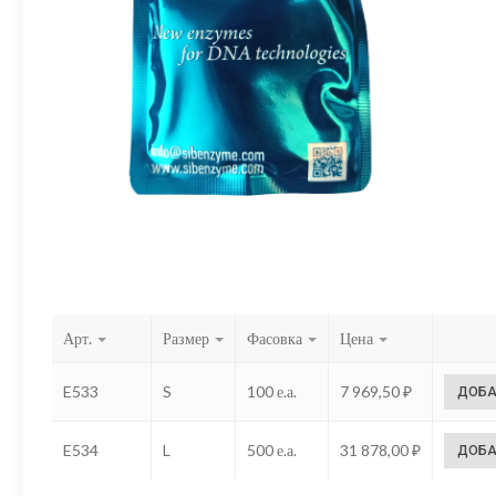
Арт.
Размер
Фасовка
Цена
E533
S
100 е.а.
7 969,50
₽
ДОБА
E534
L
500 е.а.
31 878,00
₽
ДОБА