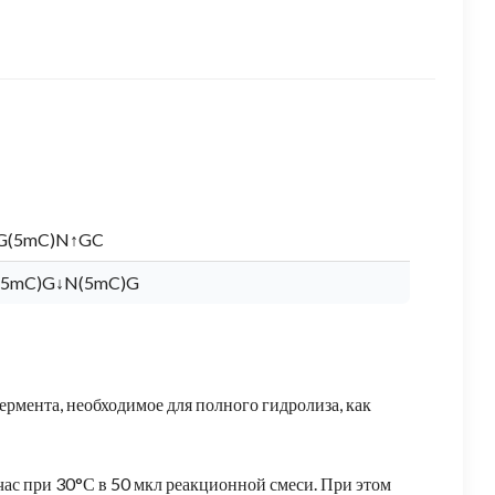
G(5mC)N↑GC
(5mC)G↓N(5mC)G
рмента, необходимое для полного гидролиза, как
час при 30°С в 50 мкл реакционной смеси. При этом