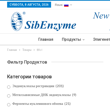
СУББОТА, 8 АВГУСТА, 2026
Язык:
Главная
Продукты
Эпигене
Главная
Товары
Bls I
Фильтр Продуктов
Категории товаров
Эндонуклеазы рестрикции
(201)
Метилзависимые ДНК эндонуклеазы
(9)
Ферменты нуклеинового обмена
(21)