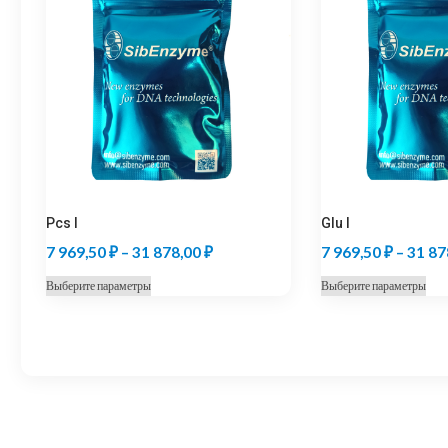
Pcs I
Glu I
Диапазон
7 969,50
₽
–
31 878,00
₽
7 969,50
₽
–
31 87
цен:
Этот
Это
Выберите параметры
Выберите параметры
7
товар
тов
969,50 ₽
имеет
име
несколько
нес
–
вариаций.
вар
31
Опции
Оп
878,00 ₽
можно
мо
выбрать
выб