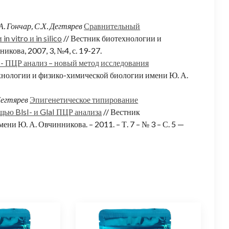
А. Гончар, С.Х. Дегтярев
Сравнительный
vitro и in silico
// Вестник биотехнологии и
кова, 2007, 3, №4, с. 19-27.
aI- ПЦР анализ – новый метод исследования
хнологии и физико-химической биологии имени Ю. А.
Дегтярев
Эпигенетическое типирование
ью BlsI- и GlaI ПЦР анализа
// Вестник
и Ю. А. Овчинникова. – 2011. – Т. 7 – № 3 – С. 5 —