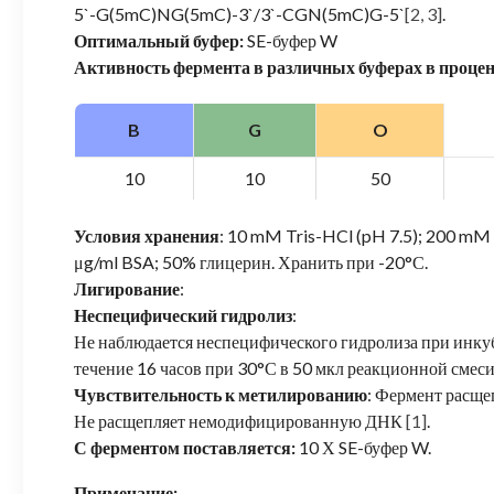
5`-G(5mC)NG(5mC)-3`/3`-CGN(5mC)G-5`
[2, 3]
.
Оптимальный буфер:
SE-буфер W
Активность фермента в различных буферах в проце
B
G
O
10
10
50
Условия хранения
: 10 mM Tris-HCl (pH 7.5); 200 m
μg/ml BSA; 50% глицерин. Хранить при -20°С.
Лигирование
:
Неспецифический гидролиз
:
Не наблюдается неспецифического гидролиза при инкуба
течение 16 часов при 30°С в 50 мкл реакционной смеси
Чувствительность к метилированию
: Фермент расщ
Не расщепляет немодифицированную ДНК
[1]
.
С ферментом поставляется:
10 Х SE-буфер W.
Примечание: