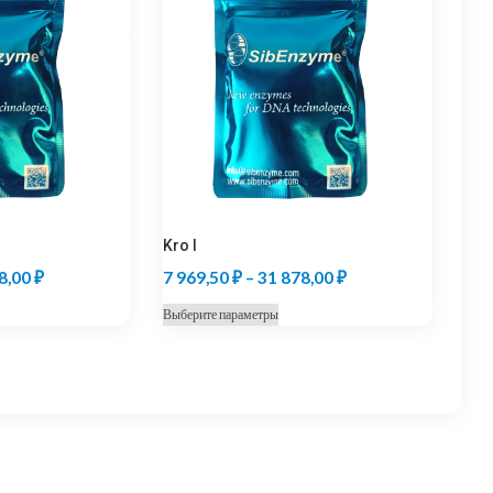
Kro I
Диапазон
Диапазон
8,00
₽
7 969,50
₽
–
31 878,00
₽
цен:
цен:
т
Этот
Выберите параметры
7
7
ар
товар
969,50 ₽
969,50 ₽
ет
имеет
колько
несколько
–
–
иаций.
вариаций.
31
31
ции
Опции
878,00 ₽
878,00 ₽
жно
можно
рать
выбрать