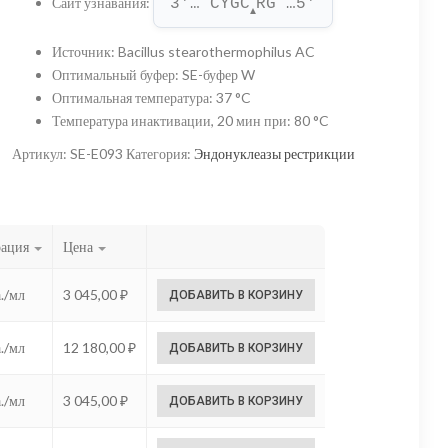
Сайт узнавания
:
3'… CYGC
RG …5'
–
▲
12
Источник
:
Bacillus stearothermophilus AC
Оптимальный буфер
:
SE-буфер W
180,00 ₽
Оптимальная температура
:
37 °C
Температура инактивации, 20 мин при
:
80 °C
Артикул:
SE-E093
Категория:
Эндонуклеазы рестрикции
рация
Цена
./мл
3 045,00
₽
ДОБАВИТЬ В КОРЗИНУ
./мл
12 180,00
₽
ДОБАВИТЬ В КОРЗИНУ
./мл
3 045,00
₽
ДОБАВИТЬ В КОРЗИНУ