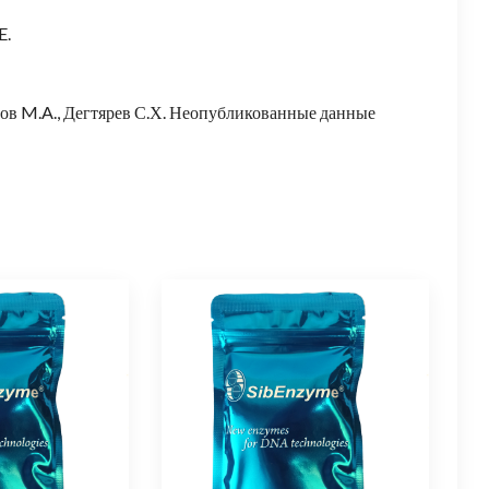
E.
итов M.A., Дегтярев С.Х. Неопубликованные данные