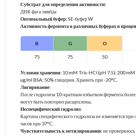
Субстрат для определения активности:
ДНК фага лямбда
Оптимальный буфер:
SE-буфер W
Активность фермента в различных буферах в проце
B
G
O
75
75
50
Условия хранения
: 10 mM Tris-HCl (pH 7.5); 200 m
ug/ml BSA; 50% глицерин. Хранить при -20°C.
Лигирование
:
После гидролиза 10-кратным избытком фермента бол
могут быть повторно расщеплены.
Неспецифический гидролиз
:
Картина специфического гидролиза не изменяется при 
часов при 37°C.
Чувствительность к метилированию
: не проверялось