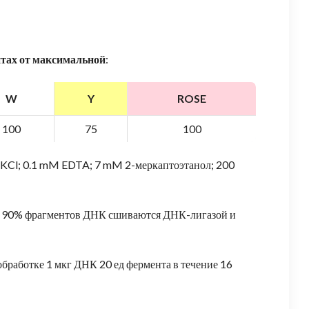
нтах от максимальной
:
W
Y
ROSE
100
75
100
M KCl; 0.1 mM EDTA; 7 mM 2-меркаптоэтанол; 200
ее 90% фрагментов ДНК сшиваются ДНК-лигазой и
обработке 1 мкг ДНК 20 ед фермента в течение 16