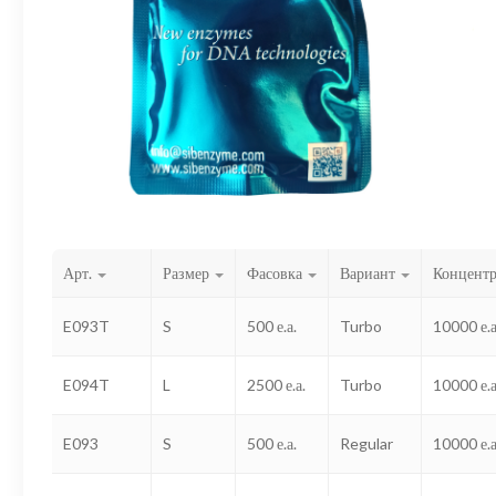
Арт.
Размер
Фасовка
Вариант
Концент
E093T
S
500 е.а.
Turbo
10000 е.а
E094T
L
2500 е.а.
Turbo
10000 е.а
E093
S
500 е.а.
Regular
10000 е.а