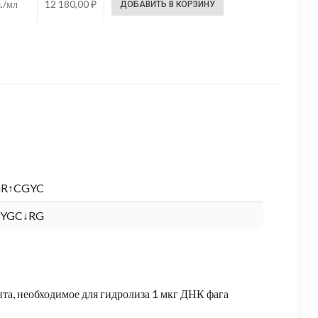
./мл
12 180,00
₽
ДОБАВИТЬ В КОРЗИНУ
R↑CGYC
YGC↓RG
та, необходимое для гидролиза 1 мкг ДНК фага