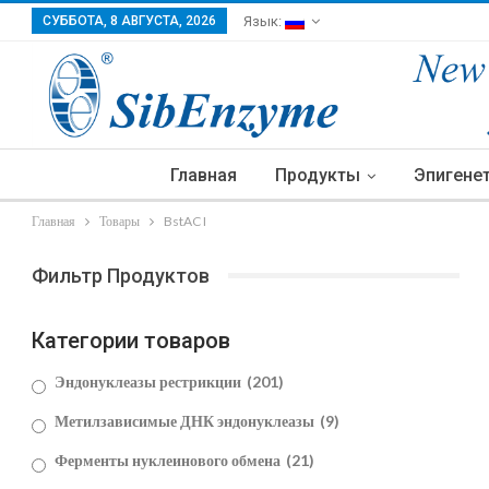
СУББОТА, 8 АВГУСТА, 2026
Язык:
Главная
Продукты
Эпигене
Главная
Товары
BstAC I
Фильтр Продуктов
Категории товаров
Эндонуклеазы рестрикции
(201)
Метилзависимые ДНК эндонуклеазы
(9)
Ферменты нуклеинового обмена
(21)