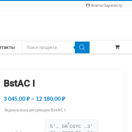
Войти/зарегистр.
Поиск
нтакты
Товаров
BstAC I
Диапазон
3 045,00
₽
–
12 180,00
₽
цен:
Эндонуклеаза рестрикции BstAC I
3
▼
045,00 ₽
5'… GR
CGYC …3'