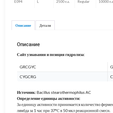
E094
L
2500 е.а.
Regular
10000 е.а
Описание
Детали
Описание
Сайт узнавания и позиция гидролиза
:
GRCGYC
G
CYGCRG
C
Источник:
Bacillus stearothermophilus AC
Определение единицы активности:
За единицу активности принимается количество фермен
лямбда за 1 час при 37°С в 50 мкл реакционной смеси.