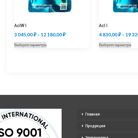
AclW I
Acl I
Диапазон
3 045,00
₽
–
12 180,00
₽
4 830,00
₽
–
19 32
цен:
Этот
Это
Выберите параметры
Выберите параметры
3
товар
тов
045,00 ₽
имеет
име
несколько
нес
–
вариаций.
вар
12
Опции
Оп
180,00 ₽
можно
мо
выбрать
выб
на
на
странице
стр
Главная
товара.
тов
Продукция
Эпигенетика