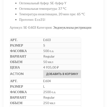
Оптимальный буфер
:
SE-буфер Y
Оптимальная температура
:
37 °C
Температура инактивации, 20 мин при
:
65 °C
Прототип
:
Eco31I
Артикул:
SE-E603
Категория:
Эндонуклеазы рестрикции
E603
S
500 е.а.
Regular
50 мкл
4 935,00
₽
ДОБАВИТЬ В КОРЗИНУ
E604
L
2500 е.а.
Regular
250 мкл