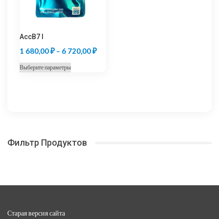
странице
странице
товара.
товара.
AccB7 I
Диапазон
1 680,00
₽
–
6 720,00
₽
цен:
Этот
Выберите параметры
1
товар
680,00 ₽
имеет
несколько
–
вариаций.
6
Опции
720,00 ₽
можно
Фильтр Продуктов
выбрать
на
странице
товара.
Старая версия сайта