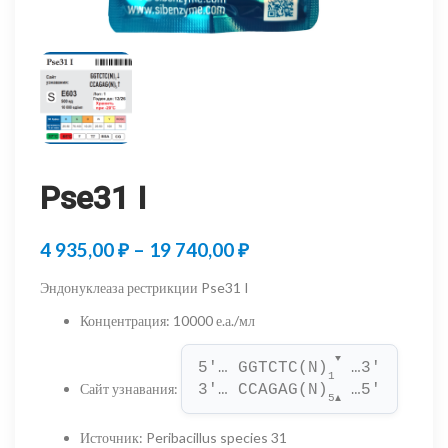
Pse31 I
Диапазон
4 935,00
₽
–
19 740,00
₽
цен:
Эндонуклеаза рестрикции Pse31 I
4
Концентрация
:
10000 е.а./мл
935,00 ₽
▼
5'… GGTCTC(N)
 …3'
–
1
Сайт узнавания
:
3'… CCAGAG(N)
 …5'
5
▲
19
Источник
:
Peribacillus species 31
740,00 ₽