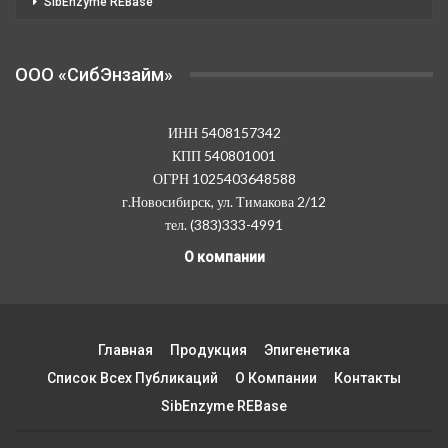
SibEnzyme REBase
OOO «СибЭнзайм»
ИНН 5408157342
КПП 540801001
ОГРН 1025403648588
г.Новосибирск, ул. Тимакова 2/12
тел. (383)333-4991
О компании
Главная
Продукция
Эпигенетика
Список Всех Публикаций
О Компании
Контакты
SibEnzyme REBase