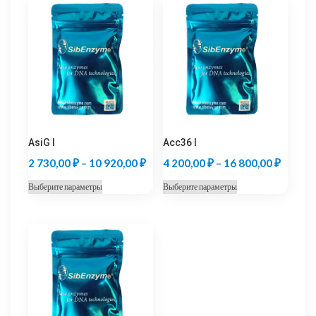
AsiG I
Acc36 I
Диапазон
Диапаз
2 730,00
₽
–
10 920,00
₽
4 200,00
₽
–
16 800,00
₽
цен:
цен:
Этот
Этот
Выберите параметры
Выберите параметры
2
4
товар
товар
730,00 ₽
200,00
имеет
имеет
несколько
несколько
–
–
вариаций.
вариаций.
10
16
Опции
Опции
920,00 ₽
800,00
можно
можно
выбрать
выбрать
на
на