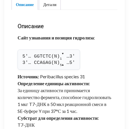
Описание
Детали
Описание
Сайт узнавания и позиция гидролиза
:
▼
5'… GGTCTC(N)
 …3'
1
3'… CCAGAG(N)
 …5'
5
▲
Источник:
Peribacillus species 31
Определение единицы активности:
За единицу активности принимается
количество фермента, способное гидролизовать
1 мкг T7-ДНК в 50 мкл реакционной смеси в
SE-буфере Y при 37°С за 1 час.
Субстрат для определения активности:
T7-ДНК