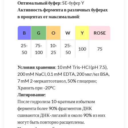
Оптимальный буфер:
SE-буфер Y
Активность фермента в различных буферах
в процентах от максимальной
:
B
G
O
W
Y
ROSE
25-
75-
10-
25-
100
75
50
100
25
50
Условия хранения
: 10 mM Tris-HCl (pH 7.5),
200 mM NaCl, 0.1 mM EDTA, 200 мкг/мл BSA,
7 mM 2-меркаптоэтанол, 50% глицерин;
Хранить при -20°С
Лигирование
:
После гидролиза 10-кратным избытком
фермента более 90% фрагментов ДНК
сшиваются ДНК-лигазой и около 90% из них
могут быть повторно расщеплены.