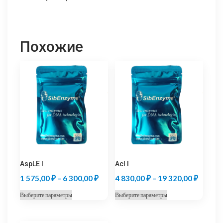
Похожие
AspLE I
Acl I
Диапазон
Диапаз
1 575,00
₽
–
6 300,00
₽
4 830,00
₽
–
19 320,00
₽
цен:
цен:
Этот
Этот
Выберите параметры
Выберите параметры
1
4
товар
товар
575,00 ₽
830,00
имеет
имеет