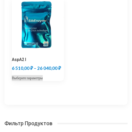
несколько
несколько
–
–
вариаций.
вариаций.
6
19
Опции
Опции
300,00 ₽
320,00
можно
можно
выбрать
выбрать
на
на
странице
странице
товара.
товара.
AspA2 I
Диапазон
6 510,00
₽
–
26 040,00
₽
цен:
Этот
Выберите параметры
6
товар
510,00 ₽
имеет
несколько
–
вариаций.
26
Опции
040,00 ₽
можно
Фильтр Продуктов
выбрать
на