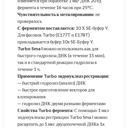
изменяется при обработке 1 мкг ДНК 20 ед
фермента в течение 16 часов при 25°С.
Чувствительность к метилированию
: не
проверялось
С ферментом поставляется:
10 Х SE-буфер Y.
Для фасовок Turbo (E177T и E178T)
прикладывается буфер 10x SE-Буфер Y.
Turbo Sma I
можно использовать как для
быстрого гидролиза ДНК (в течение 15 мин),
так и в стандартной реакции гидролиза в
течение 1 ч.
Применение Turbo эндонуклеаз рестрикции:
— быстрый гидролиз (анализ) ДНК
— быстрое приготовление векторов для
клонирования
— гидролиз ДНК двумя разными ферментами
Свойства Turbo фермента:
С помощью 1 мкл
эндонуклеазы рестрикции Turbo Sma I можно
расщепить до 1 мкг двуцепочечной ДНКв 1x