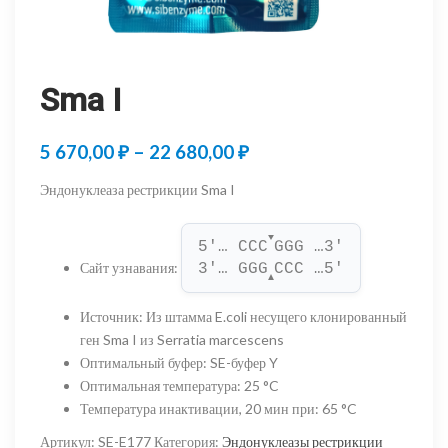
Sma I
Диапазон
5 670,00
₽
–
22 680,00
₽
цен:
Эндонуклеаза рестрикции Sma I
5
▼
670,00 ₽
5'… CCC
GGG …3'
Сайт узнавания
:
3'… GGG
CCC …5'
–
▲
22
Источник
:
Из штамма E.coli несущего клонированный
ген Sma I из Serratia marcescens
680,00 ₽
Оптимальный буфер
:
SE-буфер Y
Оптимальная температура
:
25 °C
Температура инактивации, 20 мин при
:
65 °C
Артикул:
SE-E177
Категория:
Эндонуклеазы рестрикции