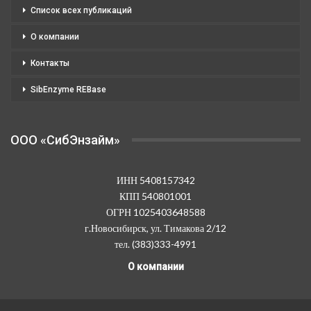
Список всех публикаций
О компании
Контакты
SibEnzyme REBase
OOO «СибЭнзайм»
ИНН 5408157342
КПП 540801001
ОГРН 1025403648588
г.Новосибирск, ул. Тимакова 2/12
тел. (383)333-4991
О компании