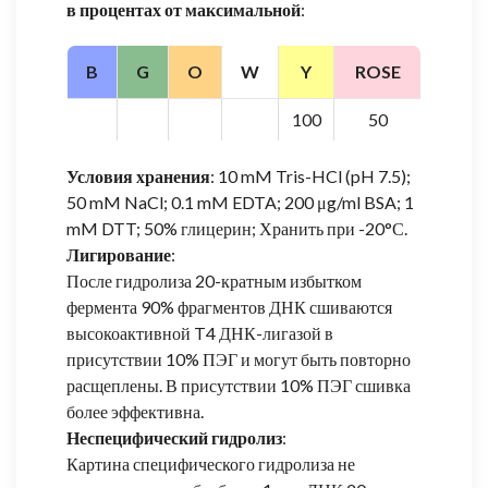
в процентах от максимальной
:
B
G
O
W
Y
ROSE
100
50
Условия хранения
: 10 mM Tris-HCl (pH 7.5);
50 mM NaCl; 0.1 mM EDTA; 200 μg/ml BSA; 1
mM DTT; 50% глицерин; Хранить при -20°С.
Лигирование
:
После гидролиза 20-кратным избытком
фермента 90% фрагментов ДНК сшиваются
высокоактивной T4 ДНК-лигазой в
присутствии 10% ПЭГ и могут быть повторно
расщеплены. В присутствии 10% ПЭГ сшивка
более эффективна.
Неспецифический гидролиз
:
Картина специфического гидролиза не