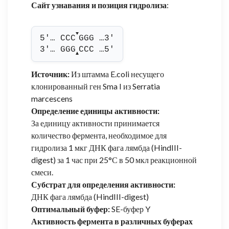
Сайт узнавания и позиция гидролиза
:
▼
5'… CCC
GGG …3'
3'… GGG
CCC …5'
▲
Источник:
Из штамма E.coli несущего
клонированный ген Sma I из Serratia
marcescens
Определение единицы активности:
За единицу активности принимается
количество фермента, необходимое для
гидролиза 1 мкг ДНК фага лямбда (HindIII-
digest) за 1 час при 25°С в 50 мкл реакционной
смеси.
Субстрат для определения активности:
ДНК фага лямбда (HindIII-digest)
Оптимальный буфер:
SE-буфер Y
Активность фермента в различных буферах