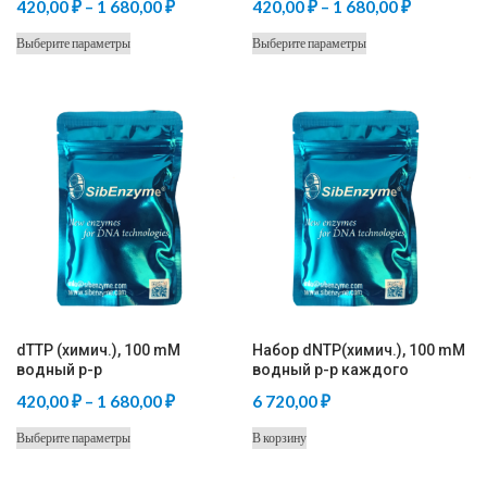
Диапазон
Диапазон
420,00
₽
–
1 680,00
₽
420,00
₽
–
1 680,00
₽
цен:
цен:
Этот
Этот
Выберите параметры
Выберите параметры
420,00 ₽
420,00 ₽
товар
товар
–
–
имеет
имеет
несколько
несколько
1
1
вариаций.
вариаций.
680,00 ₽
680,00 ₽
Опции
Опции
можно
можно
выбрать
выбрать
на
на
странице
странице
товара.
товара.
dTTP (химич.), 100 mM
Набор dNTP(химич.), 100 mM
водный р-р
водный р-р каждого
Диапазон
420,00
₽
–
1 680,00
₽
6 720,00
₽
цен:
Этот
Выберите параметры
В корзину
420,00 ₽
товар
–
имеет