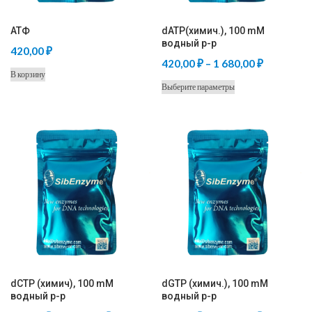
АТФ
dATP(химич.), 100 mM
водный р-р
420,00
₽
Диапазон
420,00
₽
–
1 680,00
₽
В корзину
цен:
Этот
Выберите параметры
420,00 ₽
товар
–
имеет
несколько
1
вариаций.
680,00 ₽
Опции
можно
выбрать
на
странице
товара.
dCTP (химич), 100 mM
dGTP (химич.), 100 mM
водный р-р
водный р-р