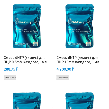
несколько
1
вариаций.
680,00 ₽
Опции
можно
выбрать
на
странице
товара.
Смесь dNTP (химич.) для
Смесь dNTP (химич.) для
ПЦР 0.5mM каждого, 1мл
ПЦР 10mM каждого, 1 мл
288,75
₽
4 200,00
₽
В корзину
В корзину