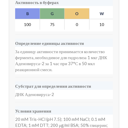
Активность в буферах
B
G
O
W
Y
100
75
0
10
2
Определение единицы активности
За единицу активности принимается количество
фермента, необходимое для гидролиза 1 мкг ДНК
Аденовируса-2 за 1 час при 37°С в 50 мкл
реакционной смеси.
Субстрат для определения активности
ДНК Аденовируса-2
Условия хранения
20 mM Tris-HCl (pH 7.5); 100 mM NaCl; 0.1 mM
EDTA; 1 mM DTT; 200 μg/ml BSA; 50% глицерин;