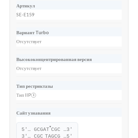
Артикул
SE-E159
Вариант Turbo
Отсутствует
Высококонцентрированная версия
Отсутствует
Тип рестриктазы
Тип IIP
i
Сайт узнавания
▼
5'… GCGAT
CGC …3'
3'… CGC
TAGCG …5'