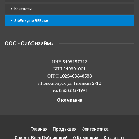
Контакты
SibEnzyme REBase
OOO «СибЭнзайм»
ИНН 5408157342
КПП 540801001
ОГРН 1025403648588
г.Новосибирск, ул. Тимакова 2/12
тел. (383)333-4991
О компании
Главная
Продукция
Эпигенетика
Список Всех Публикаций
О Компании
Контакты