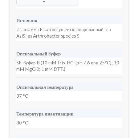
▲
Источник
Из штамма E.coli несущего клонированный ген
AsiSI из Arthrobacter species S
Оптимальный буфер
SE-буфер B (10 mM Tris-HCl (pH 7.6 при 25°C); 10
mM MgCl2; 1 mM DTT.)
Оптимальная температура
37 °C
Температура инактивации
80 °C