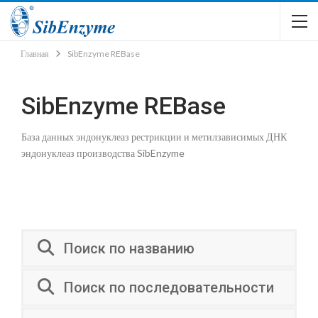
Главная
SibEnzyme REBase
SibEnzyme REBase
База данных эндонуклеаз рестрикции и метилзависимых ДНК
эндонуклеаз производства SibEnzyme
Поиск по названию
Поиск по последовательности