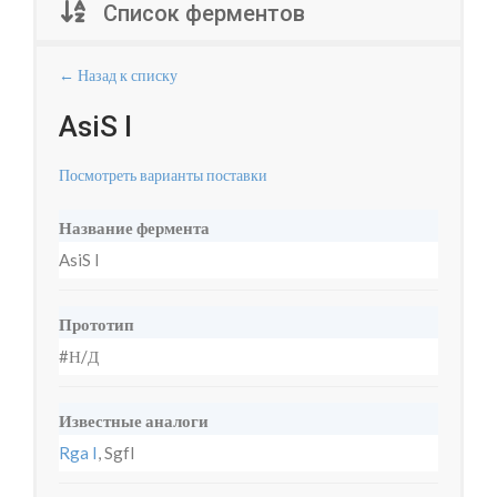
Список ферментов
← Назад к списку
AsiS I
Посмотреть варианты поставки
Название фермента
AsiS I
Прототип
#Н/Д
Известные аналоги
Rga I
, SgfI