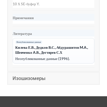
10 Х SE-буфер Y.
Примечания
Литература
Неопубликованные данные
Килева Е.В., Дедков В.С., Абдурашитов M.A.,
Шевченко A.В., Дегтярев С.Х
Неопубликованные данные (1996).
Изошизомеры