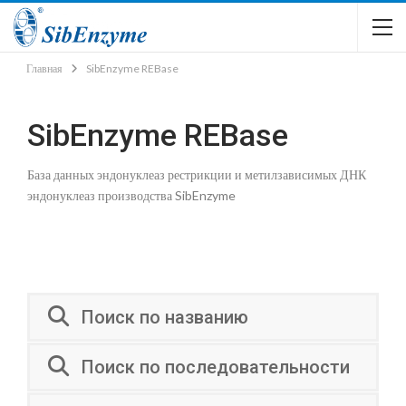
Главная
SibEnzyme REBase
SibEnzyme REBase
База данных эндонуклеаз рестрикции и метилзависимых ДНК
эндонуклеаз производства SibEnzyme
Поиск по названию
Поиск по последовательности