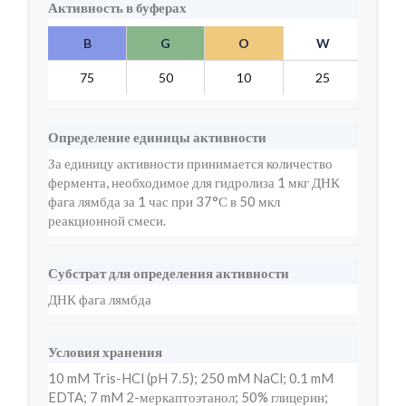
Активность в буферах
B
G
O
W
Y
75
50
10
25
10
Определение единицы активности
За единицу активности принимается количество
фермента, необходимое для гидролиза 1 мкг ДНК
фага лямбда за 1 час при 37°С в 50 мкл
реакционной смеси.
Субстрат для определения активности
ДНК фага лямбда
Условия хранения
10 mM Tris-HCl (pH 7.5); 250 mM NaCl; 0.1 mM
EDTA; 7 mM 2-меркаптоэтанол; 50% глицерин;