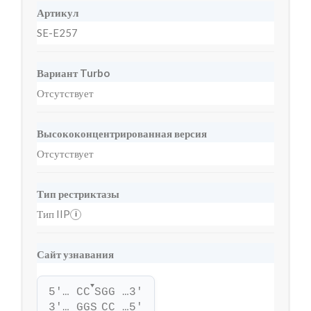
Артикул
SE-E257
Вариант Turbo
Отсутствует
Высококонцентрированная версия
Отсутствует
Тип рестриктазы
Тип IIP
i
Сайт узнавания
▼
5'… CC
SGG …3'
3'… GGS
CC …5'