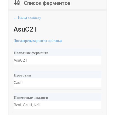
Список ферментов
← Назад к списку
AsuC2 I
Посмотреть варианты поставки
Название фермента
AsuC2 I
Прототип
CauII
Известные аналоги
BcnI, CauII, NciI