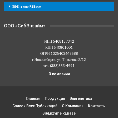
SibEnzyme REBase
OOO «СибЭнзайм»
ИНН 5408157342
КПП 540801001
ОГРН 1025403648588
г.Новосибирск, ул. Тимакова 2/12
тел. (383)333-4991
О компании
Главная
Продукция
Эпигенетика
Список Всех Публикаций
О Компании
Контакты
SibEnzyme REBase