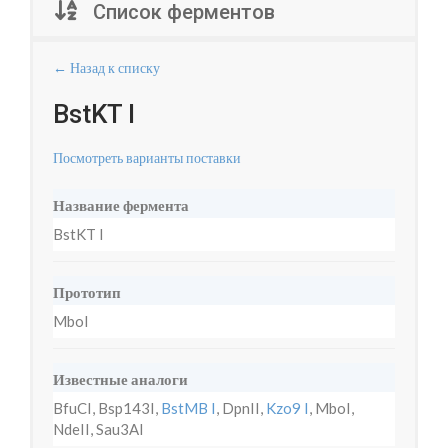
Список ферментов
← Назад к списку
BstKT I
Посмотреть варианты поставки
Название фермента
BstKT I
Прототип
MboI
Известные аналоги
BfuCI, Bsp143I,
BstMB I
, DpnII,
Kzo9 I
, MboI,
NdeII, Sau3AI