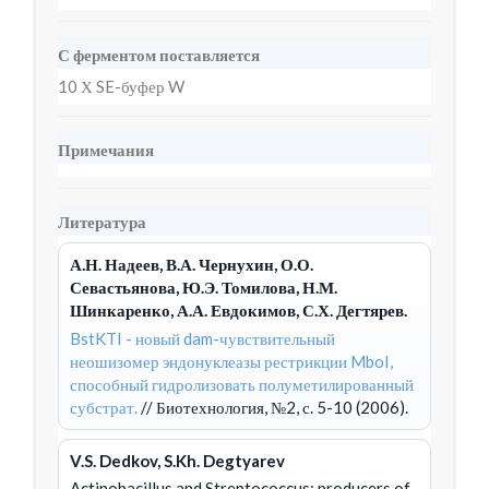
С ферментом поставляется
10 Х SE-буфер W
Примечания
Литература
А.Н. Надеев, В.А. Чернухин, О.О.
Севастьянова, Ю.Э. Томилова, Н.М.
Шинкаренко, А.А. Евдокимов, С.Х. Дегтярев.
BstKTI - новый dam-чувствительный
неошизомер эндонуклеазы рестрикции MboI,
способный гидролизовать полуметилированный
субстрат.
// Биотехнология, №2, с. 5-10 (2006).
V.S. Dedkov, S.Kh. Degtyarev
Actinobacillus and Streptococcus: producers of