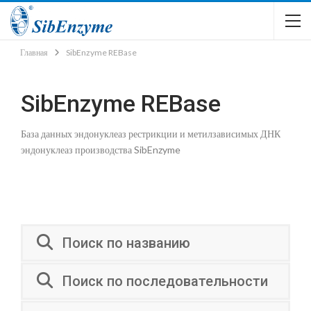
Главная
SibEnzyme REBase
SibEnzyme REBase
База данных эндонуклеаз рестрикции и метилзависимых ДНК
эндонуклеаз производства SibEnzyme
Поиск по названию
Поиск по последовательности