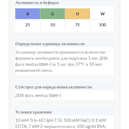
Активность в буферах
B
G
O
W
Y
25
50
75
100
5
Определение единицы активности
За единицу активности принимается количество
фермента, необходимое для гидролиза 1 мкг ДНК
фага лямбда (dam-) за 1 час при 37°С в 50 мкл
реакционной смеси.
Субстрат для определения активности
ДНК фага лямбда (dam-)
Условия хранения
10 mM Tris-HCl (pH 7.5); 100 mM NaCl; 0.1 mM
EDTA; 7 mM 2-меркаптоэтанол; 100 ug/ml BSA;