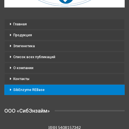
Главная
Продукция
Эпигенетика
Список всех публикаций
О компании
Контакты
SibEnzyme REBase
OOO «СибЭнзайм»
ИНН 5408157342