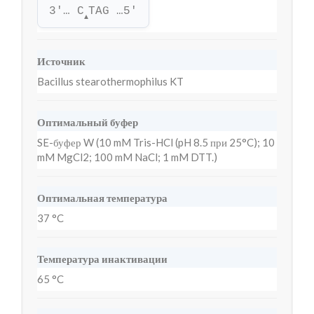
3'… C
TAG …5'
▲
Источник
Bacillus stearothermophilus KT
Оптимальный буфер
SE-буфер W (10 mM Tris-HCl (pH 8.5 при 25°C); 10
mM MgCl2; 100 mM NaCl; 1 mM DTT.)
Оптимальная температура
37 °C
Температура инактивации
65 °C