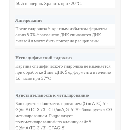
50% глицерин. Хранить при -20°С.
Лигирование
После гидролиза 5-кратным избытком фермента
около 90% фрагментов ДНК сшиваются ДНК-
лигазой и могут быть повторно расщеплены
Неспецифический гидролиз
Картина специфического гидролиза не изменяется
при обработке 1 мкг ДНК 5 ед фермента в течение
16 часов при 37°С
Чувствительность к метилированию
Блокируется dam-метилированием (G m ATC) 5`-
G(6mA)TC-3`/3`-CT(6mA)G-5` Не блокируется CG
метилированием. Гидролизует
полуметилированный по аденину сайт 5`-
G(6mA)TC-3`/3`-CTAG-5`