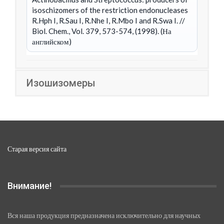
isoschizomers of the restriction endonucleases
R.Hph I, R.Sau I, R.Nhe I, R.Mbo I and R.Swa I.
//
Biol. Chem., Vol. 379, 573-574, (1998). (На
английском)
Изошизомеры
Старая версия сайта
Внимание!
Вся наша продукция предназначена исключительно для научных