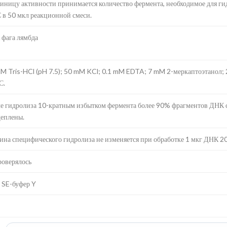
диницу активности принимается количество фермента, необходимое для гид
 в 50 мкл реакционной смеси.
фага лямбда
M Tris-HCl (pH 7.5); 50 mM KCl; 0.1 mM EDTA; 7 mM 2-меркаптоэтанол;
С.
е гидролиза 10-кратным избытком фермента более 90% фрагментов ДНК 
еплены.
ина специфического гидролиза не изменяется при обработке 1 мкг ДНК 20 
роверялось
 SE-буфер Y