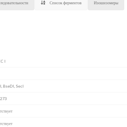
ледовательности
Список ферментов
Изошизомеры
C I
I, BseDI, SecI
E273
тствует
тствует