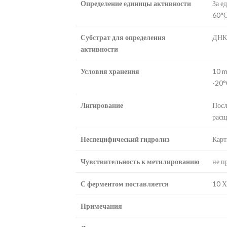
Определение единицы активности
За е
60°С
Субстрат для определения
ДНК 
активности
Условия хранения
10 m
-20°
Лигирование
Посл
расщ
Неспецифический гидролиз
Карт
Чувствительность к метилированию
не п
С ферментом поставляется
10 Х
Примечания