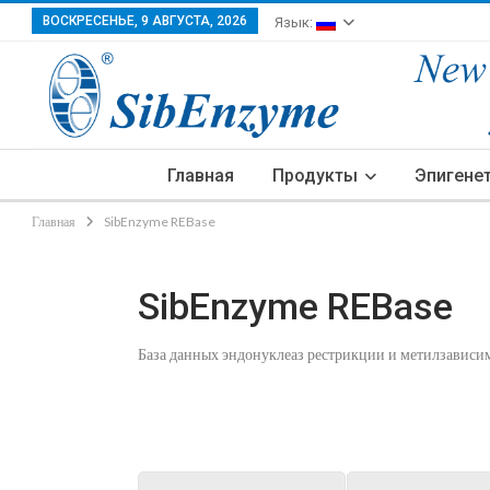
ВОСКРЕСЕНЬЕ, 9 АВГУСТА, 2026
Язык:
Главная
Продукты
Эпигене
Главная
SibEnzyme REBase
SibEnzyme REBase
База данных эндонуклеаз рестрикции и метилзавис