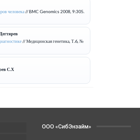
ров человека
// BMC Genomics 2008, 9:305.
 Дегтярев
диагностике
// Медицинская генетика, Т.6, №
рев С.Х
OOO «СибЭнзайм»