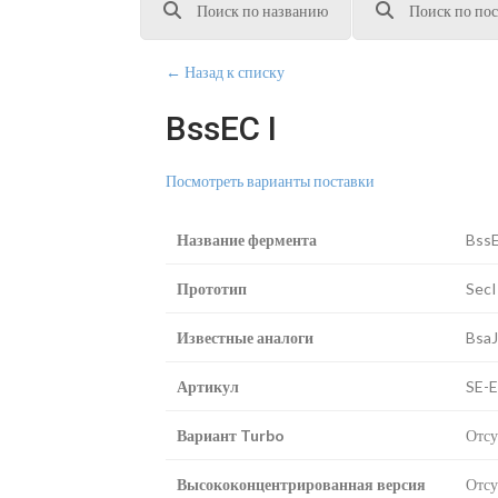
Поиск по названию
Поиск по пос
← Назад к списку
BssEC I
Посмотреть варианты поставки
Название фермента
BssE
Прототип
SecI
Известные аналоги
BsaJ
Артикул
SE-
Вариант Turbo
Отсу
Высококонцентрированная версия
Отсу