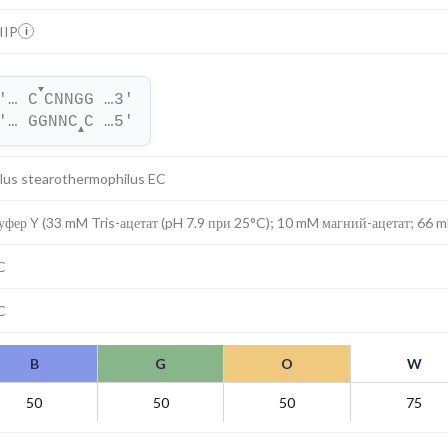
IIP
i
▼
'… C
CNNGG …3'
'… GGNNC
C …5'
▲
llus stearothermophilus EC
уфер Y (33 mM Tris-ацетат (pH 7.9 при 25°C); 10 mM магний-ацетат; 66 
C
C
B
G
O
W
50
50
50
75