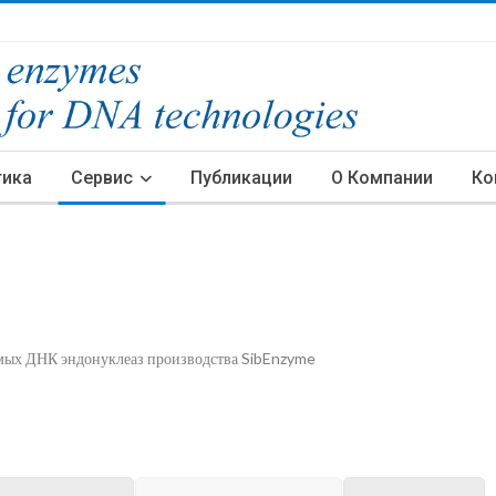
тика
Сервис
Публикации
О Компании
Ко
имых ДНК эндонуклеаз производства SibEnzyme