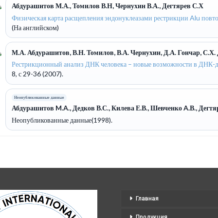
Абдурашитов М.А., Томилов В.Н, Чернухин В.А., Дегтярев С.Х
Физическая карта расщепления эндонуклеазами рестрикции Alu повто
(На английском)
М.А. Абдурашитов, В.Н. Томилов, В.А. Чернухин, Д.А. Гончар, С.Х.
Рестрикционный анализ ДНК человека – новые возможности в ДНК-
8, с 29-36 (2007).
Неопубликованные данные
Абдурашитов M.A., Дедков В.С., Килева Е.В., Шевченко A.В., Дегтя
Неопубликованные данные(1998).
Главная
Продукция