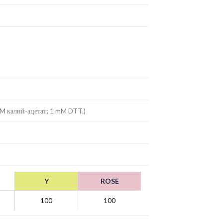
mM калий-ацетат; 1 mM DTT.)
Y
ROSE
100
100