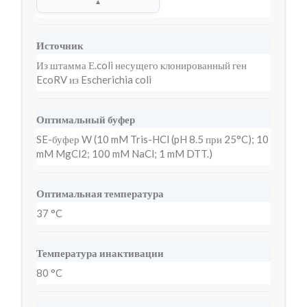
▲
Источник
Из штамма Е.coli несущего клонированный ген
EcoRV из Escherichia coli
Оптимальный буфер
SE-буфер W (10 mM Tris-HCl (pH 8.5 при 25°C); 10
mM MgCl2; 100 mM NaCl; 1 mM DTT.)
Оптимальная температура
37 °C
Температура инактивации
80 °C