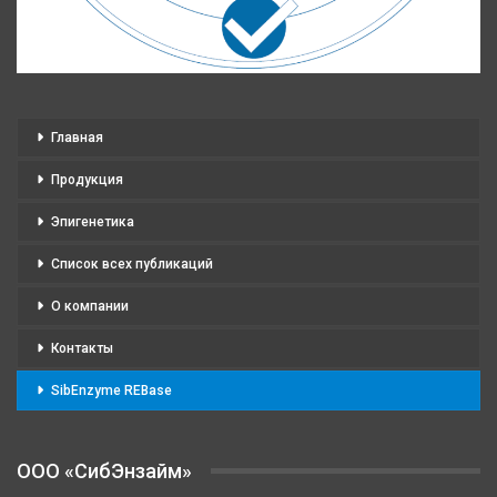
Главная
Продукция
Эпигенетика
Список всех публикаций
О компании
Контакты
SibEnzyme REBase
OOO «СибЭнзайм»