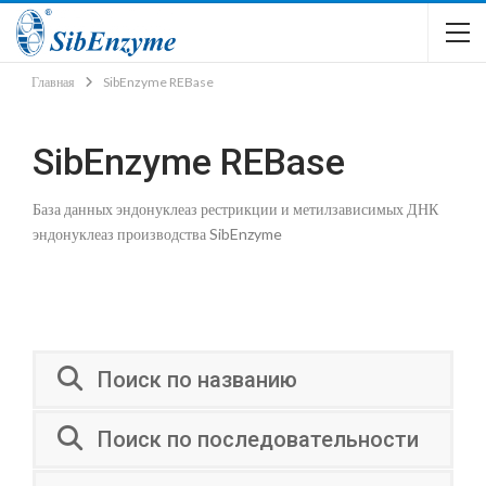
Главная
SibEnzyme REBase
SibEnzyme REBase
База данных эндонуклеаз рестрикции и метилзависимых ДНК
эндонуклеаз производства SibEnzyme
Поиск по названию
Поиск по последовательности