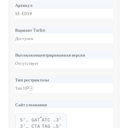
Артикул
SE-E059
Вариант Turbo
Доступен
Высококонцентрированная версия
Отсутствует
Тип рестриктазы
Тип IIP
i
Сайт узнавания
▼
5'… GAT
ATC …3'
3'… CTA
TAG …5'