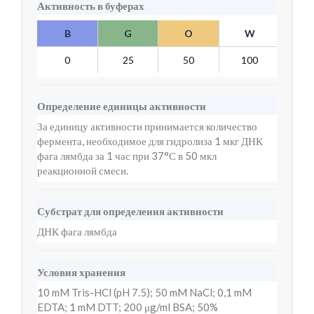
Активность в буферах
B
G
O
W
Y
0
25
50
100
2
Определение единицы активности
За единицу активности принимается количество
фермента, необходимое для гидролиза 1 мкг ДНК
фага лямбда за 1 час при 37°С в 50 мкл
реакционной смеси.
Субстрат для определения активности
ДНК фага лямбда
Условия хранения
10 mM Tris-HCl (pH 7.5); 50 mM NaCl; 0,1 mM
EDTA; 1 mM DTT; 200 μg/ml BSA; 50%