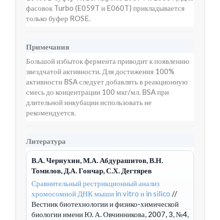
фасовок Turbo (E059T и E060T) прикладывается
только буфер ROSE.
Примечания
Большой избыток фермента приводит к появлению
звездчатой активности. Для достижения 100%
активности BSA следует добавлять в реакционную
смесь до концентрации 100 мкг/мл. BSA при
длительной инкубации использовать не
рекомендуется.
Литература
В.А. Чернухин, М.А. Абдурашитов, В.Н.
Томилов, Д.А. Гончар, С.Х. Дегтярев
Сравнительный рестрикционный анализ
хромосомной ДНК мыши in vitro и in silico
//
Вестник биотехнологии и физико-химической
биологии имени Ю. А. Овчинникова, 2007, 3, №4,