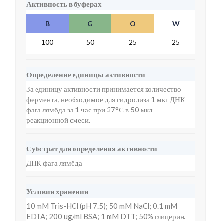
Активность в буферах
B
G
O
W
Y
100
50
25
25
7
Определение единицы активности
За единицу активности принимается количество
фермента, необходимое для гидролиза 1 мкг ДНК
фага лямбда за 1 час при 37°С в 50 мкл
реакционной смеси.
Субстрат для определения активности
ДНК фага лямбда
Условия хранения
10 mM Tris-HCl (pH 7.5); 50 mM NaCl; 0.1 mM
EDTA; 200 ug/ml BSA; 1 mM DTT; 50% глицерин.