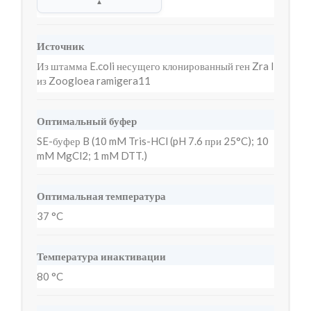
▲
Источник
Из штамма E.coli несущего клонированный ген Zra I
из Zoogloea ramigera11
Оптимальный буфер
SE-буфер B (10 mM Tris-HCl (pH 7.6 при 25°C); 10
mM MgCl2; 1 mM DTT.)
Оптимальная температура
37 °C
Температура инактивации
80 °C