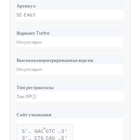
Артикул
SE-E463
Вариант Turbo
Отсутствует
Высококонцентрированная версия
Отсутствует
Тип рестриктазы
Тип IIP
i
Сайт узнавания
▼
5'… GAC
GTC …3'
3'… CTG
CAG …5'