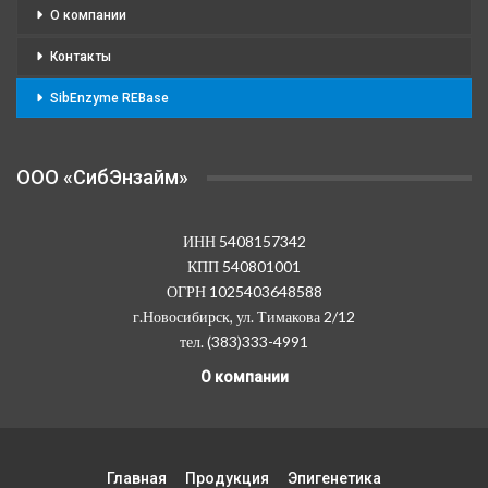
О компании
Контакты
SibEnzyme REBase
OOO «СибЭнзайм»
ИНН 5408157342
КПП 540801001
ОГРН 1025403648588
г.Новосибирск, ул. Тимакова 2/12
тел. (383)333-4991
О компании
Главная
Продукция
Эпигенетика