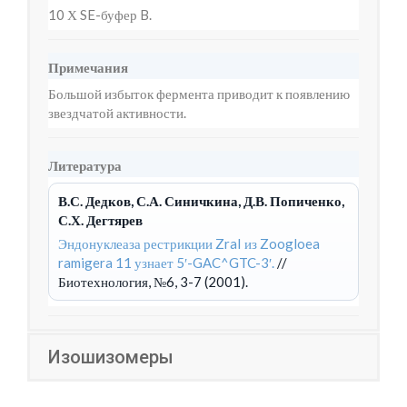
10 Х SE-буфер B.
Примечания
Большой избыток фермента приводит к появлению
звездчатой активности.
Литература
В.С. Дедков, С.А. Синичкина, Д.В. Попиченко,
С.Х. Дегтярев
Эндонуклеаза рестрикции ZraI из Zoogloea
ramigera 11 узнает 5′-GAC^GTC-3′.
//
Биотехнология, №6, 3-7 (2001).
Изошизомеры