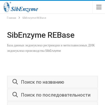
Главная
SibEnzyme REBase
SibEnzyme REBase
База данных эндонуклеаз рестрикции и метилзависимых ДНК
эндонуклеаз производства SibEnzyme
Поиск по названию
Поиск по последовательности