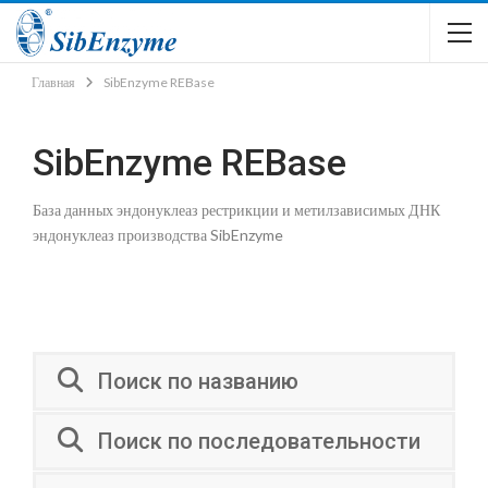
Главная
SibEnzyme REBase
SibEnzyme REBase
База данных эндонуклеаз рестрикции и метилзависимых ДНК
эндонуклеаз производства SibEnzyme
Поиск по названию
Поиск по последовательности