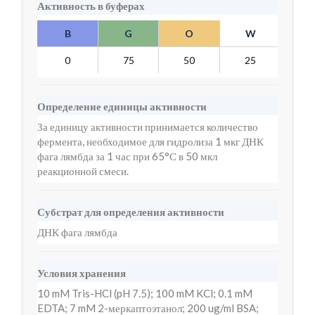
Активность в буферах
B
G
O
W
Y
0
75
50
25
10
Определение единицы активности
За единицу активности принимается количество
фермента, необходимое для гидролиза 1 мкг ДНК
фага лямбда за 1 час при 65°С в 50 мкл
реакционной смеси.
Субстрат для определения активности
ДНК фага лямбда
Условия хранения
10 mM Tris-HCl (pH 7.5); 100 mM KCl; 0.1 mM
EDTA; 7 mM 2-меркаптоэтанол; 200 ug/ml BSA;