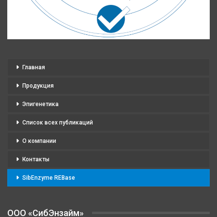
Главная
Продукция
Эпигенетика
Список всех публикаций
О компании
Контакты
SibEnzyme REBase
OOO «СибЭнзайм»