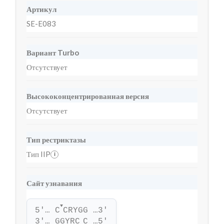
Артикул
SE-E083
Вариант Turbo
Отсутствует
Высококонцентрированная версия
Отсутствует
Тип рестриктазы
Тип IIP
i
Сайт узнавания
▼
5'… C
CRYGG …3'
3'… GGYRC
C …5'