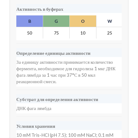
Активность в буферах
B
G
O
W
Y
50
75
10
25
10
Определение единицы активности
За единицу активности принимается количество
фермента, необходимое для гидролиза 1 мкг ДНК
фага лямбда за 1 час при 37°С в 50 мкл
реакционной смеси.
Субстрат для определения активности
ДНК фага лямбда
Условия хранения
10 mM Tris-HCl (pH 7.5); 100 mM NaCl; 0.1 mM