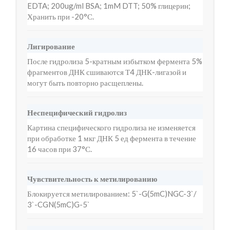
EDTA; 200ug/ml BSA; 1mM DTT; 50% глицерин;
Хранить при -20°С.
Лигирование
После гидролиза 5-кратным избытком фермента 5%
фрагментов ДНК сшиваются Т4 ДНК-лигазой и
могут быть повторно расщеплены.
Неспецифический гидролиз
Картина специфического гидролиза не изменяется
при обработке 1 мкг ДНК 5 ед фермента в течение
16 часов при 37°С.
Чувствительность к метилированию
Блокируется метилированием: 5`-G(5mC)NGC-3`/
3`-CGN(5mC)G-5`