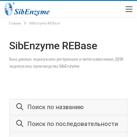
Главная
SibEnzyme REBase
SibEnzyme REBase
База данных эндонуклеаз рестрикции и метилзависимых ДНК
эндонуклеаз производства SibEnzyme
Поиск по названию
Поиск по последовательности