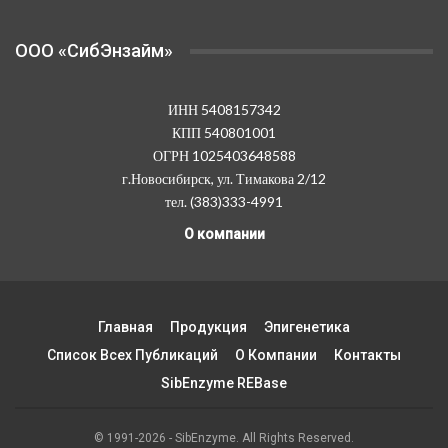
OOO «СибЭнзайм»
ИНН 5408157342
КПП 540801001
ОГРН 1025403648588
г.Новосибирск, ул. Тимакова 2/12
тел. (383)333-4991
О компании
Главная
Продукция
Эпигенетика
Список Всех Публикаций
О Компании
Контакты
SibEnzyme REBase
© 1991-2026 - SibEnzyme. All Rights Reserved.