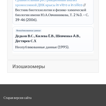
хромосомной ДНК крысы in vitro и in silico
//
Вестник биотехнологии и физико-химической
биологии имени Ю.А.Овчинникова, Т. 2 №3. – С.
39-46 (2006).
Неопубликованные данные
Дедков В.С., Килева E.В., Шевченко A.В.,
Дегтярев С.Х
Неопубликованные данные (1995).
Изошизомеры
Старая версия сайта