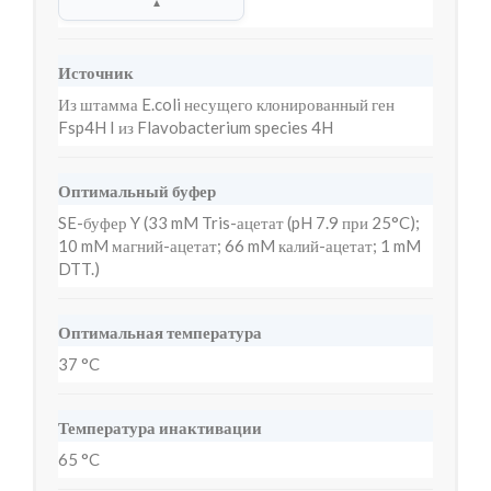
▲
Источник
Из штамма E.coli несущего клонированный ген
Fsp4H I из Flavobacterium species 4H
Оптимальный буфер
SE-буфер Y (33 mM Tris-ацетат (pH 7.9 при 25°C);
10 mM магний-ацетат; 66 mM калий-ацетат; 1 mM
DTT.)
Оптимальная температура
37 °C
Температура инактивации
65 °C