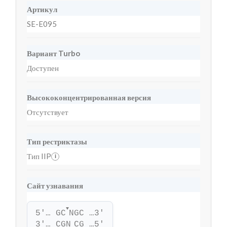
Артикул
SE-E095
Вариант Turbo
Доступен
Высококонцентрированная версия
Отсутствует
Тип рестриктазы
Тип IIP
i
Сайт узнавания
▼
5'… GC
NGC …3'
3'… CGN
CG …5'