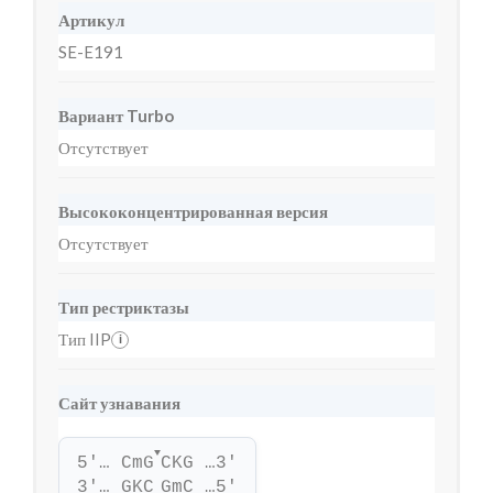
Артикул
SE-E191
Вариант Turbo
Отсутствует
Высококонцентрированная версия
Отсутствует
Тип рестриктазы
Тип IIP
i
Сайт узнавания
▼
5'… CmG
CKG …3'
3'… GKC
GmC …5'