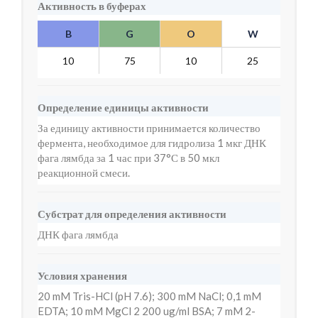
Активность в буферах
B
G
O
W
Y
10
75
10
25
10
Определение единицы активности
За единицу активности принимается количество
фермента, необходимое для гидролиза 1 мкг ДНК
фага лямбда за 1 час при 37°С в 50 мкл
реакционной смеси.
Субстрат для определения активности
ДНК фага лямбда
Условия хранения
20 mM Tris-HCl (pH 7.6); 300 mM NaCl; 0,1 mM
EDTA; 10 mM MgCl 2 200 ug/ml BSA; 7 mM 2-