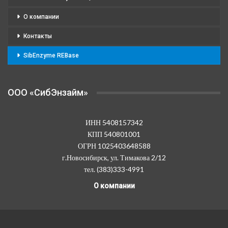
О компании
Контакты
SibEnzyme REBase
OOO «СибЭнзайм»
ИНН 5408157342
КПП 540801001
ОГРН 1025403648588
г.Новосибирск, ул. Тимакова 2/12
тел. (383)333-4991
О компании