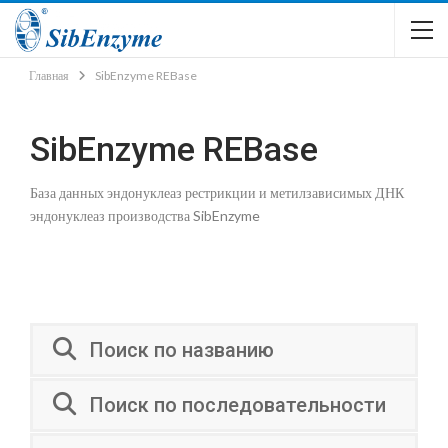
Главная
SibEnzyme REBase
SibEnzyme REBase
База данных эндонуклеаз рестрикции и метилзависимых ДНК
эндонуклеаз производства SibEnzyme
Поиск по названию
Поиск по последовательности