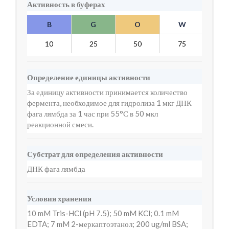
Активность в буферах
B
G
O
W
Y
10
25
50
75
10
Определение единицы активности
За единицу активности принимается количество
фермента, необходимое для гидролиза 1 мкг ДНК
фага лямбда за 1 час при 55°С в 50 мкл
реакционной смеси.
Субстрат для определения активности
ДНК фага лямбда
Условия хранения
10 mM Tris-HCl (pH 7.5); 50 mM KCl; 0.1 mM
EDTA; 7 mM 2-меркаптоэтанол; 200 ug/ml BSA;