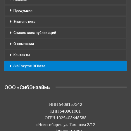
Продукция
Эпигенетика
Список всех публикаций
О компании
Контакты
SibEnzyme REBase
OOO «СибЭнзайм»
ИНН 5408157342
КПП 540801001
ОГРН 1025403648588
г.Новосибирск, ул. Тимакова 2/12