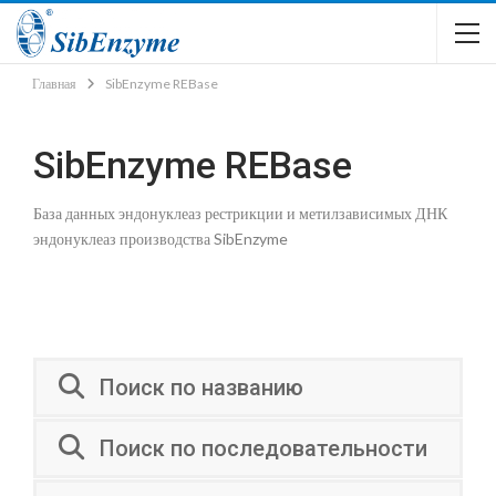
Главная
SibEnzyme REBase
SibEnzyme REBase
База данных эндонуклеаз рестрикции и метилзависимых ДНК
эндонуклеаз производства SibEnzyme
Поиск по названию
Поиск по последовательности