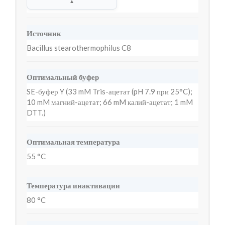
▲
Источник
Bacillus stearothermophilus C8
Оптимальный буфер
SE-буфер Y (33 mM Tris-ацетат (pH 7.9 при 25°C);
10 mM магний-ацетат; 66 mM калий-ацетат; 1 mM
DTT.)
Оптимальная температура
55 °C
Температура инактивации
80 °C