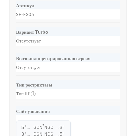
Артикул
SE-E305
Вариант Turbo
Отсутствует
Высококонцентрированная версия
Отсутствует
Тип рестриктазы
Тип IIP
i
Сайт узнавания
▼
5'… GCN
NGC …3'
3'… CGN
NCG …5'