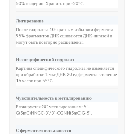
50% глицерин; Хранить при -20°С.
Лигирование
После гидролиза 10-кратным избытком фермента
95% фрагментов ДНК сшиваются ДНК-лигазой и
могут быть повторно расщеплены.
Неспецифический гидролиз
Картина специфического гидролиза не изменяется
при обработке 1 мкг ДНК 20 ед фермента в течение
16 часов при 55°С.
Чувствительность к метилированию
Блокируется GC метилированием: 5`-
G(5mC)NNGC-3`/3`-CGNN(5mC)G-5`.
С ферментом поставляется