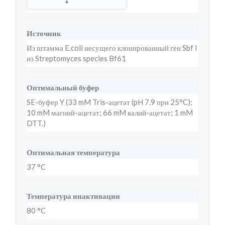
▲
Источник
Из штамма E.coli несущего клонированный ген Sbf I
из Streptomyces species Bf61
Оптимальный буфер
SE-буфер Y (33 mM Tris-ацетат (pH 7.9 при 25°C);
10 mM магний-ацетат; 66 mM калий-ацетат; 1 mM
DTT.)
Оптимальная температура
37 °C
Температура инактивации
80 °C