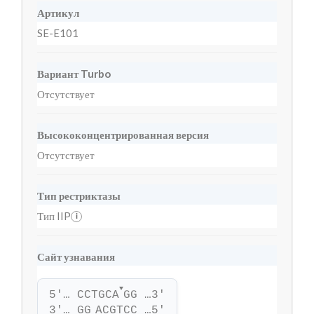
Артикул
SE-E101
Вариант Turbo
Отсутствует
Высококонцентрированная версия
Отсутствует
Тип рестриктазы
Тип IIP
i
Сайт узнавания
▼
5'… CCTGCA
GG …3'
3'… GG
ACGTCC …5'