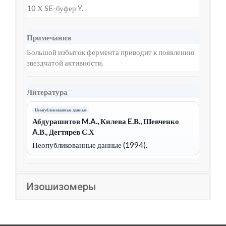
10 Х SE-буфер Y.
Примечания
Большой избыток фермента приводит к появлению
звездчатой активности.
Литература
Неопубликованные данные
Абдурашитов M.A., Килева E.В., Шевченко
A.В., Дегтярев С.Х
Неопубликованные данные (1994).
Изошизомеры