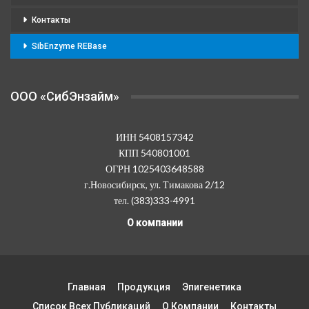
Контакты
SibEnzyme REBase
OOO «СибЭнзайм»
ИНН 5408157342
КПП 540801001
ОГРН 1025403648588
г.Новосибирск, ул. Тимакова 2/12
тел. (383)333-4991
О компании
Главная
Продукция
Эпигенетика
Список Всех Публикаций
О Компании
Контакты