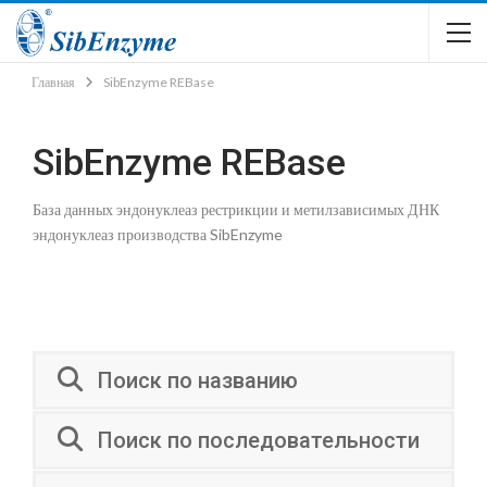
Главная
SibEnzyme REBase
SibEnzyme REBase
База данных эндонуклеаз рестрикции и метилзависимых ДНК
эндонуклеаз производства SibEnzyme
Поиск по названию
Поиск по последовательности