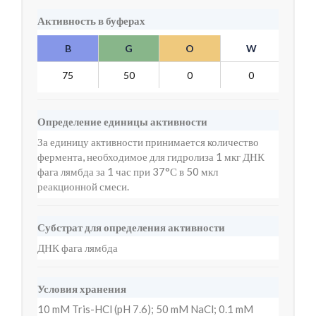
Активность в буферах
B
G
O
W
Y
75
50
0
0
10
Определение единицы активности
За единицу активности принимается количество
фермента, необходимое для гидролиза 1 мкг ДНК
фага лямбда за 1 час при 37°С в 50 мкл
реакционной смеси.
Субстрат для определения активности
ДНК фага лямбда
Условия хранения
10 mM Tris-HCl (pH 7.6); 50 mM NaCl; 0.1 mM