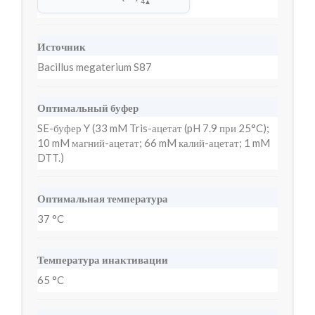
4
▲
Источник
Bacillus megaterium S87
Оптимальный буфер
SE-буфер Y (33 mM Tris-ацетат (pH 7.9 при 25°C);
10 mM магний-ацетат; 66 mM калий-ацетат; 1 mM
DTT.)
Оптимальная температура
37 °C
Температура инактивации
65 °C