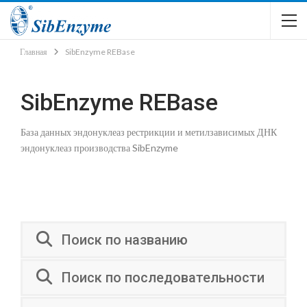
Главная
SibEnzyme REBase
SibEnzyme REBase
База данных эндонуклеаз рестрикции и метилзависимых ДНК
эндонуклеаз производства SibEnzyme
Поиск по названию
Поиск по последовательности