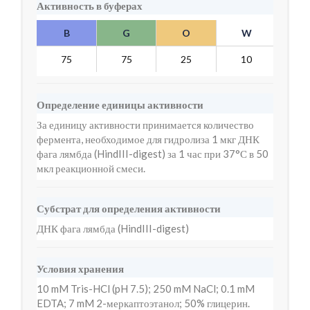
Активность в буферах
B
G
O
W
Y
75
75
25
10
10
Определение единицы активности
За единицу активности принимается количество
фермента, необходимое для гидролиза 1 мкг ДНК
фага лямбда (HindIII-digest) за 1 час при 37°С в 50
мкл реакционной смеси.
Субстрат для определения активности
ДНК фага лямбда (HindIII-digest)
Условия хранения
10 mM Tris-HCl (pH 7.5); 250 mM NaCl; 0.1 mM
EDTA; 7 mM 2-меркаптоэтанол; 50% глицерин.