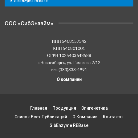
SibEnzyme REBase
OOO «СибЭнзайм»
ИНН 5408157342
КПП 540801001
ОГРН 1025403648588
г.Новосибирск, ул. Тимакова 2/12
тел. (383)333-4991
О компании
Главная
Продукция
Эпигенетика
Список Всех Публикаций
О Компании
Контакты
SibEnzyme REBase