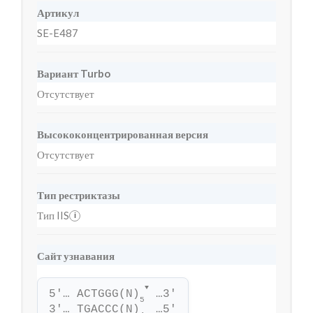
Артикул
SE-E487
Вариант Turbo
Отсутствует
Высококонцентрированная версия
Отсутствует
Тип рестриктазы
Тип IIS
i
Сайт узнавания
▼
5'… ACTGGG(N)
 …3'
5
3'… TGACCC(N)
 …5'