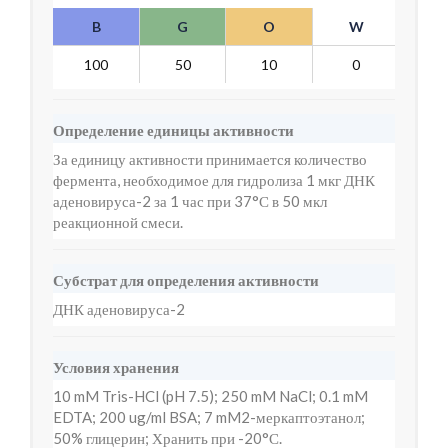
B
G
O
W
Y
100
50
10
0
1
Определение единицы активности
За единицу активности принимается количество
фермента, необходимое для гидролиза 1 мкг ДНК
аденовируса-2 за 1 час при 37°С в 50 мкл
реакционной смеси.
Субстрат для определения активности
ДНК аденовируса-2
Условия хранения
10 mM Tris-HCl (pH 7.5); 250 mM NaCl; 0.1 mM
EDTA; 200 ug/ml BSA; 7 mM2-меркаптоэтанол;
50% глицерин; Хранить при -20°С.