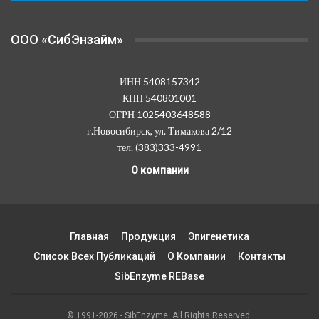
OOO «СибЭнзайм»
ИНН 5408157342
КПП 540801001
ОГРН 1025403648588
г.Новосибирск, ул. Тимакова 2/12
тел. (383)333-4991
О компании
Главная
Продукция
Эпигенетика
Список Всех Публикаций
О Компании
Контакты
SibEnzyme REBase
© 1991-2026 - SibEnzyme. All Rights Reserved.