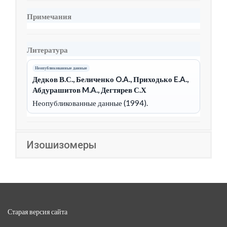
Примечания
Литература
Неопубликованные данные
Дедков В.С., Беличенко O.A., Приходько E.A.,
Абдурашитов M.A., Дегтярев С.Х
Неопубликованные данные (1994).
Изошизомеры
Старая версия сайта