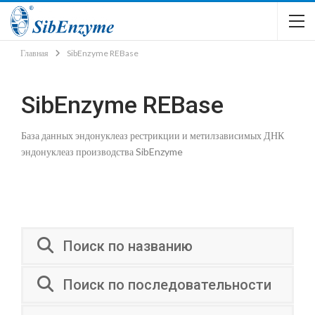
Главная
SibEnzyme REBase
SibEnzyme REBase
База данных эндонуклеаз рестрикции и метилзависимых ДНК
эндонуклеаз производства SibEnzyme
Поиск по названию
Поиск по последовательности