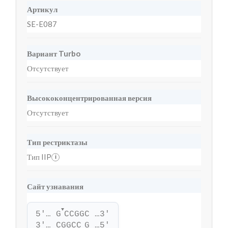
Артикул
SE-E087
Вариант Turbo
Отсутствует
Высококонцентрированная версия
Отсутствует
Тип рестриктазы
Тип IIP
i
Сайт узнавания
▼
5'… G
CCGGC …3'
3'… CGGCC
G …5'