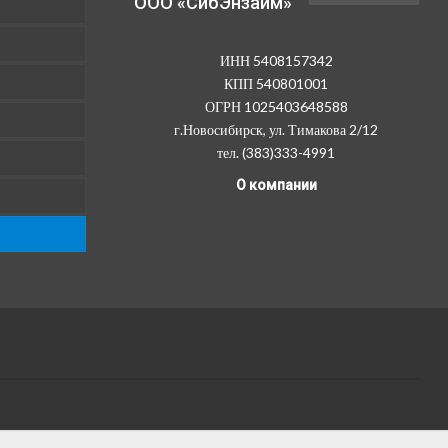
OOO «СибЭнзайм»
ИНН 5408157342
КПП 540801001
ОГРН 1025403648588
г.Новосибирск, ул. Тимакова 2/12
тел. (383)333-4991
О компании