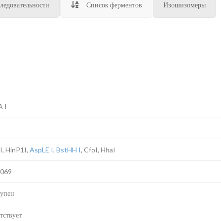
ледовательности
Список ферментов
Изошизомеры
 I
I
I, HinP1I,
AspLE I
,
BstHH I
, CfoI, HhaI
E069
упен
тствует