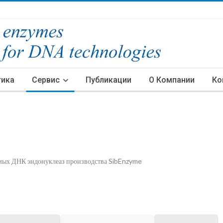
тика
Сервис
Публикации
О Компании
Ко
имых ДНК эндонуклеаз производства SibEnzyme