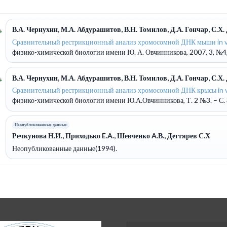
В.А. Чернухин, М.А. Абдурашитов, В.Н. Томилов, Д.А. Гончар, С.Х.
Сравнительный рестрикционный анализ хромосомной ДНК мыши in vitr
физико-химической биологии имени Ю. А. Овчинникова, 2007, 3, №4, 
В.А. Чернухин, М.А. Абдурашитов, В.Н. Томилов, Д.А. Гончар, С.Х.
Сравнительный рестрикционный анализ хромосомной ДНК крысы in vitr
физико-химической биологии имени Ю.А.Овчинникова, Т. 2 №3. – С. 
Неопубликованные данные
Речкунова Н.И., Приходько E.A., Шевченко A.В., Дегтярев С.Х
Неопубликованные данные(1994).