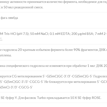
диницу активности принимается количество фермента, необходимое для гид
 в 50 мкл реакционной смеси.
фага лямбда
M Tris-HCl (pH 7.5); 50 mM NaCl; 0.1 mM EDTA; 200 μg/ml BSA; 7 mM 2
С.
е гидролиза 20-кратным избытком фермента более 90% фрагментов ДНК 
еплены.
ина специфического гидролиза не изменяется при обработке 1 мкг ДНК 20 
ируется CG метилированием 5`-G(5mC)GC-3`/3`-CG(5mC)G-5` Гидролиз
 5`-G(5mC)GC-3`/3`-CGCG-5` Не блокируется при метилировании 5`-GC
(5mC)-3`/3`-CGCG-5`
 SE-буфер Y. Для фасовок Turbo прикладывается 10 X SE-буфер ROSE.