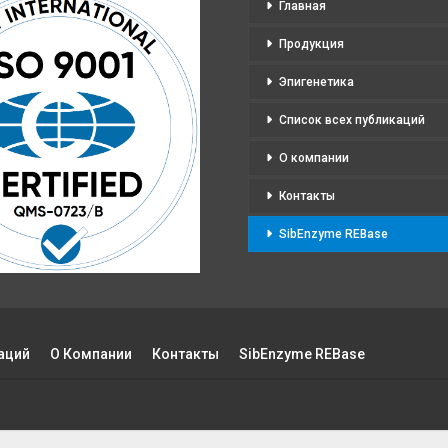
Главная
Продукция
Эпигенетика
Список всех публикаций
О компании
Контакты
SibEnzyme REBase
аций
О Компании
Контакты
SibEnzyme REBase