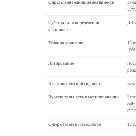
Определение единицы активности
За е
37°С
Субстрат для определения
ДНК 
активности
Условия хранения
10 m
-20°
Лигирование
Посл
расщ
Неспецифический гидролиз
Карт
Чувствительность к метилированию
Блок
сайт
GCG
С ферментом поставляется
10 Х