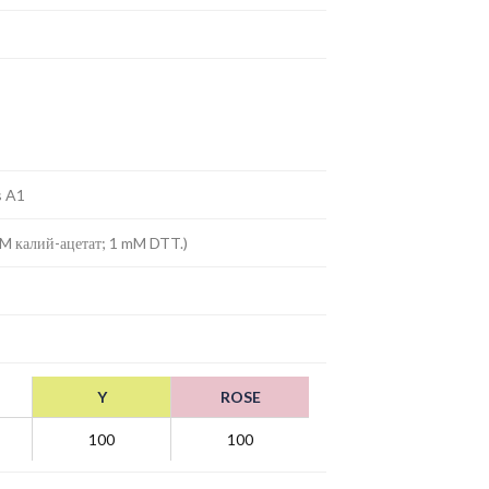
s A1
mM калий-ацетат; 1 mM DTT.)
Y
ROSE
100
100