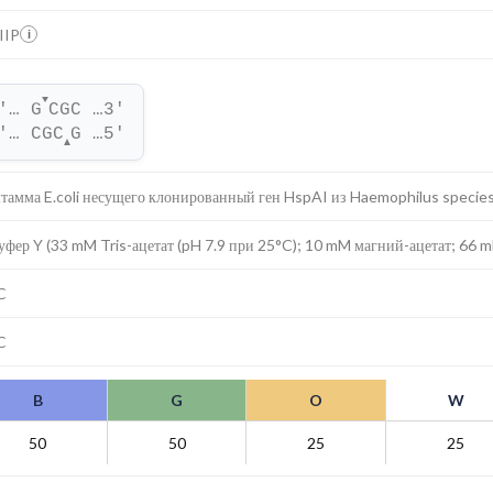
IIP
i
▼
'… G
CGC …3'
'… CGC
G …5'
▲
тамма E.coli несущего клонированный ген HspAI из Haemophilus specie
уфер Y (33 mM Tris-ацетат (pH 7.9 при 25°C); 10 mM магний-ацетат; 66 
C
C
B
G
O
W
50
50
25
25