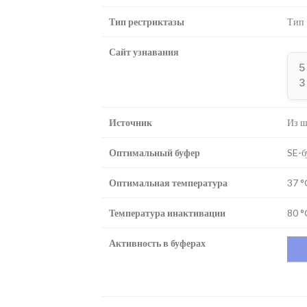
Тип рестриктазы
Тип 
Сайт узнавания
5
3
Источник
Из ш
Оптимальный буфер
SE-б
Оптимальная температура
37 °
Температура инактивации
80 °
Активность в буферах