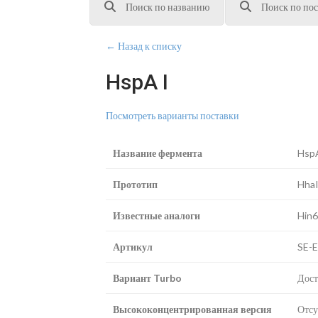
Поиск по названию
Поиск по пос
← Назад к списку
HspA I
Посмотреть варианты поставки
Название фермента
HspA
Прототип
Hha
Известные аналоги
Hin6
Артикул
SE-
Вариант Turbo
Дост
Высококонцентрированная версия
Отсу