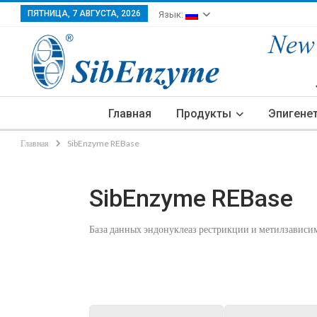
ПЯТНИЦА, 7 АВГУСТА, 2026
Язык:
Главная
Продукты
Эпигене
Главная
SibEnzyme REBase
SibEnzyme REBase
База данных эндонуклеаз рестрикции и метилзавис