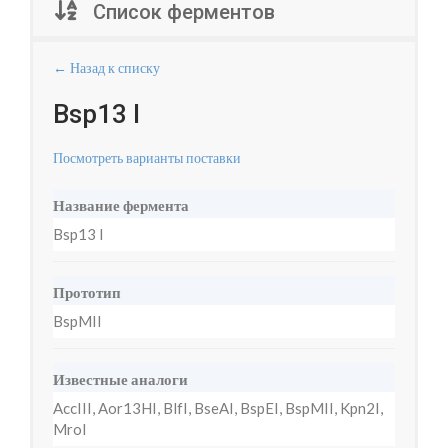
Список ферментов
← Назад к списку
Bsp13 I
Посмотреть варианты поставки
Название фермента
Bsp13 I
Прототип
BspMII
Известные аналоги
AccIII, Aor13HI, BlfI, BseAI, BspEI, BspMII, Kpn2I,
MroI