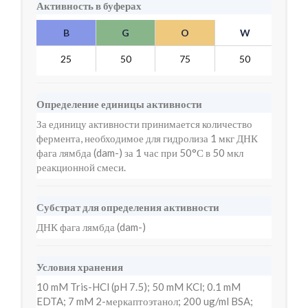
Активность в буферах
B
G
O
W
Y
25
50
75
50
0
Определение единицы активности
За единицу активности принимается количество
фермента, необходимое для гидролиза 1 мкг ДНК
фага лямбда (dam-) за 1 час при 50°С в 50 мкл
реакционной смеси.
Субстрат для определения активности
ДНК фага лямбда (dam-)
Условия хранения
10 mM Tris-HCl (pH 7.5); 50 mM KCl; 0.1 mM
EDTA; 7 mM 2-меркаптоэтанол; 200 ug/ml BSA;