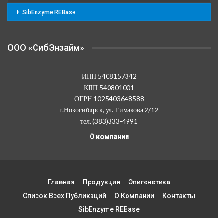
SibEnzyme REBase
OOO «СибЭнзайм»
ИНН 5408157342
КПП 540801001
ОГРН 1025403648588
г.Новосибирск, ул. Тимакова 2/12
тел. (383)333-4991
О компании
Главная
Продукция
Эпигенетика
Список Всех Публикаций
О Компании
Контакты
SibEnzyme REBase