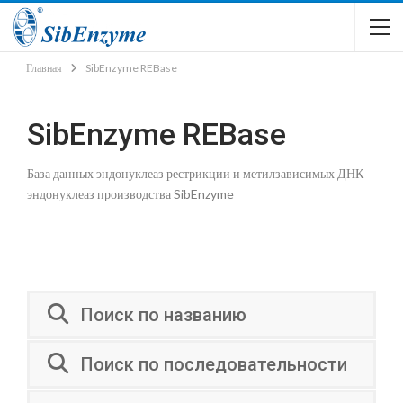
Главная
SibEnzyme REBase
SibEnzyme REBase
База данных эндонуклеаз рестрикции и метилзависимых ДНК
эндонуклеаз производства SibEnzyme
Поиск по названию
Поиск по последовательности