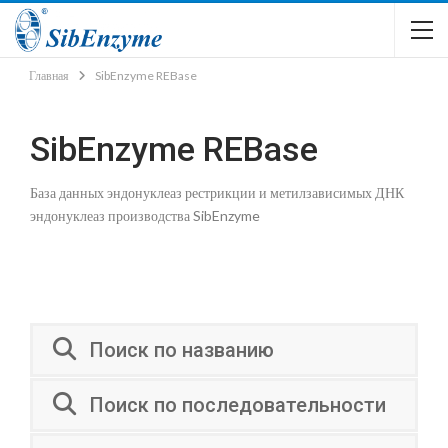
Главная
SibEnzyme REBase
SibEnzyme REBase
База данных эндонуклеаз рестрикции и метилзависимых ДНК
эндонуклеаз производства SibEnzyme
Поиск по названию
Поиск по последовательности