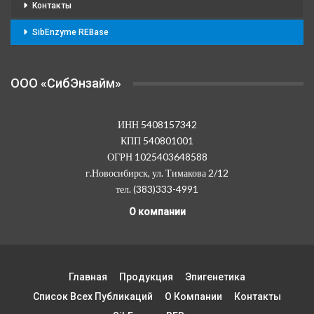
Контакты
SibEnzyme REBase
OOO «СибЭнзайм»
ИНН 5408157342
КПП 540801001
ОГРН 1025403648588
г.Новосибирск, ул. Тимакова 2/12
тел. (383)333-4991
О компании
Главная
Продукция
Эпигенетика
Список Всех Публикаций
О Компании
Контакты