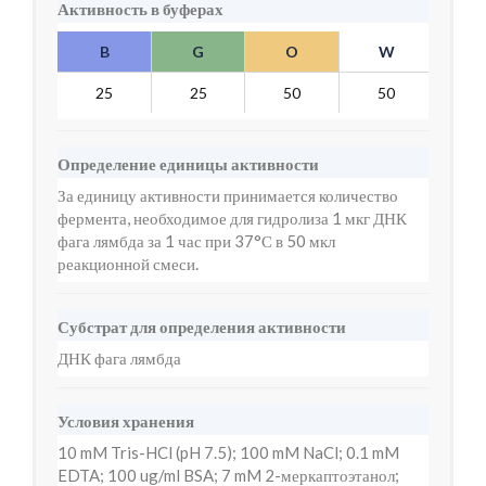
Активность в буферах
B
G
O
W
Y
25
25
50
50
10
Определение единицы активности
За единицу активности принимается количество
фермента, необходимое для гидролиза 1 мкг ДНК
фага лямбда за 1 час при 37°С в 50 мкл
реакционной смеси.
Субстрат для определения активности
ДНК фага лямбда
Условия хранения
10 mM Tris-HCl (pH 7.5); 100 mM NaCl; 0.1 mM
EDTA; 100 ug/ml BSA; 7 mM 2-меркаптоэтанол;