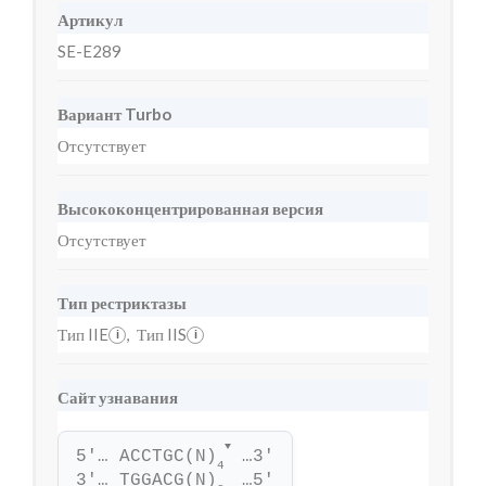
Артикул
SE-E289
Вариант Turbo
Отсутствует
Высококонцентрированная версия
Отсутствует
Тип рестриктазы
Тип IIE
,
Тип IIS
i
i
Сайт узнавания
▼
5'… ACCTGC(N)
 …3'
4
3'… TGGACG(N)
 …5'