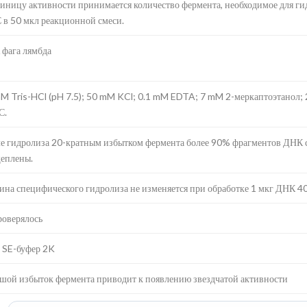
диницу активности принимается количество фермента, необходимое для гид
 в 50 мкл реакционной смеси.
фага лямбда
M Tris-HCl (pH 7.5); 50 mM KCl; 0.1 mM EDTA; 7 mM 2-меркаптоэтанол;
С.
е гидролиза 20-кратным избытком фермента более 90% фрагментов ДНК 
еплены.
ина специфического гидролиза не изменяется при обработке 1 мкг ДНК 40 
роверялось
 SE-буфер 2K
шой избыток фермента приводит к появлению звездчатой активности