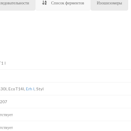
ледовательности
Список ферментов
Изошизомеры
1 I
30I, EcoT14I,
Erh I
, StyI
E207
тствует
тствует