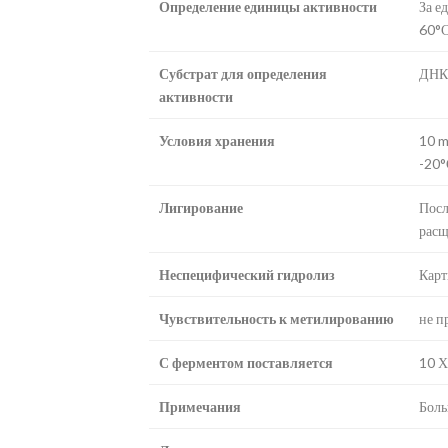
Определение единицы активности
За е
60°С
Субстрат для определения
ДНК 
активности
Условия хранения
10 m
-20°
Лигирование
Посл
расщ
Неспецифический гидролиз
Карт
Чувствительность к метилированию
не п
С ферментом поставляется
10 Х
Примечания
Боль