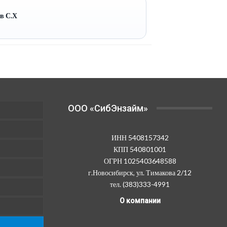
ев С.Х
OOO «СибЭнзайм»
ИНН 5408157342
КПП 540801001
ОГРН 1025403648588
г.Новосибирск, ул. Тимакова 2/12
тел. (383)333-4991
О компании