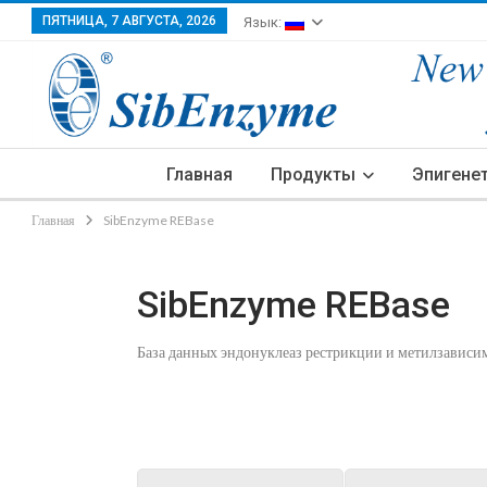
ПЯТНИЦА, 7 АВГУСТА, 2026
Язык:
Главная
Продукты
Эпигене
Главная
SibEnzyme REBase
SibEnzyme REBase
База данных эндонуклеаз рестрикции и метилзавис