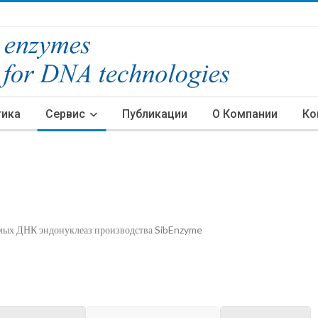
тика
Сервис
Публикации
О Компании
Ко
имых ДНК эндонуклеаз производства SibEnzyme