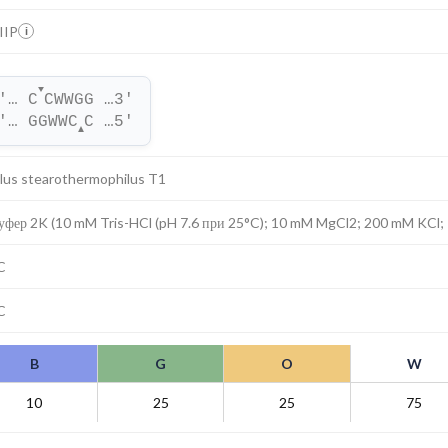
IIP
i
▼
'… C
CWWGG …3'
'… GGWWC
C …5'
▲
llus stearothermophilus T1
уфер 2K (10 mM Tris-HCl (pH 7.6 при 25°C); 10 mM MgCl2; 200 mM KCl;
C
C
B
G
O
W
10
25
25
75