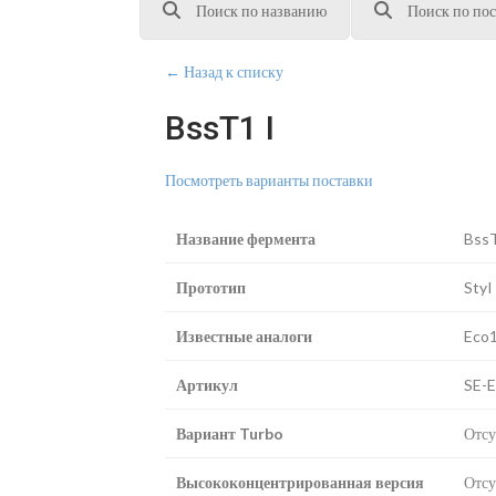
Поиск по названию
Поиск по пос
← Назад к списку
BssT1 I
Посмотреть варианты поставки
Название фермента
BssT
Прототип
StyI
Известные аналоги
Eco1
Артикул
SE-
Вариант Turbo
Отсу
Высококонцентрированная версия
Отсу