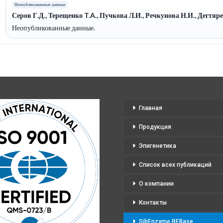
Неопубликованные данные
Серов Г.Д., Терещенко T.A., Пучкова Л.И., Речкунова Н.И., Дегтяр
Неопубликованные данные.
Главная
Продукция
Эпигенетика
Список всех публикаций
О компании
Контакты
SibEnzyme REBase