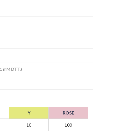
 1 mM DTT.)
Y
ROSE
10
100