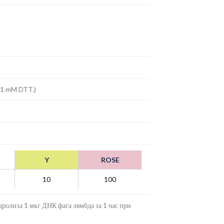
 1 mM DTT.)
Y
ROSE
10
100
ролиза 1 мкг ДНК фага лямбда за 1 час при