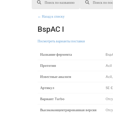
Поиск по названию
Поиск по пос
← Назад к списку
BspAC I
Посмотреть варианты поставки
Название фермента
Bsp
Прототип
AciI
Известные аналоги
AciI,
Артикул
SE-
Вариант Turbo
Отсу
Высококонцентрированная версия
Отсу