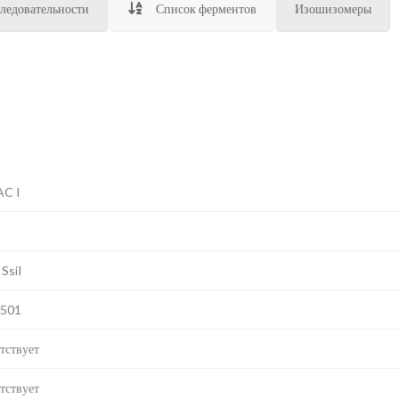
ледовательности
Список ферментов
Изошизомеры
AC I
 SsiI
E501
тствует
тствует