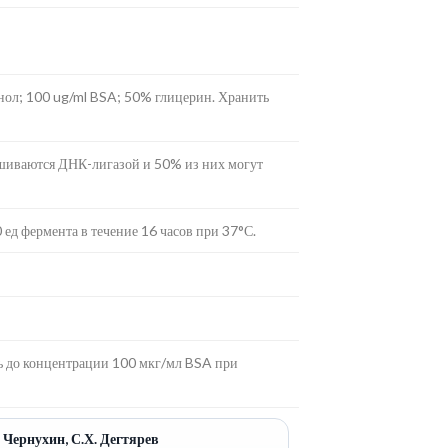
нол; 100 ug/ml BSA; 50% глицерин. Хранить
шиваются ДНК-лигазой и 50% из них могут
ед фермента в течение 16 часов при 37°С.
ь до концентрации 100 мкг/мл BSA при
. Чернухин, С.Х. Дегтярев