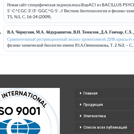
Новая сайт-специфическая эндонуклеаза BspACI из BACILLUS PSY
5`-C^CGC-3`/3`-GGC^G-5`.
// Вестник биотехнологии и физико-хи
Т5, №1, С. 16-24 (2009).
В.А. Чернухин, М.А. Абдурашитов, В.Н. Томилов, Д.А. Гончар, С.Х.
Сравнительный рестрикционный анализ хромосомной ДНК крысы in vitr
физико-химической биологии имени Ю.А.Овчинникова, Т. 2 №3. – С. 
Главная
Продукция
Эпигенетика
Список всех публикаций