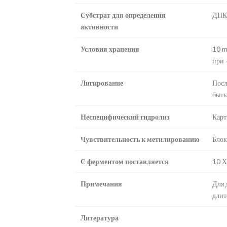
Субстрат для определения
ДНК 
активности
Условия хранения
10 m
при 
Лигирование
Посл
быть
Неспецифический гидролиз
Карт
Чувствительность к метилированию
Блок
С ферментом поставляется
10 Х
Примечания
Для 
длит
Литература