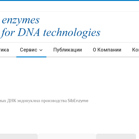
тика
Сервис
Публикации
О Компании
Ко
имых ДНК эндонуклеаз производства SibEnzyme