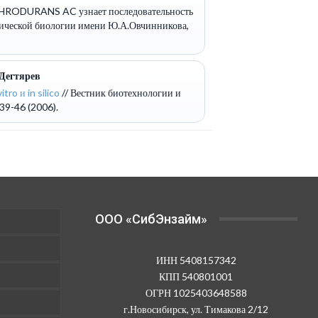
CHRODURANS AC узнает последовательность
мической биологии имени Ю.А.Овчинникова,
 Дегтярев
o и in silico
// Вестник биотехнологии и
39-46 (2006).
OOO «СибЭнзайм»
ИНН 5408157342
КПП 540801001
ОГРН 1025403648588
г.Новосибирск, ул. Тимакова 2/12