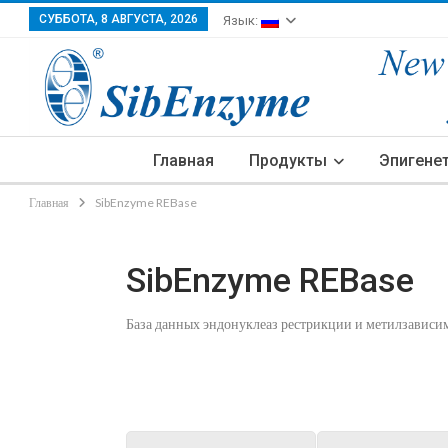
СУББОТА, 8 АВГУСТА, 2026
Язык:
Главная
Продукты
Эпигене
Главная
SibEnzyme REBase
SibEnzyme REBase
База данных эндонуклеаз рестрикции и метилзавис