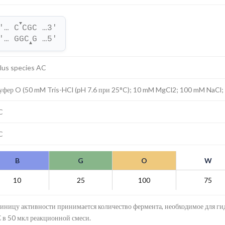
▼
'… C
CGC …3'
'… GGC
G …5'
▲
llus species AC
уфер O (50 mM Tris-HCl (pH 7.6 при 25°C); 10 mM MgCl2; 100 mM NaCl;
C
C
B
G
O
W
10
25
100
75
диницу активности принимается количество фермента, необходимое для гид
 в 50 мкл реакционной смеси.