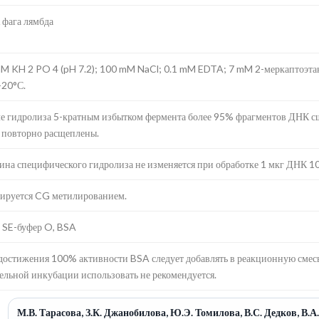
фага лямбда
M KH 2 PO 4 (pH 7.2); 100 mM NaCl; 0.1 mM EDTA; 7 mM 2-меркаптоэта
-20°С.
е гидролиза 5-кратным избытком фермента более 95% фрагментов ДНК с
 повторно расщеплены.
ина специфического гидролиза не изменяется при обработке 1 мкг ДНК 10 
ируется CG метилированием.
 SE-буфер O, BSA
достижения 100% активности BSA следует добавлять в реакционную смес
ельной инкубации использовать не рекомендуется.
М.В. Тарасова, З.К. Джанобилова, Ю.Э. Томилова, В.С. Дедков, В.А