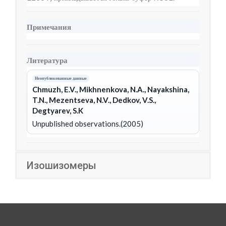
Примечания
Литература
Неопубликованные данные
Chmuzh, E.V., Mikhnenkova, N.A., Nayakshina,
T.N., Mezentseva, N.V., Dedkov, V.S.,
Degtyarev, S.K
Unpublished observations.(2005)
Изошизомеры