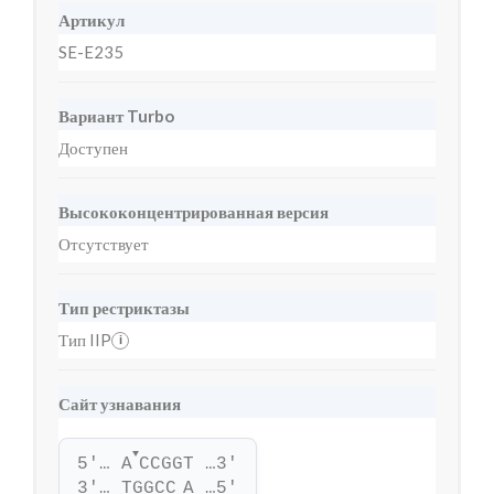
Артикул
SE-E235
Вариант Turbo
Доступен
Высококонцентрированная версия
Отсутствует
Тип рестриктазы
Тип IIP
i
Сайт узнавания
▼
5'… A
CCGGT …3'
3'… TGGCC
A …5'