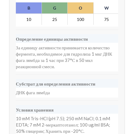
B
G
O
W
Y
10
25
100
75
1
Определение единицы активности
За единицу активности принимается количество
фермента, необходимое для гидролиза 1 мкг ДНК
фага лямбда за 1 час при 37°С в 50 мкл
реакционной смеси.
Субстрат для определения активности
ДНК фага лямбда
Условия хранения
10 mM Tris-HCl (pH 7.5); 250 mM NaCl; 0.1 mM
EDTA; 7 mM 2-меркаптоэтанол; 100 ug/ml BSA;
50% глицерин; Хранить при -20°С.