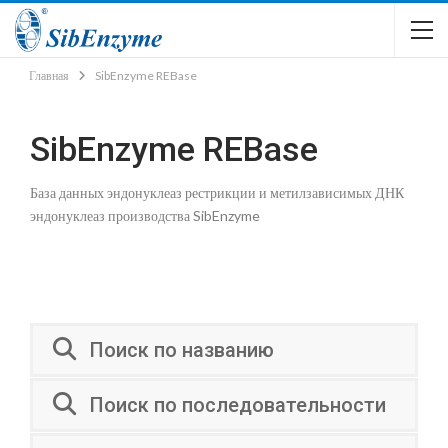
Главная
SibEnzyme REBase
SibEnzyme REBase
База данных эндонуклеаз рестрикции и метилзависимых ДНК
эндонуклеаз производства SibEnzyme
Поиск по названию
Поиск по последовательности