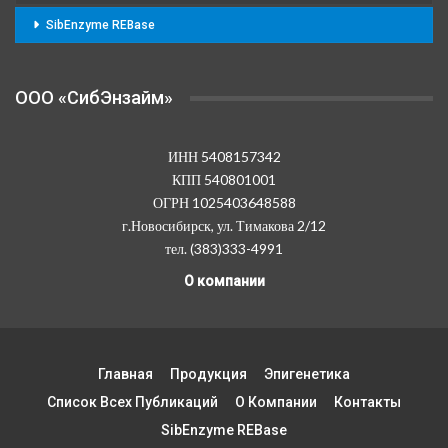
SibEnzyme REBase
OOO «СибЭнзайм»
ИНН 5408157342
КПП 540801001
ОГРН 1025403648588
г.Новосибирск, ул. Тимакова 2/12
тел. (383)333-4991
О компании
Главная
Продукция
Эпигенетика
Список Всех Публикаций
О Компании
Контакты
SibEnzyme REBase