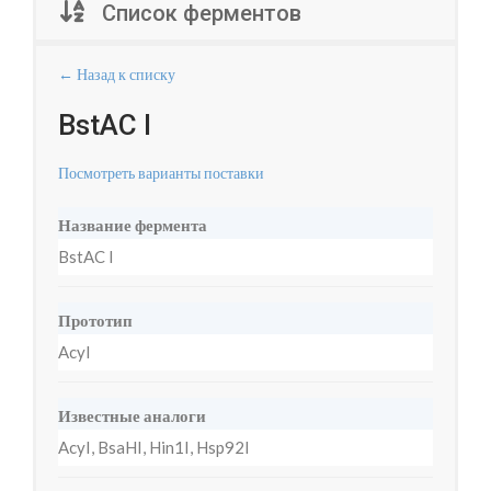
Список ферментов
← Назад к списку
BstAC I
Посмотреть варианты поставки
Название фермента
BstAC I
Прототип
AcyI
Известные аналоги
AcyI, BsaHI, Hin1I, Hsp92I