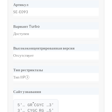
Артикул
SE-E093
Вариант Turbo
Доступен
Высококонцентрированная версия
Отсутствует
Тип рестриктазы
Тип IIP
i
Сайт узнавания
▼
5'… GR
CGYC …3'
3'… CYGC
RG …5'