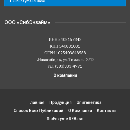
SibEnzyme REBase
OOO «СибЭнзайм»
ИНН 5408157342
КПП 540801001
ОГРН 1025403648588
г.Новосибирск, ул. Тимакова 2/12
тел. (383)333-4991
О компании
Главная
Продукция
Эпигенетика
Список Всех Публикаций
О Компании
Контакты
SibEnzyme REBase