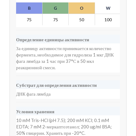
B
G
O
W
Y
75
75
50
100
7
Определение единицы активности
За единицу активности принимается количество
фермента, необходимое для гидролиза 1 мкг ДНК
фага лямбда за 1 час при 37°С в 50 мкл
реакционной смеси.
Субстрат для определения активности
ДНК фага лямбда
Условия хранения
10 mM Tris-HCl (pH 7.5); 200 mM KCl; 0.1 mM
EDTA; 7 mM 2-меркаптоэтанол; 200 ug/ml BSA;
50% глицерин. Хранить при -20°C.