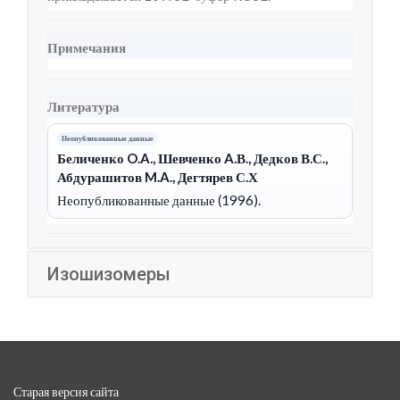
Примечания
Литература
Неопубликованные данные
Беличенко O.A., Шевченко A.В., Дедков В.С.,
Абдурашитов M.A., Дегтярев С.Х
Неопубликованные данные (1996).
Изошизомеры
Старая версия сайта