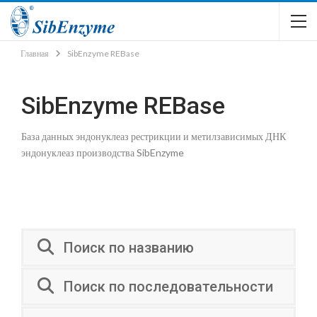
Главная
SibEnzyme REBase
SibEnzyme REBase
База данных эндонуклеаз рестрикции и метилзависимых ДНК
эндонуклеаз производства SibEnzyme
Поиск по названию
Поиск по последовательности