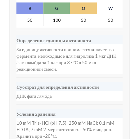
B
G
O
W
Y
50
100
50
50
7
Определение единицы активности
За единицу активности принимается количество
фермента, необходимое для гидролиза 1 мкг ДНК
фага лямбда за 1 час при 37°С в 50 мкл
реакционной смеси.
Субстрат для определения активности
ДНК фага лямбда
Условия хранения
10 mM Tris-HCl (pH 7.5); 250 mM NaCl; 0.1 mM
EDTA; 7 mM 2-меркаптоэтанол; 50% глицерин.
Хранить при -20°С.