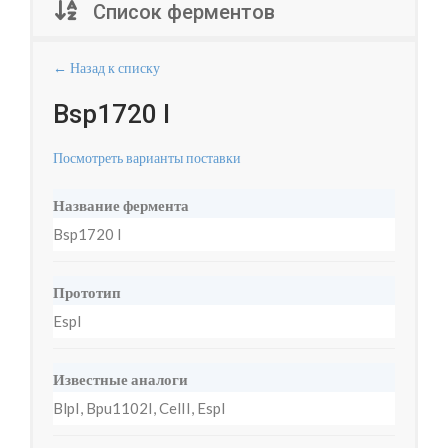
Список ферментов
← Назад к списку
Bsp1720 I
Посмотреть варианты поставки
Название фермента
Bsp1720 I
Прототип
EspI
Известные аналоги
BlpI, Bpu1102I, CelII, EspI