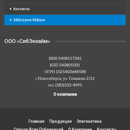
Контакты
SibEnzyme REBase
OOO «СибЭнзайм»
ИНН 5408157342
КПП 540801001
ОГРН 1025403648588
г.Новосибирск, ул. Тимакова 2/12
тел. (383)333-4991
О компании
Главная
Продукция
Эпигенетика
Список Всех Публикаций
О Компании
Контакты