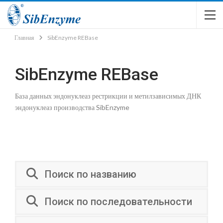
Главная
SibEnzyme REBase
SibEnzyme REBase
База данных эндонуклеаз рестрикции и метилзависимых ДНК
эндонуклеаз производства SibEnzyme
Поиск по названию
Поиск по последовательности