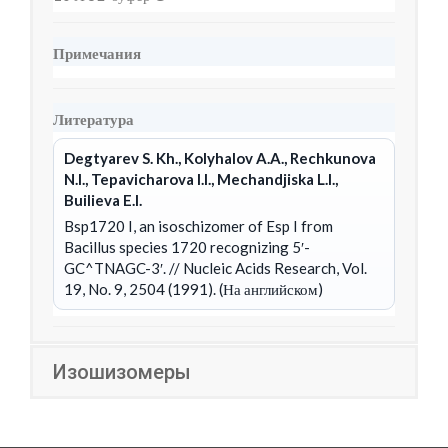
Примечания
Литература
Degtyarev S. Kh., Kolyhalov A.A., Rechkunova
N.I., Tepavicharova I.I., Mechandjiska L.I.,
Builieva E.I.
Bsp1720 I, an isoschizomer of Esp I from
Bacillus species 1720 recognizing 5′-
GC^TNAGC-3′.
// Nucleic Acids Research, Vol.
19, No. 9, 2504 (1991). (На английском)
Изошизомеры