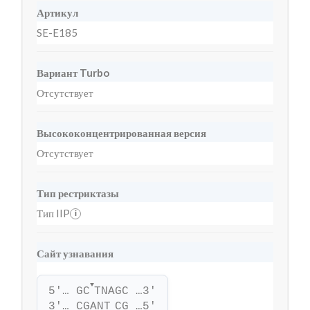
Артикул
SE-E185
Вариант Turbo
Отсутствует
Высококонцентрированная версия
Отсутствует
Тип рестриктазы
Тип IIP
i
Сайт узнавания
▼
5'… GC
TNAGC …3'
3'… CGANT
CG …5'