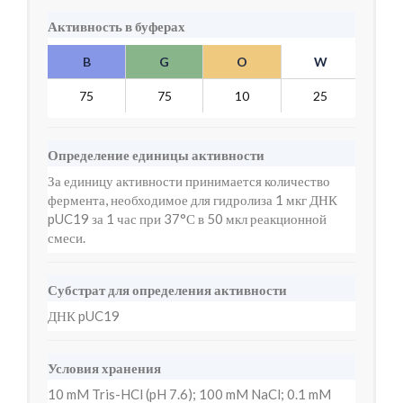
Активность в буферах
B
G
O
W
Y
75
75
10
25
10
Определение единицы активности
За единицу активности принимается количество
фермента, необходимое для гидролиза 1 мкг ДНК
pUC19 за 1 час при 37°С в 50 мкл реакционной
смеси.
Субстрат для определения активности
ДНК pUC19
Условия хранения
10 mM Tris-HCl (pH 7.6); 100 mM NaCl; 0.1 mM