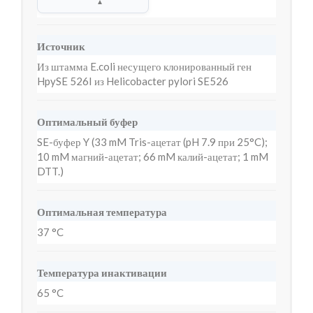
▲
Источник
Из штамма E.coli несущего клонированный ген
HpySE 526I из Helicobacter pylori SE526
Оптимальный буфер
SE-буфер Y (33 mM Tris-ацетат (pH 7.9 при 25°C);
10 mM магний-ацетат; 66 mM калий-ацетат; 1 mM
DTT.)
Оптимальная температура
37 °C
Температура инактивации
65 °C