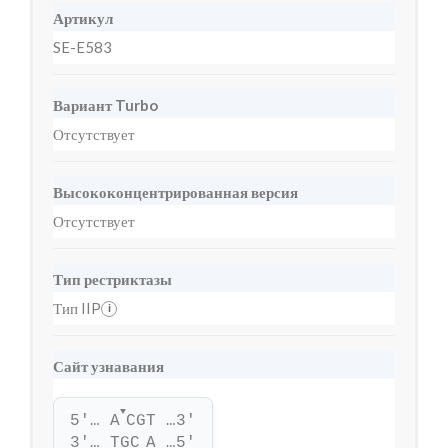
Артикул
SE-E583
Вариант Turbo
Отсутствует
Высококонцентрированная версия
Отсутствует
Тип рестриктазы
Тип IIP
i
Сайт узнавания
▼
5'… A
CGT …3'
3'… TGC
A …5'