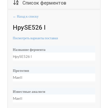
Список ферментов
← Назад к списку
HpySE526 I
Посмотреть варианты поставки
Название фермента
HpySE526 I
Прототип
MaeII
Известные аналоги
MaeII