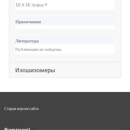
10 Х SE-буфер Y
Примечания
Литература
Публикации не найдены.
Изошизомеры
Старая версия сайта
Внимание!