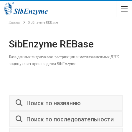
Главная
SibEnzyme REBase
SibEnzyme REBase
База данных эндонуклеаз рестрикции и метилзависимых ДНК
эндонуклеаз производства SibEnzyme
Поиск по названию
Поиск по последовательности