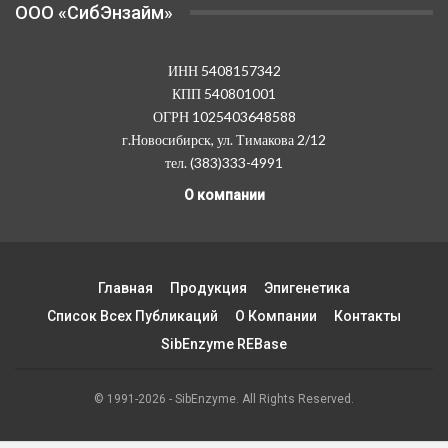
OOO «СибЭнзайм»
ИНН 5408157342
КПП 540801001
ОГРН 1025403648588
г.Новосибирск, ул. Тимакова 2/12
тел. (383)333-4991
О компании
Главная
Продукция
Эпигенетика
Список Всех Публикаций
О Компании
Контакты
SibEnzyme REBase
© 1991-2026 - SibEnzyme. All Rights Reserved.