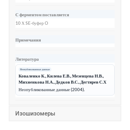
С ферментом поставляется
10 Х SE-буфер O
Примечания
Литература
Неопубликованные данные
Коваленко К., Килева Е.В., Мезенцева Н.В.,
Михненкова Н.А., Дедков В.С., Дегтярев С.Х
Неопубликованные данные (2004).
Изошизомеры