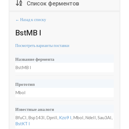
Список ферментов
← Назад к списку
BstMB I
Посмотреть варианты поставки
Название фермента
BstMB I
Прототип
MboI
Известные аналоги
BfuCI, Bsp143I, DpnII,
Kzo9 I
, MboI, NdeII, Sau3AI,
BstKT I