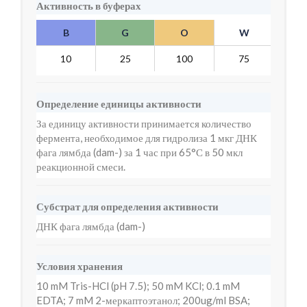
Активность в буферах
B
G
O
W
Y
10
25
100
75
1
Определение единицы активности
За единицу активности принимается количество
фермента, необходимое для гидролиза 1 мкг ДНК
фага лямбда (dam-) за 1 час при 65°С в 50 мкл
реакционной смеси.
Субстрат для определения активности
ДНК фага лямбда (dam-)
Условия хранения
10 mM Tris-HCl (pH 7.5); 50 mM KCl; 0.1 mM
EDTA; 7 mM 2-меркаптоэтанол; 200ug/ml BSA;