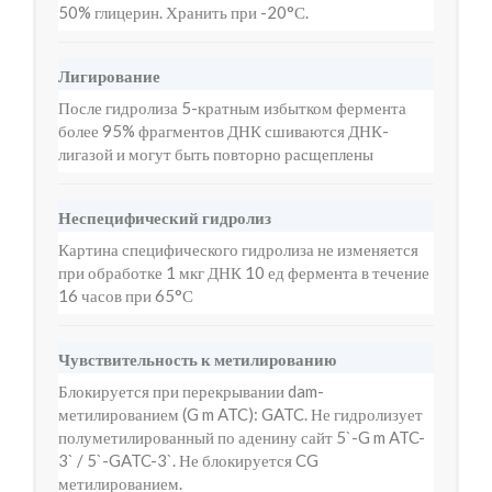
50% глицерин. Хранить при -20°С.
Лигирование
После гидролиза 5-кратным избытком фермента
более 95% фрагментов ДНК сшиваются ДНК-
лигазой и могут быть повторно расщеплены
Неспецифический гидролиз
Картина специфического гидролиза не изменяется
при обработке 1 мкг ДНК 10 ед фермента в течение
16 часов при 65°С
Чувствительность к метилированию
Блокируется при перекрывании dam-
метилированием (G m ATC): GATC. Не гидролизует
полуметилированный по аденину сайт 5`-G m ATC-
3` / 5`-GATC-3`. Не блокируется CG
метилированием.