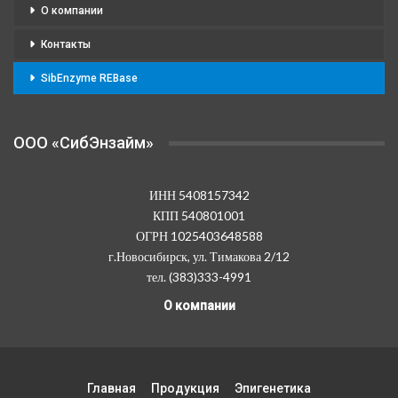
О компании
Контакты
SibEnzyme REBase
OOO «СибЭнзайм»
ИНН 5408157342
КПП 540801001
ОГРН 1025403648588
г.Новосибирск, ул. Тимакова 2/12
тел. (383)333-4991
О компании
Главная
Продукция
Эпигенетика