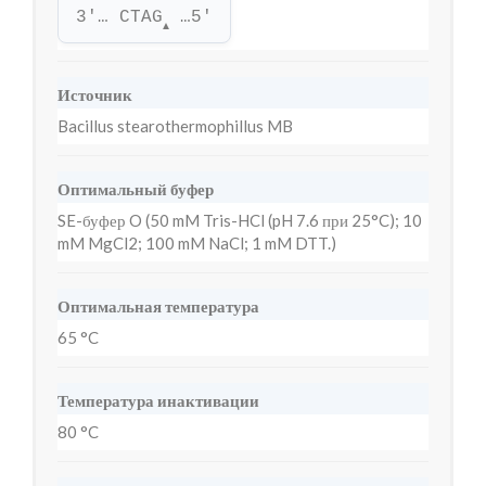
3'… CTAG
 …5'
▲
Источник
Bacillus stearothermophillus MB
Оптимальный буфер
SE-буфер O (50 mM Tris-HCl (pH 7.6 при 25°C); 10
mM MgCl2; 100 mM NaCl; 1 mM DTT.)
Оптимальная температура
65 °C
Температура инактивации
80 °C