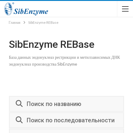
Главная
SibEnzyme REBase
SibEnzyme REBase
База данных эндонуклеаз рестрикции и метилзависимых ДНК
эндонуклеаз производства SibEnzyme
Поиск по названию
Поиск по последовательности