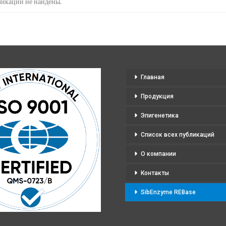
икации не найдены.
Главная
Продукция
Эпигенетика
Список всех публикаций
О компании
Контакты
SibEnzyme REBase