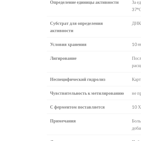
Определение единицы активности
За е
37°С
Субстрат для определения
ДНК 
активности
Условия хранения
10 m
Лигирование
Посл
расщ
Неспецифический гидролиз
Карт
Чувствительность к метилированию
не п
С ферментом поставляется
10 Х
Примечания
Боль
доба