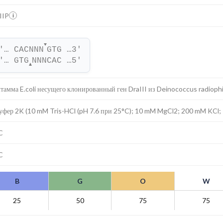
IIP
i
▼
'… CACNNN
GTG …3'
'… GTG
NNNCAC …5'
▲
тамма E.coli несущего клонированный ген DraIII из Deinococcus radiophi
уфер 2K (10 mM Tris-HCl (pH 7.6 при 25°C); 10 mM MgCl2; 200 mM KCl;
C
C
B
G
O
W
25
50
75
75