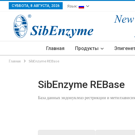
СУББОТА, 8 АВГУСТА, 2026
Язык:
Главная
Продукты
Эпигене
Главная
SibEnzyme REBase
SibEnzyme REBase
База данных эндонуклеаз рестрикции и метилзавис