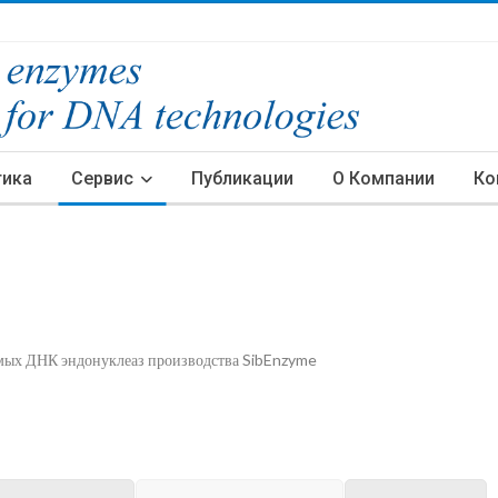
тика
Сервис
Публикации
О Компании
Ко
имых ДНК эндонуклеаз производства SibEnzyme