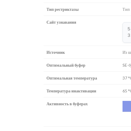
Тип рестриктазы
Тип 
Сайт узнавания
5
3
Источник
Из ш
Оптимальный буфер
SE-б
Оптимальная температура
37 °
Температура инактивации
65 °
Активность в буферах