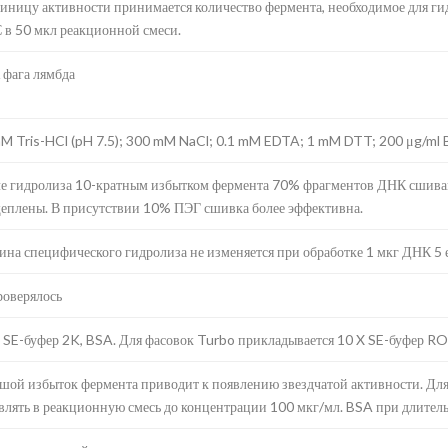
диницу активности принимается количество фермента, необходимое для гид
 в 50 мкл реакционной смеси.
фага лямбда
M Tris-HCl (pH 7.5); 300 mM NaCl; 0.1 mM EDTA; 1 mM DTT; 200 μg/ml 
е гидролиза 10-кратным избытком фермента 70% фрагментов ДНК сшиваю
еплены. В присутствии 10% ПЭГ сшивка более эффективна.
ина специфического гидролиза не изменяется при обработке 1 мкг ДНК 5 е
роверялось
 SE-буфер 2K, BSA. Для фасовок Turbo прикладывается 10 X SE-буфер RO
шой избыток фермента приводит к появлению звездчатой активности. Дл
влять в реакционную смесь до концентрации 100 мкг/мл. BSA при длитель