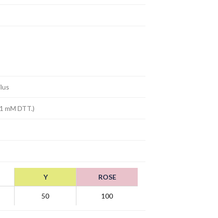
lus
 1 mM DTT.)
Y
ROSE
50
100