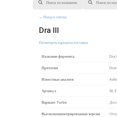
Поиск по названию
Поиск по пос
← Назад к списку
Dra III
Посмотреть варианты поставки
Название фермента
Dra I
Прототип
DraI
Известные аналоги
Ade
Артикул
SE-
Вариант Turbo
Дост
Высококонцентрированная версия
Отсу