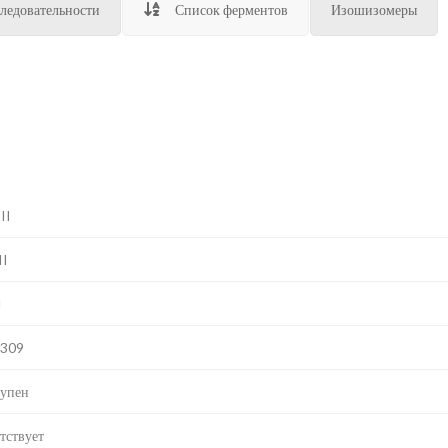
ледовательности
Список ферментов
Изошизомеры
II
II
I
E309
упен
тствует