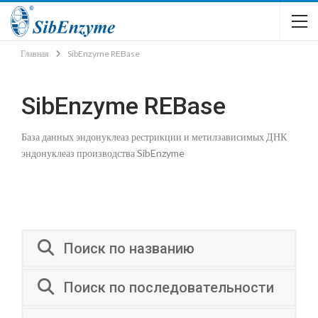
Главная
SibEnzyme REBase
SibEnzyme REBase
База данных эндонуклеаз рестрикции и метилзависимых ДНК
эндонуклеаз производства SibEnzyme
Поиск по названию
Поиск по последовательности