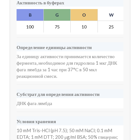
Активность в буферах
B
G
O
W
Y
100
75
10
25
7
Определение единицы активности
За единицу активности принимается количество
фермента, необходимое для гидролиза 1 мкг ДНК
фага лямбда за 1 час при 37°С в 50 мкл
реакционной смеси.
Субстрат для определения активности
ДНК фага лямбда
Условия хранения
10 mM Tris-HCl (pH 7.5); 50 mM NaCl; 0.1 mM
EDTA; 1 mM DTT; 200 μg/ml BSA; 50% глицерин;