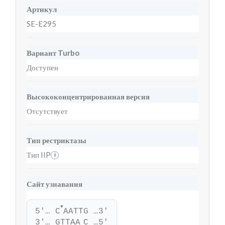
Артикул
SE-E295
Вариант Turbo
Доступен
Высококонцентрированная версия
Отсутствует
Тип рестриктазы
Тип IIP
i
Сайт узнавания
▼
5'… C
AATTG …3'
3'… GTTAA
C …5'