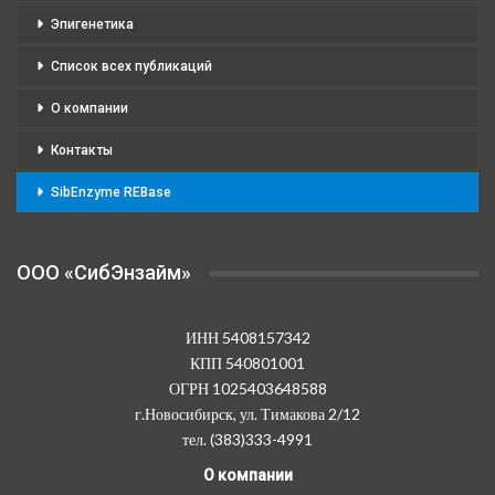
Эпигенетика
Список всех публикаций
О компании
Контакты
SibEnzyme REBase
OOO «СибЭнзайм»
ИНН 5408157342
КПП 540801001
ОГРН 1025403648588
г.Новосибирск, ул. Тимакова 2/12
тел. (383)333-4991
О компании