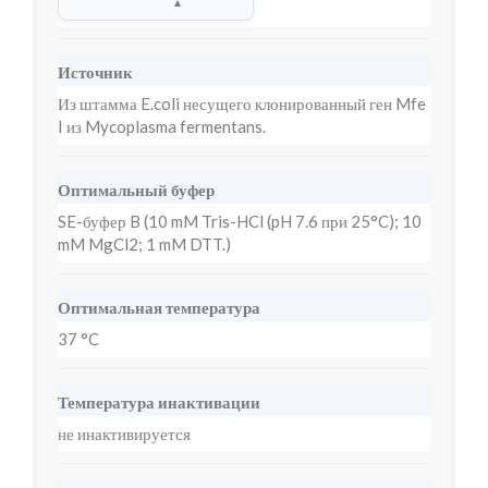
▲
Источник
Из штамма E.coli несущего клонированный ген Mfe
I из Mycoplasma fermentans.
Оптимальный буфер
SE-буфер B (10 mM Tris-HCl (pH 7.6 при 25°C); 10
mM MgCl2; 1 mM DTT.)
Оптимальная температура
37 °C
Температура инактивации
не инактивируется