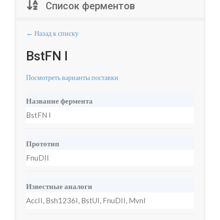
Список ферментов
← Назад к списку
BstFN I
Посмотреть варианты поставки
Название фермента
BstFN I
Прототип
FnuDII
Известные аналоги
AccII, Bsh1236I, BstUI, FnuDII, MvnI