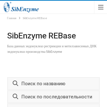
Главная
SibEnzyme REBase
SibEnzyme REBase
База данных эндонуклеаз рестрикции и метилзависимых ДНК
эндонуклеаз производства SibEnzyme
Поиск по названию
Поиск по последовательности