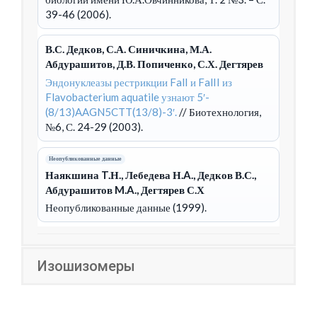
39-46 (2006).
В.С. Дедков, С.А. Синичкина, М.А.
Абдурашитов, Д.В. Попиченко, С.Х. Дегтярев
Эндонуклеазы рестрикции FalI и FalII из
Flavobacterium aquatile узнают 5′-
(8/13)AAGN5CTT(13/8)-3′.
// Биотехнология,
№6, С. 24-29 (2003).
Неопубликованные данные
Наякшина T.Н., Лебедева Н.A., Дедков В.С.,
Абдурашитов M.A., Дегтярев С.Х
Неопубликованные данные (1999).
Изошизомеры