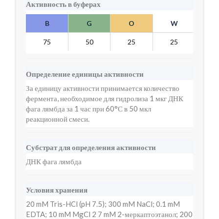
Активность в буферах
B
G
O
W
Y
75
50
25
25
10
Определение единицы активности
За единицу активности принимается количество
фермента, необходимое для гидролиза 1 мкг ДНК
фага лямбда за 1 час при 60°С в 50 мкл
реакционной смеси.
Субстрат для определения активности
ДНК фага лямбда
Условия хранения
20 mM Tris-HCl (pH 7.5); 300 mM NaCl; 0.1 mM
EDTA; 10 mM MgCl 2 7 mM 2-меркаптоэтанол; 200