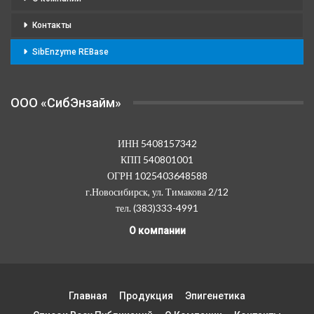
Контакты
SibEnzyme REBase
OOO «СибЭнзайм»
ИНН 5408157342
КПП 540801001
ОГРН 1025403648588
г.Новосибирск, ул. Тимакова 2/12
тел. (383)333-4991
О компании
Главная
Продукция
Эпигенетика