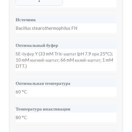
▲
Источник
Bacillus stearothermophilus FN
Оптимальный буфер
SE-буфер Y (33 mM Tris-ацетат (pH 7.9 при 25°C);
10 mM магний-ацетат; 66 mM калий-ацетат; 1 mM
DTT.)
Оптимальная температура
60 °C
Температура инактивации
80 °C