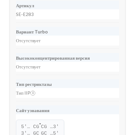
Артикул
SE-E283
Вариант Turbo
Отсутствует
Высококонцентрированная версия
Отсутствует
Тип рестриктазы
Тип IIP
i
Сайт узнавания
▼
5'… CG
CG …3'
3'… GC
GC …5'