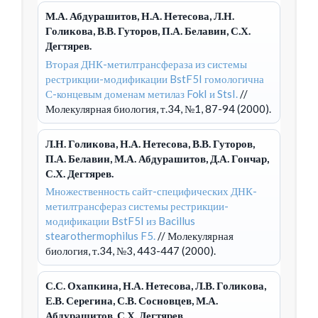
М.А. Абдурашитов, Н.А. Нетесова, Л.Н.
Голикова, В.В. Гуторов, П.А. Белавин, С.Х.
Дегтярев.
Вторая ДНК-метилтрансфераза из системы
рестрикции-модификации BstF5I гомологична
С-концевым доменам метилаз FokI и StsI.
//
Молекулярная биология, т.34, №1, 87-94 (2000).
Л.Н. Голикова, Н.А. Нетесова, В.В. Гуторов,
П.А. Белавин, М.А. Абдурашитов, Д.А. Гончар,
С.Х. Дегтярев.
Множественность сайт-специфических ДНК-
метилтрансфераз системы рестрикции-
модификации BstF5I из Bacillus
stearothermophilus F5.
// Молекулярная
биология, т.34, №3, 443-447 (2000).
С.С. Охапкина, Н.А. Нетесова, Л.В. Голикова,
Е.В. Серегина, С.В. Сосновцев, М.А.
Абдурашитов, С.Х. Дегтярев