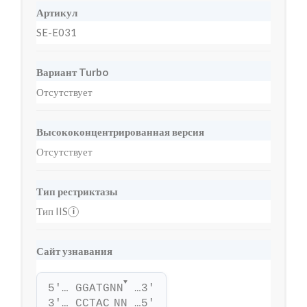
Артикул
SE-E031
Вариант Turbo
Отсутствует
Высококонцентрированная версия
Отсутствует
Тип рестриктазы
Тип IIS
i
Сайт узнавания
▼
5'… GGATGNN
 …3'
3'… CCTAC
NN …5'