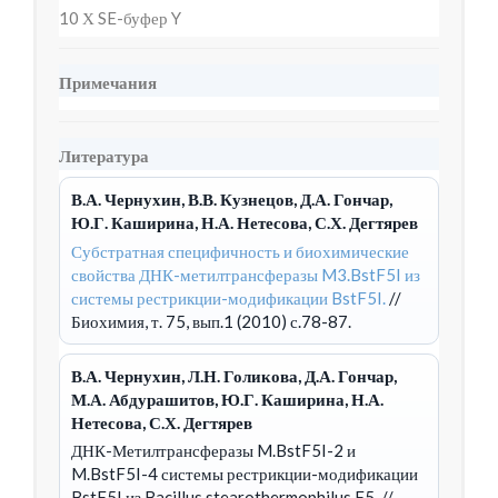
10 Х SE-буфер Y
Примечания
Литература
В.А. Чернухин, В.В. Кузнецов, Д.А. Гончар,
Ю.Г. Каширина, Н.А. Нетесова, С.Х. Дегтярев
Субстратная специфичность и биохимические
свойства ДНК-метилтрансферазы M3.BstF5I из
системы рестрикции-модификации BstF5I.
//
Биохимия, т. 75, вып.1 (2010) с.78-87.
В.А. Чернухин, Л.Н. Голикова, Д.А. Гончар,
М.А. Абдурашитов, Ю.Г. Каширина, Н.А.
Нетесова, С.Х. Дегтярев
ДНК-Метилтрансферазы M.BstF5I-2 и
M.BstF5I-4 системы рестрикции-модификации
BstF5I из Bacillus stearothermophilus F5.
//