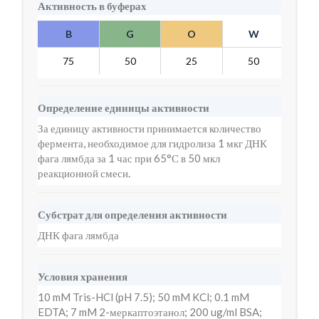
Активность в буферах
B
G
O
W
Y
75
50
25
50
10
Определение единицы активности
За единицу активности принимается количество
фермента, необходимое для гидролиза 1 мкг ДНК
фага лямбда за 1 час при 65°С в 50 мкл
реакционной смеси.
Субстрат для определения активности
ДНК фага лямбда
Условия хранения
10 mM Tris-HCl (pH 7.5); 50 mM KCl; 0.1 mM
EDTA; 7 mM 2-меркаптоэтанол; 200 ug/ml BSA;