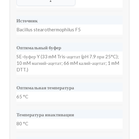
▲
Источник
Bacillus stearothermophilus F5
Оптимальный буфер
SE-буфер Y (33 mM Tris-ацетат (pH 7.9 при 25°C);
10 mM магний-ацетат; 66 mM калий-ацетат; 1 mM
DTT.)
Оптимальная температура
65 °C
Температура инактивации
80 °C