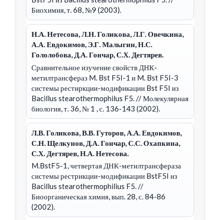
Биохимия, т. 68, №9 (2003).
Н.А. Нетесова, Л.Н. Голикова, Л.Г. Овечкина,
А.А. Евдокимов, Э.Г. Малыгин, Н.С.
Гололобова, Д.А. Гончар, С.Х. Дегтярев.
Сравнительное изучение свойств ДНК-
метилтрансфераз M. Bst F5I-1 и M. Bst F5I-3
системы рестиркции-модификации Bst F5I из
Bacillus stearothermophilus F5.
// Молекулярная
биология, т. 36, № 1 , с. 136-143 (2002).
Л.В. Голикова, В.В. Гуторов, А.А. Евдокимов,
С.Н. Щелкунов, Д.А. Гончар, С.С. Охапкина,
С.Х. Дегтярев, Н.А. Нетесова.
M.BstF5-1, четвертая ДНК-метилтрансфераза
системы рестрикции-модификации BstF5I из
Bacillus stearothermophilius F5.
//
Биоорганическая химия, вып. 28, с. 84-86
(2002).