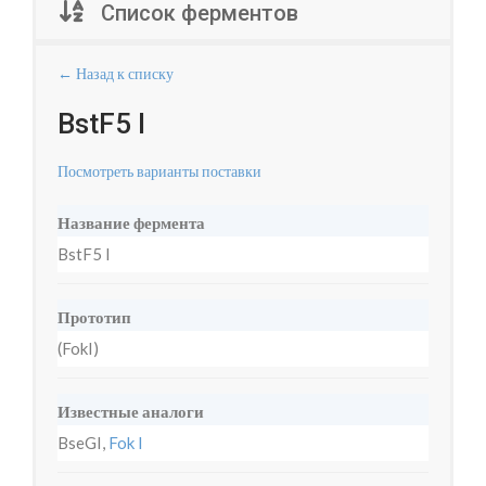
Список ферментов
← Назад к списку
BstF5 I
Посмотреть варианты поставки
Название фермента
BstF5 I
Прототип
(FokI)
Известные аналоги
BseGI,
Fok I