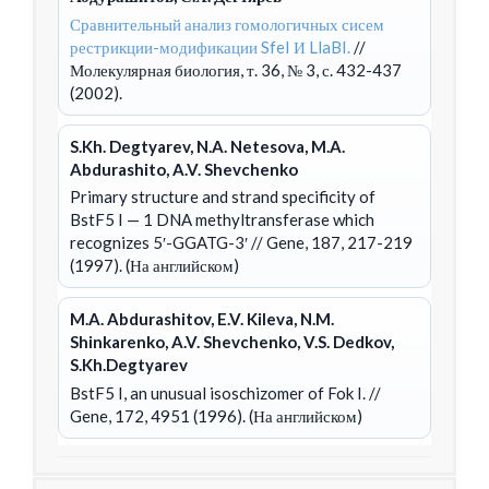
Сравнительный анализ гомологичных сисем
рестрикции-модификации SfeI И LlaBI.
//
Молекулярная биология, т. 36, № 3, с. 432-437
(2002).
S.Kh. Degtyarev, N.A. Netesova, M.A.
Abdurashito, A.V. Shevchenko
Primary structure and strand specificity of
BstF5 I — 1 DNA methyltransferase which
recognizes 5′-GGATG-3′
// Gene, 187, 217-219
(1997). (На английском)
M.A. Abdurashitov, E.V. Kileva, N.M.
Shinkarenko, A.V. Shevchenko, V.S. Dedkov,
S.Kh.Degtyarev
BstF5 I, an unusual isoschizomer of Fok I.
//
Gene, 172, 4951 (1996). (На английском)