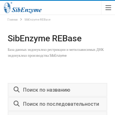
Главная
SibEnzyme REBase
SibEnzyme REBase
База данных эндонуклеаз рестрикции и метилзависимых ДНК
эндонуклеаз производства SibEnzyme
Поиск по названию
Поиск по последовательности