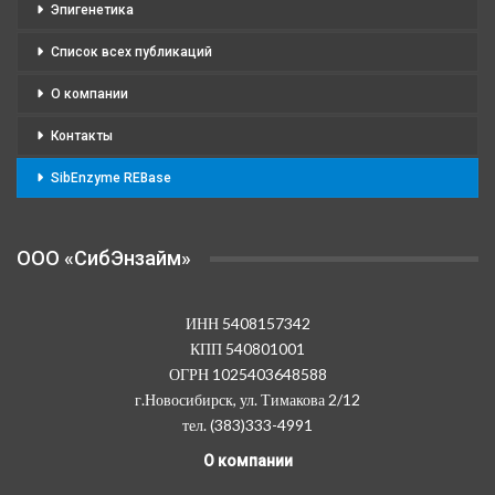
Эпигенетика
Список всех публикаций
О компании
Контакты
SibEnzyme REBase
OOO «СибЭнзайм»
ИНН 5408157342
КПП 540801001
ОГРН 1025403648588
г.Новосибирск, ул. Тимакова 2/12
тел. (383)333-4991
О компании