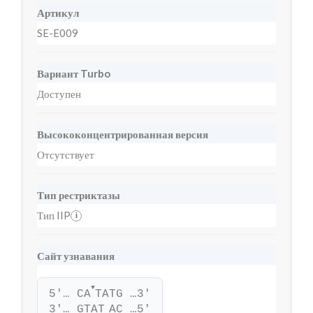
Артикул
SE-E009
Вариант Turbo
Доступен
Высококонцентрированная версия
Отсутствует
Тип рестриктазы
Тип IIP
i
Сайт узнавания
▼
5'… CA
TATG …3'
3'… GTAT
AC …5'