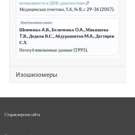
возможности в ДНК-диагностике
//
Медицинская генетика, Т.6, № 8, с 29-36 (2007).
Неопубликованные данные
Шевченко A.В., Беличенко O.A., Мякишева
T.В., Дедков В.С., Абдурашитов M.A., Дегтярев
С.Х
Неопубликованные данные (1995).
Изошизомеры
Старая версия сайта