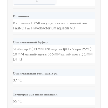
▲
Источник
Из штамма E.coli несущего клонированный ген
FauND I из Flavobacterium aquatili ND
Оптимальный буфер
SE-буфер Y (33 mM Tris-ацетат (pH 7.9 при 25°C);
10 mM магний-ацетат; 66 mM калий-ацетат; 1 mM
DTT.)
Оптимальная температура
37 °C
Температура инактивации
65 °C