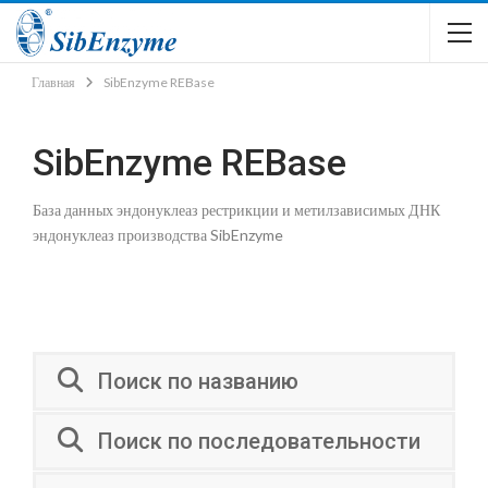
Главная
SibEnzyme REBase
SibEnzyme REBase
База данных эндонуклеаз рестрикции и метилзависимых ДНК
эндонуклеаз производства SibEnzyme
Поиск по названию
Поиск по последовательности