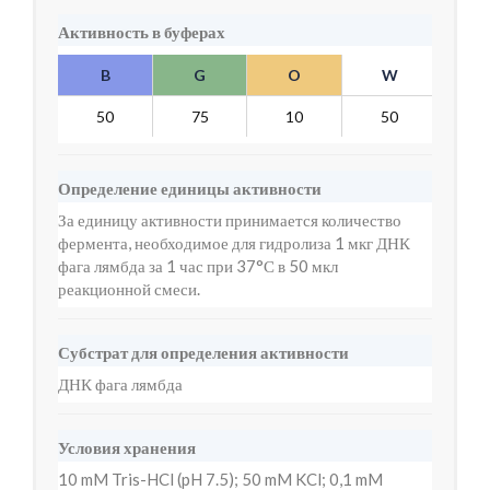
Активность в буферах
B
G
O
W
Y
50
75
10
50
10
Определение единицы активности
За единицу активности принимается количество
фермента, необходимое для гидролиза 1 мкг ДНК
фага лямбда за 1 час при 37°С в 50 мкл
реакционной смеси.
Субстрат для определения активности
ДНК фага лямбда
Условия хранения
10 mM Tris-HCl (pH 7.5); 50 mM KCl; 0,1 mM