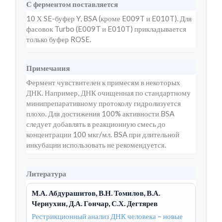
С ферментом поставляется
10 Х SE-буфер Y, BSA (кроме E009T и E010T). Для
фасовок Turbo (E009T и E010T) прикладывается
только буфер ROSE.
Примечания
Фермент чувствителен к примесям в некоторых
ДНК. Например, ДНК очищенная по стандартному
минипрепаративному протоколу гидролизуется
плохо. Для достижения 100% активности BSA
следует добавлять в реакционную смесь до
концентрации 100 мкг/мл. BSA при длительной
инкубации использовать не рекомендуется.
Литература
М.А. Абдурашитов, В.Н. Томилов, В.А.
Чернухин, Д.А. Гончар, С.Х. Дегтярев
Рестрикционный анализ ДНК человека – новые