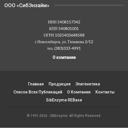
OOO «СибЭнзайм»
ИНН 5408157342
КПП 540801001
ОГРН 1025403648588
г.Новосибирск, ул. Тимакова 2/12
тел. (383)333-4991
О компании
Главная
Продукция
Эпигенетика
Список Всех Публикаций
О Компании
Контакты
SibEnzyme REBase
© 1991-2026 - SibEnzyme. All Rights Reserved.