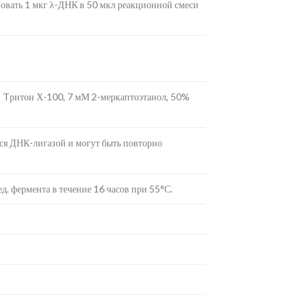
зовать 1 мкг λ-ДНК в 50 мкл реакционной смеси
% Tритон Х-100, 7 мМ 2-меркаптоэтанол, 50%
я ДНК-лигазой и могут быть повторно
д. фермента в течение 16 часов при 55°С.