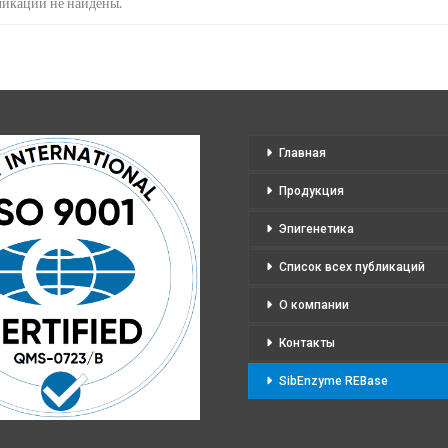
икации не найдены.
Главная
Продукция
Эпигенетика
Список всех публикаций
О компании
Контакты
SibEnzyme REBase