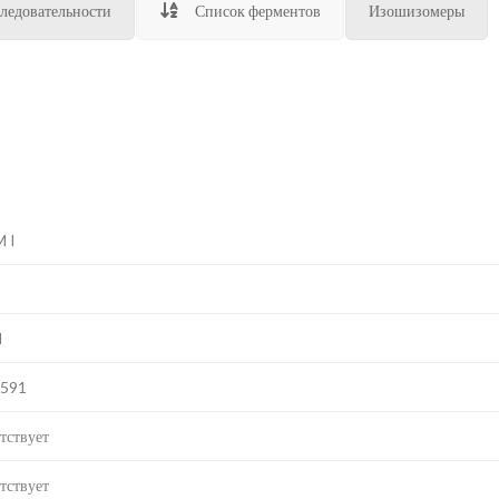
ледовательности
Список ферментов
Изошизомеры
 I
I
E591
тствует
тствует