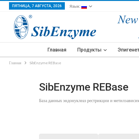
ПЯТНИЦА, 7 АВГУСТА, 2026
Язык:
Главная
Продукты
Эпигене
Главная
SibEnzyme REBase
SibEnzyme REBase
База данных эндонуклеаз рестрикции и метилзавис