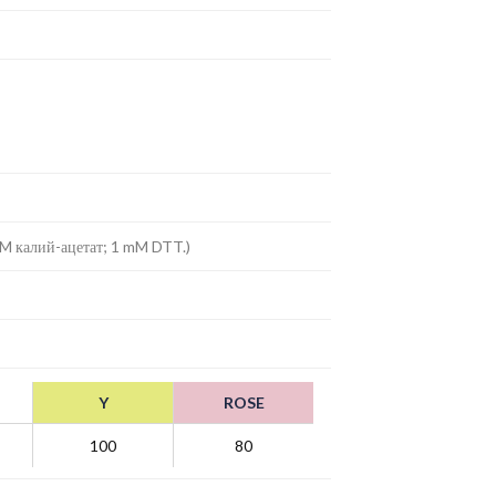
mM калий-ацетат; 1 mM DTT.)
Y
ROSE
100
80