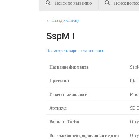
Поиск по названию
Поиск по пос
← Назад к списку
SspM I
Посмотреть варианты поставки
Название фермента
SspM
Прототип
BfaI
Известные аналоги
Mae
Артикул
SE-
Вариант Turbo
Отсу
Высококонцентрированная версия
Отсу