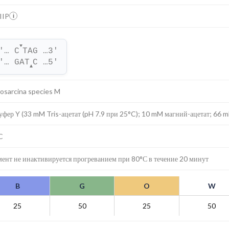
IIP
i
▼
'… C
TAG …3'
'… GAT
C …5'
▲
osarcina species M
уфер Y (33 mM Tris-ацетат (pH 7.9 при 25°C); 10 mM магний-ацетат; 66 
C
ент не инактивируется прогреванием при 80°С в течение 20 минут
B
G
O
W
25
50
25
50