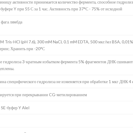
диницу активности принимается количество фермента, способное гидроли
-буфере Y при 55 С за 1 час. Активность при 37°С - 75% от исходной
фага лямбда
M Tris-HCl (pH 7.6), 300 mM NaCl, 0.1 mM EDTA, 500 мкг/мл BSA, 0,01
ерин; Хранить при -20°С
е гидролиза 3-кратным избытком фермента 5% фрагментов ДНК сшиваютс
еплены.
ина специфического гидролиза не изменяется при обработке 1 мкг ДНК 4 е
ируется при перекрывании CG-метилированием
 SE-буфер Y AleI