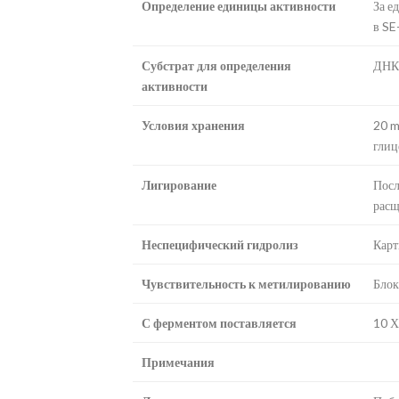
Определение единицы активности
За е
в SE
Субстрат для определения
ДНК 
активности
Условия хранения
20 m
глиц
Лигирование
Посл
расщ
Неспецифический гидролиз
Карт
Чувствительность к метилированию
Блок
С ферментом поставляется
10 Х
Примечания