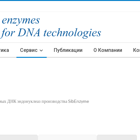
тика
Сервис
Публикации
О Компании
Ко
имых ДНК эндонуклеаз производства SibEnzyme