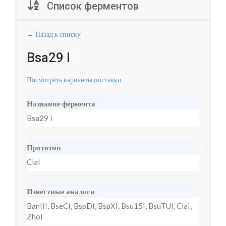
Список ферментов
← Назад к списку
Bsa29 I
Посмотреть варианты поставки
Название фермента
Bsa29 I
Прототип
ClaI
Известные аналоги
BanIII, BseCI, BspDI, BspXI, Bsu15I, BsuTUI, ClaI,
ZhoI