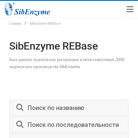
Главная
SibEnzyme REBase
SibEnzyme REBase
База данных эндонуклеаз рестрикции и метилзависимых ДНК
эндонуклеаз производства SibEnzyme
Поиск по названию
Поиск по последовательности