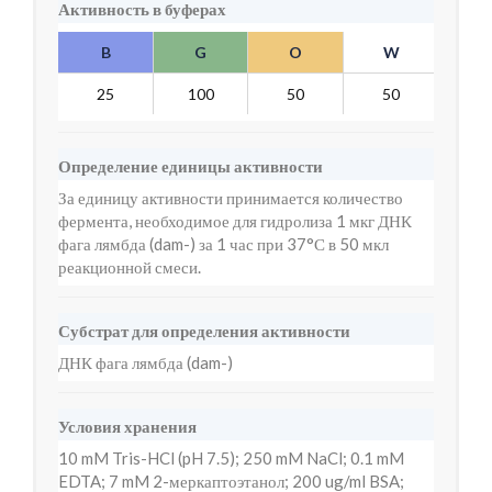
Активность в буферах
B
G
O
W
Y
25
100
50
50
7
Определение единицы активности
За единицу активности принимается количество
фермента, необходимое для гидролиза 1 мкг ДНК
фага лямбда (dam-) за 1 час при 37°С в 50 мкл
реакционной смеси.
Субстрат для определения активности
ДНК фага лямбда (dam-)
Условия хранения
10 mM Tris-HCl (pH 7.5); 250 mM NaCl; 0.1 mM
EDTA; 7 mM 2-меркаптоэтанол; 200 ug/ml BSA;