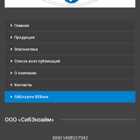
Главная
Продукция
Эпигенетика
Список всех публикаций
О компании
Контакты
SibEnzyme REBase
OOO «СибЭнзайм»
ИНН 5408157342