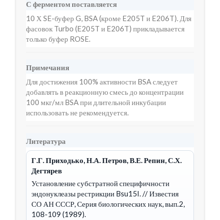
С ферментом поставляется
10 Х SE-буфер G, BSA (кроме E205T и E206T). Для
фасовок Turbo (E205T и E206T) прикладывается
только буфер ROSE.
Примечания
Для достижения 100% активности BSA следует
добавлять в реакционную смесь до концентрации
100 мкг/мл BSA при длительной инкубации
использовать не рекомендуется.
Литература
Г.Г. Приходько, Н.А. Петров, В.Е. Репин, С.Х.
Дегтярев
Установление субстратной специфичности
эндонуклеазы рестрикции Bsu15I.
// Известия
СО АН СССР, Серия биологических наук, вып.2,
108-109 (1989).