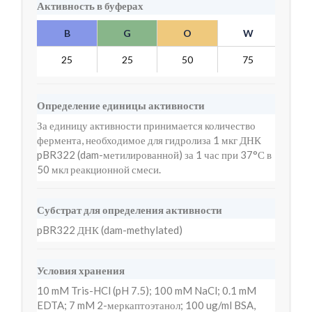
Активность в буферах
B
G
O
W
Y
25
25
50
75
5
Определение единицы активности
За единицу активности принимается количество
фермента, необходимое для гидролиза 1 мкг ДНК
pBR322 (dam-метилированной) за 1 час при 37°С в
50 мкл реакционной смеси.
Субстрат для определения активности
pBR322 ДНК (dam-methylated)
Условия хранения
10 mM Tris-HCl (pH 7.5); 100 mM NaCl; 0.1 mM
EDTA; 7 mM 2-меркаптоэтанол; 100 ug/ml BSA,