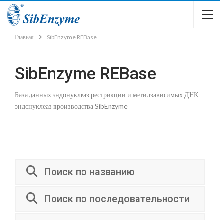
Главная
SibEnzyme REBase
SibEnzyme REBase
База данных эндонуклеаз рестрикции и метилзависимых ДНК
эндонуклеаз производства SibEnzyme
Поиск по названию
Поиск по последовательности