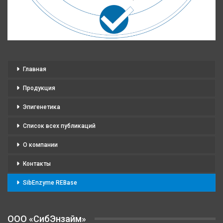
Главная
Продукция
Эпигенетика
Список всех публикаций
О компании
Контакты
SibEnzyme REBase
OOO «СибЭнзайм»