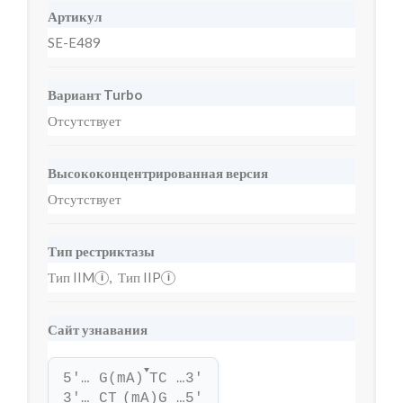
Артикул
SE-E489
Вариант Turbo
Отсутствует
Высококонцентрированная версия
Отсутствует
Тип рестриктазы
Тип IIM
,
Тип IIP
i
i
Сайт узнавания
▼
5'… G(mA)
TC …3'
3'… CT
(mA)G …5'