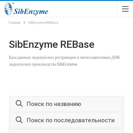
Главная
SibEnzyme REBase
SibEnzyme REBase
База данных эндонуклеаз рестрикции и метилзависимых ДНК
эндонуклеаз производства SibEnzyme
Поиск по названию
Поиск по последовательности