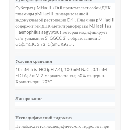
Субстрат pMHaeIII/DriI представляет собой ДНК
плазмиды pMHaeIII, линеаризованной
эндонуклеазой рестрикции DriI. Плазмида pMHaeIII
содержит ген ДНК-метилтрансферазы M.HaeIII из
Haemophilus aegyptuus, которая модифицирует
сайт узнавания 5` GGCC 3` с образованием 5`
GG(5mC)C 3`/3` C(5mC)GG 5`.
Условия хранения
10 mM Tris-HCl (pH 7.4); 100 mM NaCl; 0.1 mM
EDTA; 7 mM 2-меркаптоэтанол; 50% глицерин.
Хранить при -20°С.
Лигирование
Неспецифический гидролиз
Не наблюдается неспецифического гидролиза при