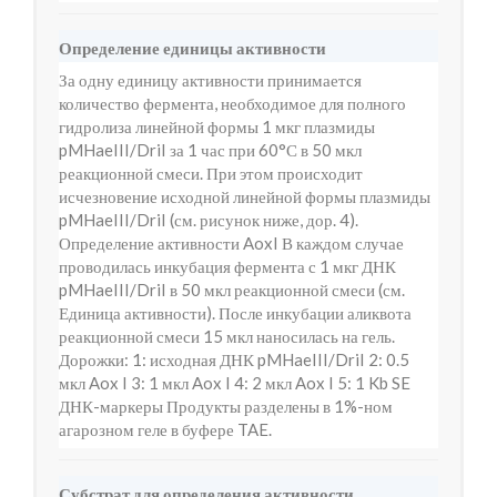
Определение единицы активности
За одну единицу активности принимается
количество фермента, необходимое для полного
гидролиза линейной формы 1 мкг плазмиды
pMHaeIII/DriI за 1 час при 60°С в 50 мкл
реакционной смеси. При этом происходит
исчезновение исходной линейной формы плазмиды
pMHaeIII/DriI (см. рисунок ниже, дор. 4).
Определение активности AoxI В каждом случае
проводилась инкубация фермента с 1 мкг ДНК
pMHaeIII/DriI в 50 мкл реакционной смеси (см.
Единица активности). После инкубации аликвота
реакционной смеси 15 мкл наносилась на гель.
Дорожки: 1: исходная ДНК pMHaeIII/DriI 2: 0.5
мкл Aox I 3: 1 мкл Aox I 4: 2 мкл Aox I 5: 1 Kb SE
ДНК-маркеры Продукты разделены в 1%-ном
агарозном геле в буфере TAE.
Субстрат для определения активности