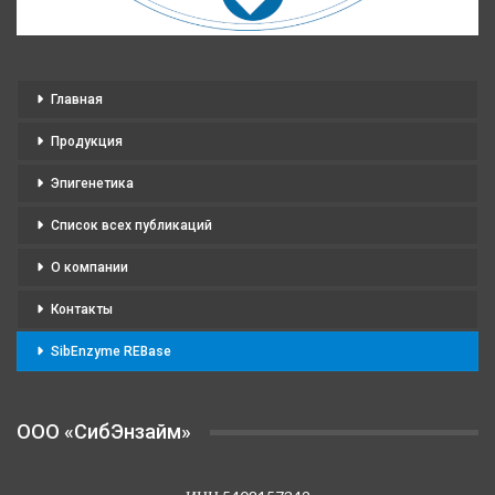
Главная
Продукция
Эпигенетика
Список всех публикаций
О компании
Контакты
SibEnzyme REBase
OOO «СибЭнзайм»