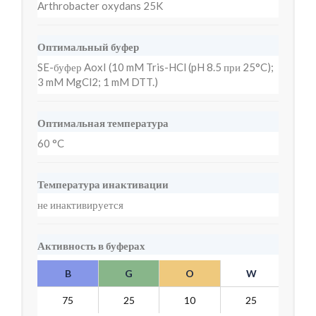
Arthrobacter oxydans 25K
Оптимальный буфер
SE-буфер AoxI (10 mM Tris-HCl (pH 8.5 при 25°C);
3 mM MgCl2; 1 mM DTT.)
Оптимальная температура
60 °C
Температура инактивации
не инактивируется
Активность в буферах
B
G
O
W
Y
75
25
10
25
7