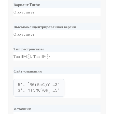
Вариант Turbo
Отсутствует
Высококонцентрированная версия
Отсутствует
Тип рестриктазы
Тип IIM
,
Тип IIP
i
i
Сайт узнавания
▼
5'… 
RG(5mC)Y …3'
3'… Y(5mC)GR
 …5'
▲
Источник