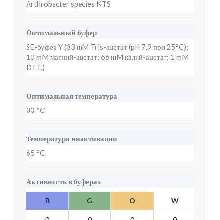
Arthrobacter species NTS
Оптимальный буфер
SE-буфер Y (33 mM Tris-ацетат (pH 7.9 при 25°C);
10 mM магний-ацетат; 66 mM калий-ацетат; 1 mM
DTT.)
Оптимальная температура
30 °C
Температура инактивации
65 °C
Активность в буферах
B
G
O
W
Y
0
0
0
0
10