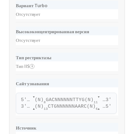
Вариант Turbo
Отсутствует
Высококонцентрированная версия
Отсутствует
Тип рестриктазы
Тип IIS
i
Сайт узнавания
▼
▼
5'… 
(N)
GACNNNNNNTTYG(N)
 …3'
8
11
3'… 
(N)
CTGNNNNNNAARC(N)
 …5'
13
6
▲
▲
Источник