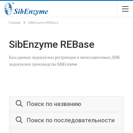
Главная
SibEnzyme REBase
SibEnzyme REBase
База данных эндонуклеаз рестрикции и метилзависимых ДНК
эндонуклеаз производства SibEnzyme
Поиск по названию
Поиск по последовательности