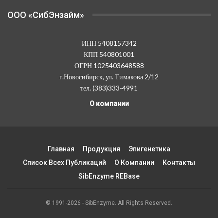
OOO «СибЭнзайм»
ИНН 5408157342
КПП 540801001
ОГРН 1025403648588
г.Новосибирск, ул. Тимакова 2/12
тел. (383)333-4991
О компании
Главная
Продукция
Эпигенетика
Список Всех Публикаций
О Компании
Контакты
SibEnzyme REBase
© 1991-2026 - SibEnzyme. All Rights Reserved.