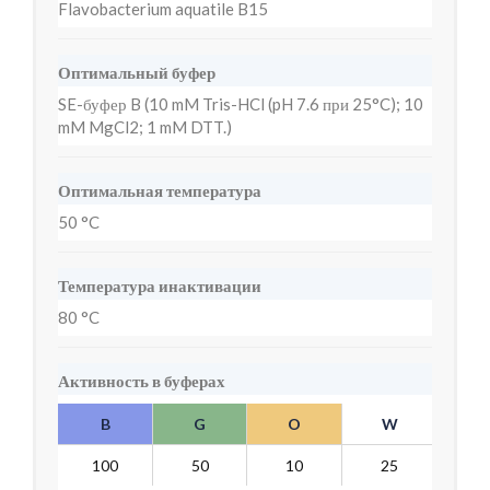
Flavobacterium aquatile B15
Оптимальный буфер
SE-буфер B (10 mM Tris-HCl (pH 7.6 при 25°C); 10
mM MgCl2; 1 mM DTT.)
Оптимальная температура
50 °C
Температура инактивации
80 °C
Активность в буферах
B
G
O
W
Y
100
50
10
25
2