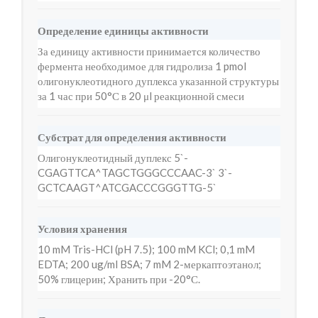
Определение единицы активности
За единицу активности принимается количество
фермента необходимое для гидролиза 1 pmol
олигонуклеотидного дуплекса указанной структуры
за 1 час при 50°С в 20 μl реакционной смеси
Субстрат для определения активности
Олигонуклеотидный дуплекс 5`-
CGAGTTCA^TAGCTGGGCCCAAC-3` 3`-
GCTCAAGT^ATCGACCCGGGTTG-5`
Условия хранения
10 mM Tris-HCl (pH 7.5); 100 mM KCl; 0,1 mM
EDTA; 200 ug/ml BSA; 7 mM 2-меркаптоэтанол;
50% глицерин; Хранить при -20°С.