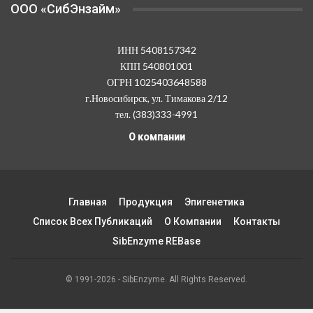
OOO «СибЭнзайм»
ИНН 5408157342
КПП 540801001
ОГРН 1025403648588
г.Новосибирск, ул. Тимакова 2/12
тел. (383)333-4991
О компании
Главная
Продукция
Эпигенетика
Список Всех Публикаций
О Компании
Контакты
SibEnzyme REBase
© 1991-2026 - SibEnzyme. All Rights Reserved.