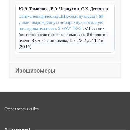
Ю.Э. Томилова, В.А. Чернухин, С.Х. Дегтярев
Сайт-специфическая ДНК-эндонуклеаза FaiI
узнает вырожденную четырехнуклеотидную
последовательность 5`-YA^TR-3`.
// Вестник
биотехнологии и физико-химической биологии
имени Ю. А. Овчинникова, Т. 7 , № 2 ,с. 11-16
(2011).
Изошизомеры
Старая версия сайта