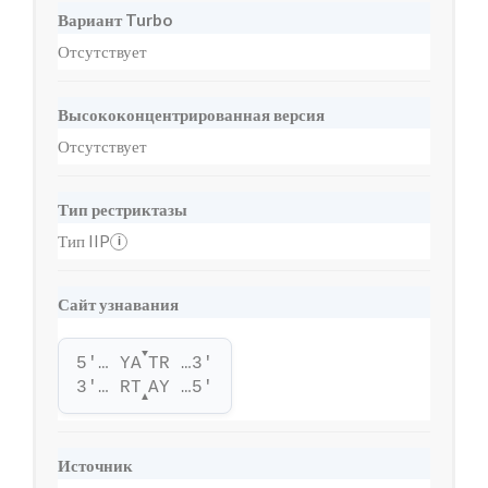
Вариант Turbo
Отсутствует
Высококонцентрированная версия
Отсутствует
Тип рестриктазы
Тип IIP
i
Сайт узнавания
▼
5'… YA
TR …3'
3'… RT
AY …5'
▲
Источник