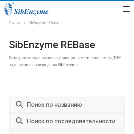
Главная
SibEnzyme REBase
SibEnzyme REBase
База данных эндонуклеаз рестрикции и метилзависимых ДНК
эндонуклеаз производства SibEnzyme
Поиск по названию
Поиск по последовательности