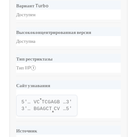
Вариант Turbo
Доступен
Высококонцентрированная версия
Доступна
Тип рестриктазы
Тип IIP
i
Сайт узнавания
▼
5'… VC
TCGAGB …3'
3'… BGAGCT
CV …5'
▲
Источник