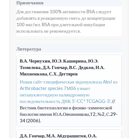
Примечания
Для достижения 100% активности BSA следует
добавлять в реакционную смесь до концентрации
100 мкг/мл. BSA при длительной инкубации
использовать не рекомендуется.
Литература
В.А. Чернухин, Ю.Э. Каширина, Ю.Э.
Томилова, Д.А. Гончар, В.С. Дедков, Н.А.
Михненкова, С.Х. Дегтярев
Новая сайт-специфическая эндонуклеаза AbsI из
Arthrobacter species 7М06 узнает
октануклеотидную палиндромную
последовательность ДНК 5’-CC^TCGAGG-3’.
//
Вестник биотехнологии и физико-химической
биологии имени Ю.А.Овчинникова,Т2, №2, С.29-
34 (2006).
Д.А. Гончар, М.А. Абдурашитов, О.А.