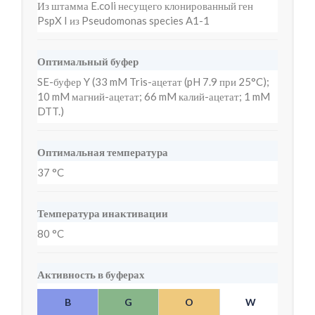
Из штамма E.coli несущего клонированный ген
PspX I из Pseudomonas species A1-1
Оптимальный буфер
SE-буфер Y (33 mM Tris-ацетат (pH 7.9 при 25°C);
10 mM магний-ацетат; 66 mM калий-ацетат; 1 mM
DTT.)
Оптимальная температура
37 °C
Температура инактивации
80 °C
Активность в буферах
B
G
O
W
Y