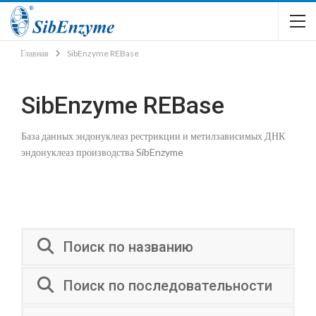
Главная
SibEnzyme REBase
SibEnzyme REBase
База данных эндонуклеаз рестрикции и метилзависимых ДНК
эндонуклеаз производства SibEnzyme
Поиск по названию
Поиск по последовательности