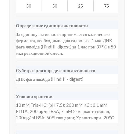
50
50
25
75
10
Определение единицы активности
За единицу активности принимается количество
фермента, необходимое для гидролиза 1 мкг ДНК
фага лямбда (HindIII-digest) за 1 час при 37°С в 50
мкл реакционной смеси.
Субстрат для определения активности
ДНК фага лямбда (HindIII - digest)
Условия хранения
10 mM Tris-HCl (pH 7.5); 200 mM KCl; 0.1 mM
EDTA; 200 ug/ml BSA; 7 mM 2-меркаптоэтанол;
200ug/ml BSA; 50% глицерин; Хранить при -20°С.