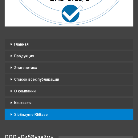
Главная
Продукция
Эпигенетика
Список всех публикаций
О компании
Контакты
SibEnzyme REBase
OOO «СибЭнзайм»