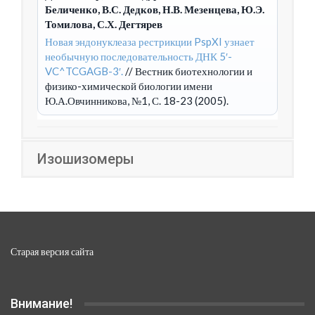
Беличенко, В.С. Дедков, Н.В. Мезенцева, Ю.Э.
Томилова, С.Х. Дегтярев
Новая эндонуклеаза рестрикции PspXI узнает
необычную последовательность ДНК 5′-
VC^TCGAGB-3′.
// Вестник биотехнологии и
физико-химической биологии имени
Ю.А.Овчинникова, №1, С. 18-23 (2005).
Изошизомеры
Старая версия сайта
Внимание!