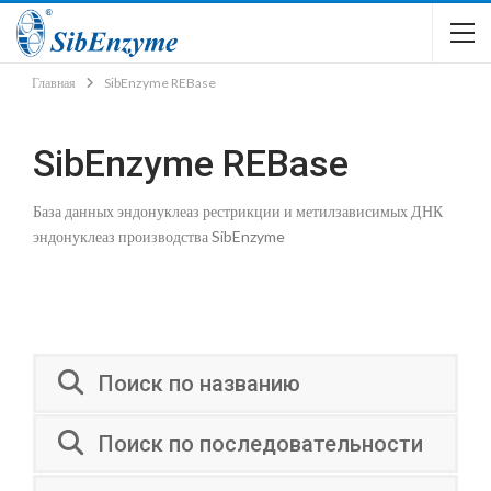
Главная
SibEnzyme REBase
SibEnzyme REBase
База данных эндонуклеаз рестрикции и метилзависимых ДНК
эндонуклеаз производства SibEnzyme
Поиск по названию
Поиск по последовательности