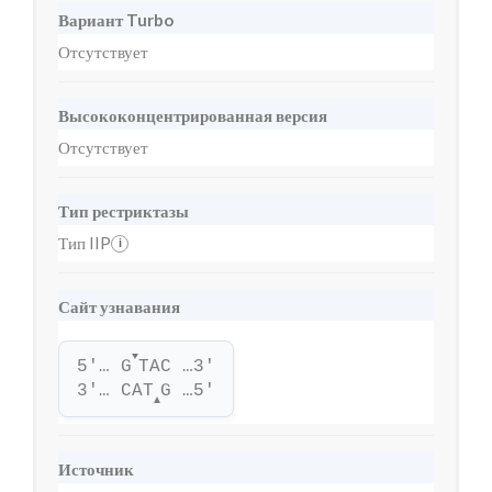
Вариант Turbo
Отсутствует
Высококонцентрированная версия
Отсутствует
Тип рестриктазы
Тип IIP
i
Сайт узнавания
▼
5'… G
TAC …3'
3'… CAT
G …5'
▲
Источник