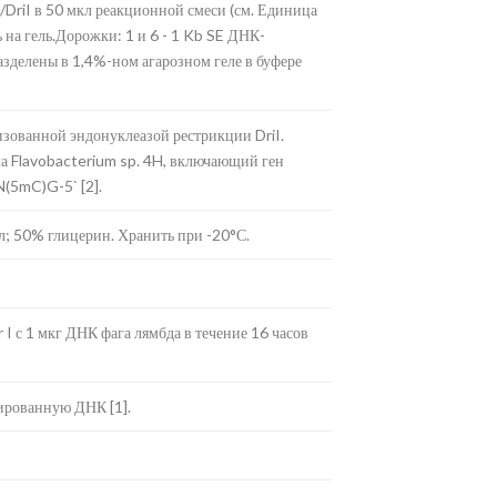
DriI в 50 мкл реакционной смеси (см. Единица
 на гель.Дорожки: 1 и 6 - 1 Kb SE ДНК-
ы разделены в 1,4%-ном агарозном геле в буфере
зованной эндонуклеазой рестрикции DriI.
 Flavobacterium sp. 4H, включающий ген
(5mC)G-5` [2].
; 50% глицерин. Хранить при -20°С.
I с 1 мкг ДНК фага лямбда в течение 16 часов
ированную ДНК [1].