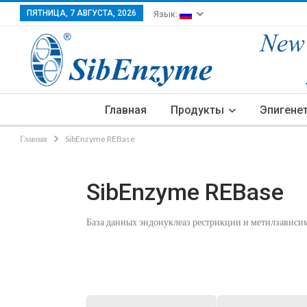
ПЯТНИЦА, 7 АВГУСТА, 2026
Язык:
Главная
Продукты
Эпигене
Главная
SibEnzyme REBase
SibEnzyme REBase
База данных эндонуклеаз рестрикции и метилзавис