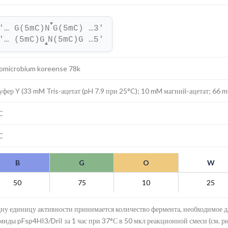
▼
'… G(5mC)N
G(5mC) …3'
'… (5mC)G
N(5mC)G …5'
▲
omicrobium koreense 78k
уфер Y (33 mM Tris-ацетат (pH 7.9 при 25°C); 10 mM магний-ацетат; 66 
C
C
B
G
O
W
50
75
10
25
дну единицу активности принимается количество фермента, необходимое 
миды pFsp4HI3/DriI за 1 час при 37°С в 50 мкл реакционной смеси (см. р