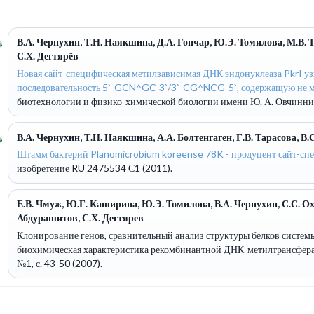
В.А. Чернухин, Т.Н. Наякшина, Д.А. Гончар, Ю.Э. Томилова, М.В. Т
С.Х. Дегтярёв
Новая сайт-специфическая метилзависимая ДНК эндонуклеаза PkrI у
последовательность 5`-GCN^GC-3`/3`-CG^NCG-5`, содержащую не м
биотехнологии и физико-химической биологии имени Ю. А. Овчинникова
В.А. Чернухин, Т.Н. Наякшина, А.А. Болтенгаген, Г.В. Тарасова, В.
Штамм бактерий Planomicrobium koreense 78K - продуцент сайт-спе
изобретение RU 2475534 С1 (2011).
Е.В. Чмуж, Ю.Г. Каширина, Ю.Э. Томилова, В.А. Чернухин, С.С. Оха
Абдурашитов, С.Х. Дегтярев
Клонирование генов, сравнительный анализ структуры белков систе
биохимическая характеристика рекомбинантной ДНК-метилтрансфер
№1, с. 43-50 (2007).