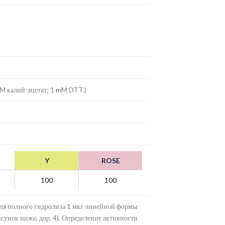
mM калий-ацетат; 1 mM DTT.)
Y
ROSE
100
100
для полного гидролиза 1 мкг линейной формы
исунок ниже, дор. 4). Определение активности