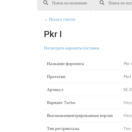
Поиск по названию
Поиск по пос
← Назад к списку
Pkr I
Посмотреть варианты поставки
Название фермента
Pkr I
Прототип
PkrI
Артикул
SE-
Вариант Turbo
Отсу
Высококонцентрированная версия
Отсу
Тип рестриктазы
Тип 