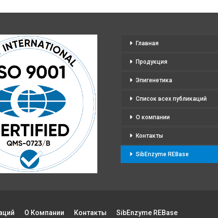
Главная
Продукция
Эпигенетика
Список всех публикаций
О компании
Контакты
SibEnzyme REBase
аций
О Компании
Контакты
SibEnzyme REBase