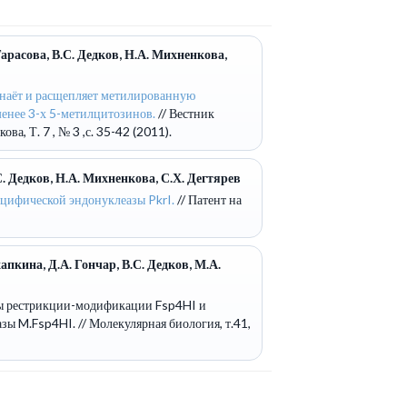
арасова, В.С. Дедков, Н.А. Михненкова,
знаёт и расщепляет метилированную
енее 3-х 5-метилцитозинов.
// Вестник
, Т. 7 , № 3 ,с. 35-42 (2011).
С. Дедков, Н.А. Михненкова, С.Х. Дегтярев
цифической эндонуклеазы PkrI.
// Патент на
пкина, Д.А. Гончар, В.С. Дедков, М.А.
мы рестрикции-модификации Fsp4HI и
азы M.Fsp4HI.
// Молекулярная биология, т.41,