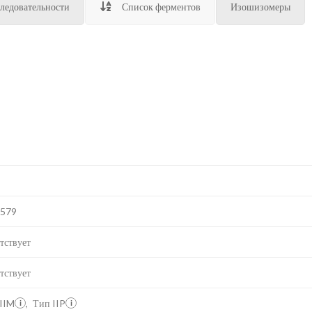
ледовательности
Список ферментов
Изошизомеры
E579
тствует
тствует
IIM
,
Тип IIP
i
i