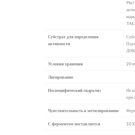
PkrI
акти
марк
TAE.
Субстрат для определения
Субс
активности
Плаз
ДНК-
Условия хранения
20 m
Лигирование
Неспецифический гидролиз
Не н
при 
Чувствительность к метилированию
Ферм
С ферментом поставляется
10 Х