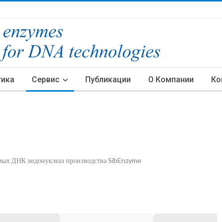
тика
Сервис
Публикации
О Компании
Ко
имых ДНК эндонуклеаз производства SibEnzyme