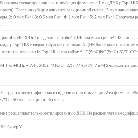
 В каждом случае проводилась инкубация фермента с 1 мкг ДНК pFsp4HI3/
вности). После инкубации аликвота реакционной смеси 15 мкл наносилась
еры. 2: 0 мкл Pkr I 3: 0.5 мкл Pkr I 4: 1 мкл Pkr I 5: 2 мкл Pkr I Продукт
.
трат pFsp4HI3/DriI представляет собой ДНК плазмиды pFsp4HI3, линеари
мида pFsp4HI3 содержит фрагмент геномной ДНК бактериального штамма
метилтрансферазы M.Fsp4HI, и три сайта: 5`-G(5mC)NG(5mC)-3`/3`-CGN
M Tris-HCl (pH 7.4); 200 mM NaCl; 0.1 mM EDTA; 7 mM 2-меркаптоэтанол
аблюдается неспецифического гидролиза при инкубации 2 ед фермента Pkr 
37°С в 50 мкл реакционной смеси.
ент расщепляет только метилированную ДНК. Не расщепляет немодифиц
 SE-буфер Y.