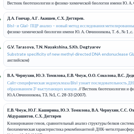
Вестник биотехнологии и физико-химической биологии имени Ю. А. Овч
Д.А. Гончар, А.Г. Акишев, С.Х. Дегтярев.
BlsI- и GlaI- ПЦР анализ – новый метод исследования метилированны
физико-химической биологии имени Ю. А. Овчинникова, Т. 6 , № 1 ,с. 
G.V. Tarasova, T.N. Nayakshina, S.Kh. Degtyarev
Substrate specificity of new methyl-directed DNA endonuclease Gla
английском)
В.А. Чернухин, Ю.Э. Томилова, Е.В. Чмуж, О.О. Соколова, В.С. Дед
Сайт-специфическая эндонуклеаза BlsI узнает последовательность Д
образованием 3’-выступающих концов.
// Вестник биотехнологии и 
Ю.А.Овчинникова, Т3, №1, С. 28-33 (2007).
Е.В. Чмуж, Ю.Г. Каширина, Ю.Э. Томилова, В.А. Чернухин, С.С. Оха
Абдурашитов, С.Х. Дегтярев
Клонирование генов, сравнительный анализ структуры белков систе
биохимическая характеристика рекомбинантной ДНК-метилтрансфер