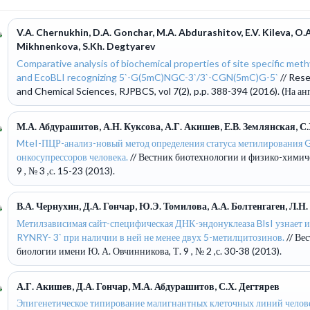
V.A. Chernukhin, D.A. Gonchar, M.A. Abdurashitov, E.V. Kileva, O.A
Mikhnenkova, S.Kh. Degtyarev
Comparative analysis of biochemical properties of site specific met
and EcoBLI recognizing 5`-G(5mC)NGC-3`/3`-CGN(5mC)G-5`
// Rese
and Chemical Sciences, RJPBCS, vol 7(2), p.p. 388-394 (2016). (На ан
М.А. Абдурашитов, А.Н. Куксова, А.Г. Акишев, Е.В. Землянская, С
MteI-ПЦР-анализ-новый метод определения статуса метилирования G
онкосупрессоров человека.
// Вестник биотехнологии и физико-химич
9 , № 3 ,с. 15-23 (2013).
В.А. Чернухин, Д.А. Гончар, Ю.Э. Томилова, А.А. Болтенгаген, Л.Н.
Метилзависимая сайт-специфическая ДНК-эндонуклеаза BlsI узнает и
RYNRY- 3` при наличии в ней не менее двух 5-метилцитозинов.
// Ве
биологии имени Ю. А. Овчинникова, Т. 9 , № 2 ,с. 30-38 (2013).
А.Г. Акишев, Д.А. Гончар, М.А. Абдурашитов, С.Х. Дегтярев
Эпигенетическое типирование малигнантных клеточных линий человек