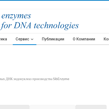
тика
Сервис
Публикации
О Компании
Ко
имых ДНК эндонуклеаз производства SibEnzyme