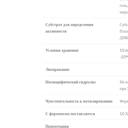
гель.
нера
Субстрат для определения
Субс
активности
Плаз
ДНК-
Условия хранения
10 m
-20°
Лигирование
Неспецифический гидролиз
Не н
при 
Чувствительность к метилированию
Ферм
С ферментом поставляется
10 Х
Примечания