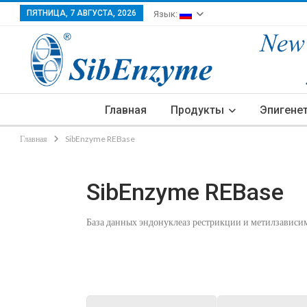
ПЯТНИЦА, 7 АВГУСТА, 2026
Язык:
Главная
Продукты
Эпигене
Главная
SibEnzyme REBase
SibEnzyme REBase
База данных эндонуклеаз рестрикции и метилзавис