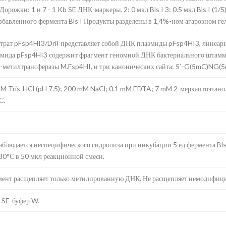
Дорожки: 1 и 7 - 1 Kb SE ДНК-маркеры. 2: 0 мкл Bls I 3: 0.5 мкл Bls I (1/5) 4
збавленного фермента Bls I Продукты разделены в 1,4%-ном агарозном гел
трат pFsp4HI3/DriI представляет собой ДНК плазмиды pFsp4HI3, линеари
мида pFsp4HI3 содержит фрагмент геномной ДНК бактериального штамма
метилтрансферазы M.Fsp4HI, и три канонических сайта: 5`-G(5mC)NG(5m
M Tris-HCl (pH 7.5); 200 mM NaCl; 0.1 mM EDTA; 7 mM 2-меркаптоэтано
С.
аблюдается неспецифического гидролиза при инкубации 5 ед фермента Bls 
30°С в 50 мкл реакционной смеси.
ент расщепляет только метилированную ДНК. Не расщепляет немодифиц
 SE-буфер W.