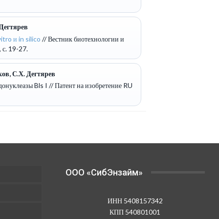
 Дегтярев
o и in silico
// Вестник биотехнологии и
с. 19-27.
ков, С.Х. Дегтярев
донуклеазы Bls I
// Патент на изобретение RU
OOO «СибЭнзайм»
ИНН 5408157342
КПП 540801001