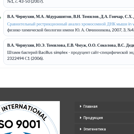
№1, с. 43-50 (2007).
В.А. Чернухин, М.А. Абдурашитов, В.Н. Томилов, Д.А. Гончар, С.Х.
Сравнительный рестрикционный анализ хромосомной ДНК мыши in vitr
физико-химической биологии имени Ю. А. Овчинникова, 2007, 3, №4, 
В.А. Чернухин, Ю.Э. Томилова, Е.В. Чмуж, О.О. Соколова, В.С. Дед
Штамм бактерий Bacillus simplex - продуцент сайт-специфической эн
2322494 С1 (2006).
Главная
Продукция
Эпигенетика