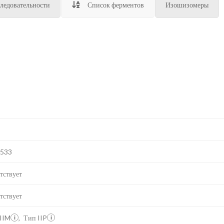
ледовательности
Список ферментов
Изошизомеры
E533
тствует
тствует
IIM
,
Тип IIP
i
i