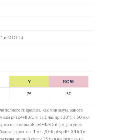
; 1 mM DTT.)
Y
ROSE
75
50
ля полного гидролиза, как минимум, одного
ды pFsp4HI3/DriI за 1 час при 30°С в 50 мкл
ормы плазмиды pFsp4HI3/DriI (см. рисунок
убация фермента с 1 мкг ДНК pFsp4HI3/DriI в
та реакционной смеси 15 мкл наносилась на