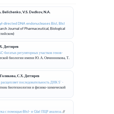
. Belichenko, V.S. Dedkov, N.A.
hyl-directed DNA endonucleases BisI, BlsI
arch Journal of Pharmaceutical, Biological
глийском)
.Х. Дегтярев
C-богатых регуляторных участков генов-
еской биологии имени Ю. А. Овчинникова, Т.
 Голикова, С.Х. Дегтярев
 расщепляет последовательность ДНК 5` -
стник биотехнологии и физико-химической
а с помощью BlsI- и GlaI ПЦР анализа.
//