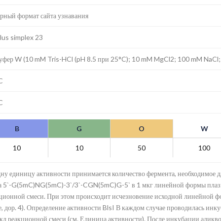
рный формат сайта узнавания
llus simplex 23
уфер W (10 mM Tris-HCl (pH 8.5 при 25°C); 10 mM MgCl2; 100 mM NaCl
C
C
B
G
O
W
10
10
50
100
дну единицу активности принимается количество фермента, необходимое д
а 5`-G(5mC)NG(5mC)-3`/3`-CGN(5mC)G-5` в 1 мкг линейной формы плазми
ционной смеси. При этом происходит исчезновение исходной линейной ф
, дор. 4). Определение активности BlsI В каждом случае проводилась инк
кл реакционной смеси (см. Единица активности). После инкубации аликво