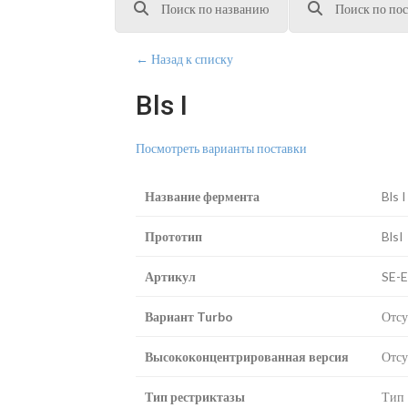
Поиск по названию
Поиск по пос
← Назад к списку
Bls I
Посмотреть варианты поставки
Название фермента
Bls I
Прототип
BlsI
Артикул
SE-
Вариант Turbo
Отсу
Высококонцентрированная версия
Отсу
Тип рестриктазы
Тип 