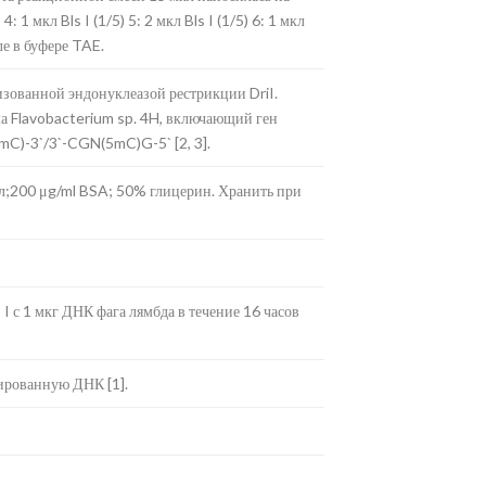
: 1 мкл Bls I (1/5) 5: 2 мкл Bls I (1/5) 6: 1 мкл
е в буфере TAE.
зованной эндонуклеазой рестрикции DriI.
 Flavobacterium sp. 4H, включающий ген
C)-3`/3`-CGN(5mC)G-5` [2, 3].
л;200 μg/ml BSA; 50% глицерин. Хранить при
I с 1 мкг ДНК фага лямбда в течение 16 часов
ированную ДНК [1].