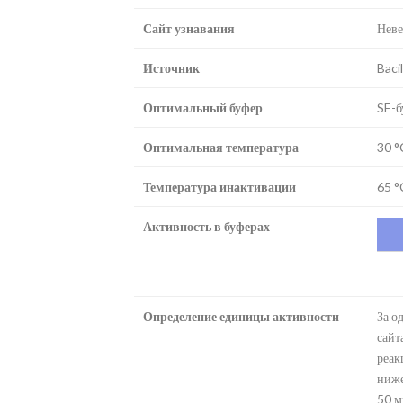
Сайт узнавания
Неве
Источник
Baci
Оптимальный буфер
SE-б
Оптимальная температура
30 °
Температура инактивации
65 °
Активность в буферах
Определение единицы активности
За о
сайт
реак
ниже
50 м