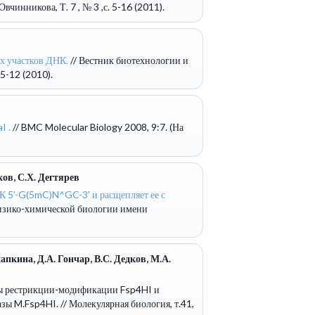
инникова, Т. 7 , № 3 ,с. 5-16 (2011).
х участков ДНК.
// Вестник биотехнологии и
5-12 (2010).
I .
// BMC Molecular Biology 2008, 9:7. (На
ков, С.Х. Дегтярев
НК 5’-G(5mC)N^GC-3’ и расщепляет ее с
физико-химической биологии имени
пкина, Д.А. Гончар, В.С. Дедков, М.А.
мы рестрикции-модификации Fsp4HI и
азы M.Fsp4HI.
// Молекулярная биология, т.41,